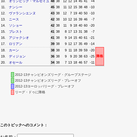
10.
オリンピック・マルセイユ
48
38
12
12
14
45
41
+4
11.
ナンシー
45
38
11
12
15
38
48
-10
12.
ヴァランシエンヌ
43
38
12
7
19
40
50
-10
13.
ニース
42
38
10
12
16
39
46
-7
14.
ソショー
42
38
11
9
18
40
60
-20
15.
ブレスト
41
38
8
17
13
31
38
-7
16.
アジャクシオ
41
38
9
14
15
40
61
-21
17.
ロリアン
39
38
9
12
17
35
49
-14
18.
カーン
38
38
9
11
18
39
59
-20
降格
19.
ディジョン
36
38
9
9
20
38
63
-25
20.
オセール
34
38
7
13
18
46
57
-11
2012-13チャンピオンズリーグ・グループステージ
2012-13チャンピオンズリーグ・プレーオフ
2012-13ヨーロッパリーグ・プレーオフ
リーグ・ドゥに降格
このトピックへのコメント：