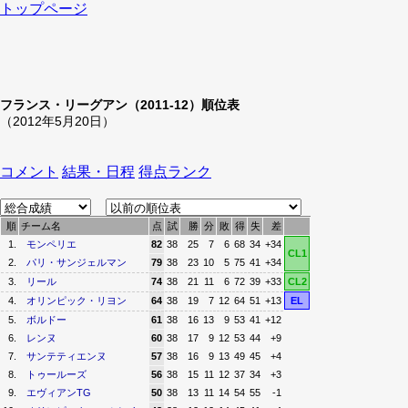
トップページ
フランス・リーグアン（2011-12）順位表
（2012年5月20日）
コメント
結果・日程
得点ランク
順
チーム名
点
試
勝
分
敗
得
失
差
1.
モンペリエ
82
38
25
7
6
68
34
+34
CL1
2.
パリ・サンジェルマン
79
38
23
10
5
75
41
+34
3.
リール
74
38
21
11
6
72
39
+33
CL2
4.
オリンピック・リヨン
64
38
19
7
12
64
51
+13
EL
5.
ボルドー
61
38
16
13
9
53
41
+12
6.
レンヌ
60
38
17
9
12
53
44
+9
7.
サンテティエンヌ
57
38
16
9
13
49
45
+4
8.
トゥールーズ
56
38
15
11
12
37
34
+3
9.
エヴィアンTG
50
38
13
11
14
54
55
-1