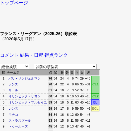
トップページ
フランス・リーグアン（2025-26）順位表
（2026年5月17日）
コメント
結果・日程
得点ランク
順
チーム名
点
試
勝
分
敗
得
失
差
1.
パリ・サンジェルマン
76
34
24
4
6
74
29
+45
2.
ランス
70
34
22
4
8
66
35
+31
CL1
3.
リール
61
34
18
7
9
52
37
+15
4.
オリンピック・リヨン
60
34
18
6
10
53
40
+13
CL2
5.
オリンピック・マルセイユ
59
34
18
5
11
63
45
+18
EL
6.
レンヌ
59
34
17
8
9
59
50
+9
ECL
7.
モナコ
54
34
16
6
12
60
54
+6
8.
ストラスブール
53
34
15
8
11
58
47
+11
9.
トゥールーズ
45
34
12
9
13
47
46
+1