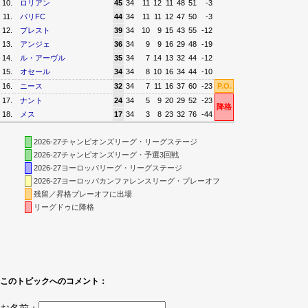
10.
ロリアン
45
34
11
12
11
48
51
-3
11.
パリFC
44
34
11
11
12
47
50
-3
12.
ブレスト
39
34
10
9
15
43
55
-12
13.
アンジェ
36
34
9
9
16
29
48
-19
14.
ル・アーヴル
35
34
7
14
13
32
44
-12
15.
オセール
34
34
8
10
16
34
44
-10
16.
ニース
32
34
7
11
16
37
60
-23
P.O.
17.
ナント
24
34
5
9
20
29
52
-23
降格
18.
メス
17
34
3
8
23
32
76
-44
2026-27チャンピオンズリーグ・リーグステージ
2026-27チャンピオンズリーグ・予選3回戦
2026-27ヨーロッパリーグ・リーグステージ
2026-27ヨーロッパカンファレンスリーグ・プレーオフ
残留／昇格プレーオフに出場
リーグドゥに降格
このトピックへのコメント：