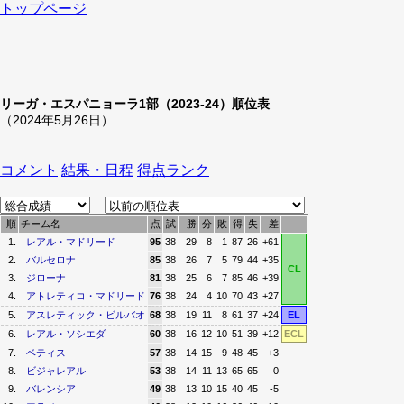
トップページ
リーガ・エスパニョーラ1部（2023-24）順位表
（2024年5月26日）
コメント
結果・日程
得点ランク
順
チーム名
点
試
勝
分
敗
得
失
差
1.
レアル・マドリード
95
38
29
8
1
87
26
+61
2.
バルセロナ
85
38
26
7
5
79
44
+35
CL
3.
ジローナ
81
38
25
6
7
85
46
+39
4.
アトレティコ・マドリード
76
38
24
4
10
70
43
+27
5.
アスレティック・ビルバオ
68
38
19
11
8
61
37
+24
EL
6.
レアル・ソシエダ
60
38
16
12
10
51
39
+12
ECL
7.
ベティス
57
38
14
15
9
48
45
+3
8.
ビジャレアル
53
38
14
11
13
65
65
0
9.
バレンシア
49
38
13
10
15
40
45
-5