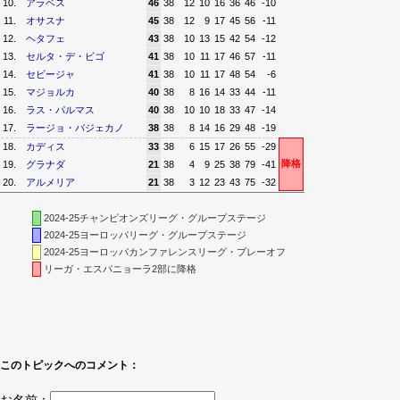
10.
アラベス
46
38
12
10
16
36
46
-10
11.
オサスナ
45
38
12
9
17
45
56
-11
12.
ヘタフェ
43
38
10
13
15
42
54
-12
13.
セルタ・デ・ビゴ
41
38
10
11
17
46
57
-11
14.
セビージャ
41
38
10
11
17
48
54
-6
15.
マジョルカ
40
38
8
16
14
33
44
-11
16.
ラス・パルマス
40
38
10
10
18
33
47
-14
17.
ラージョ・バジェカノ
38
38
8
14
16
29
48
-19
18.
カディス
33
38
6
15
17
26
55
-29
降格
19.
グラナダ
21
38
4
9
25
38
79
-41
20.
アルメリア
21
38
3
12
23
43
75
-32
2024-25チャンピオンズリーグ・グループステージ
2024-25ヨーロッパリーグ・グループステージ
2024-25ヨーロッパカンファレンスリーグ・プレーオフ
リーガ・エスパニョーラ2部に降格
このトピックへのコメント：