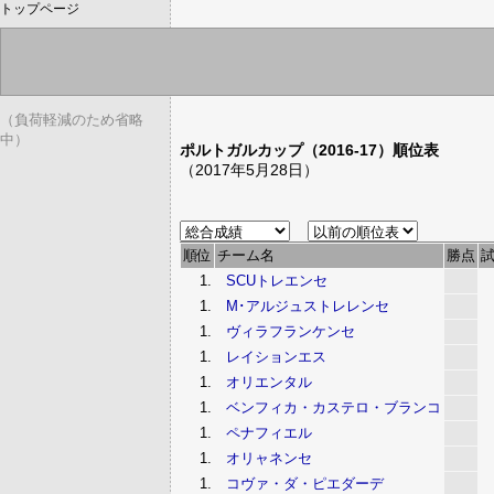
トップページ
（負荷軽減のため省略
中）
ポルトガルカップ（2016-17）順位表
（2017年5月28日）
順位
チーム名
勝点
1.
SCUトレエンセ
1.
M･アルジュストレレンセ
1.
ヴィラフランケンセ
1.
レイションエス
1.
オリエンタル
1.
ベンフィカ・カステロ・ブランコ
1.
ペナフィエル
1.
オリャネンセ
1.
コヴァ・ダ・ピエダーデ