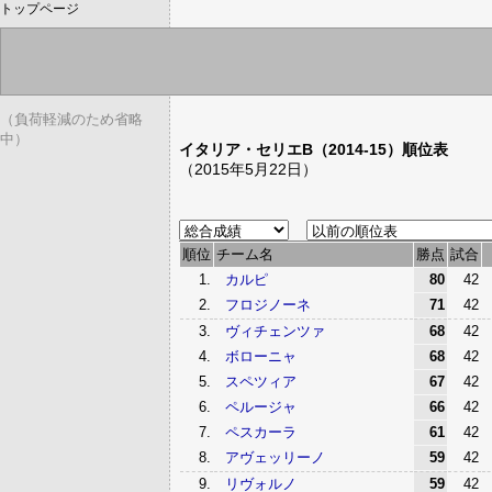
トップページ
（負荷軽減のため省略
中）
イタリア・セリエB（2014-15）順位表
（2015年5月22日）
順位
チーム名
勝点
試合
1.
カルピ
80
42
2.
フロジノーネ
71
42
3.
ヴィチェンツァ
68
42
4.
ボローニャ
68
42
5.
スペツィア
67
42
6.
ペルージャ
66
42
7.
ペスカーラ
61
42
8.
アヴェッリーノ
59
42
9.
リヴォルノ
59
42