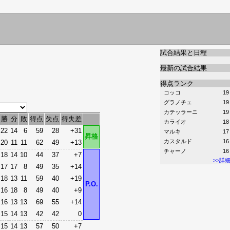
試合結果と日程
最新の試合結果
得点ランク
コッコ
19
グラノチェ
19
カテッラーニ
19
勝
分
敗
得点
失点
得失差
カライオ
18
22
14
6
59
28
+31
マルキ
17
昇格
カスタルド
16
20
11
11
62
49
+13
チャーノ
16
18
14
10
44
37
+7
>>詳
17
17
8
49
35
+14
18
13
11
59
40
+19
P.O.
16
18
8
49
40
+9
16
13
13
69
55
+14
15
14
13
42
42
0
15
14
13
57
50
+7