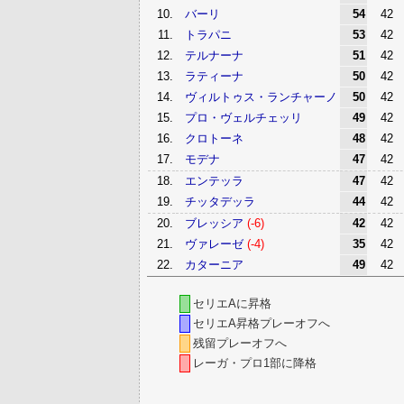
10.
バーリ
54
42
11.
トラパニ
53
42
12.
テルナーナ
51
42
13.
ラティーナ
50
42
14.
ヴィルトゥス・ランチャーノ
50
42
15.
プロ・ヴェルチェッリ
49
42
16.
クロトーネ
48
42
17.
モデナ
47
42
18.
エンテッラ
47
42
19.
チッタデッラ
44
42
20.
ブレッシア
(-6)
42
42
21.
ヴァレーゼ
(-4)
35
42
22.
カターニア
49
42
セリエAに昇格
セリエA昇格プレーオフへ
残留プレーオフへ
レーガ・プロ1部に降格