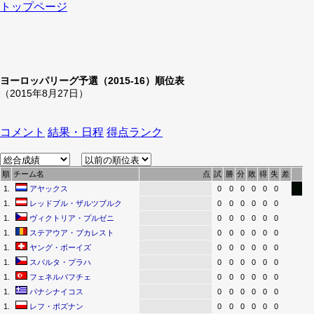
トップページ
ヨーロッパリーグ予選（2015-16）順位表
（2015年8月27日）
コメント
結果・日程
得点ランク
順
チーム名
点
試
勝
分
敗
得
失
差
1.
アヤックス
0
0
0
0
0
0
1.
レッドブル・ザルツブルク
0
0
0
0
0
0
1.
ヴィクトリア・プルゼニ
0
0
0
0
0
0
1.
ステアウア・ブカレスト
0
0
0
0
0
0
1.
ヤング・ボーイズ
0
0
0
0
0
0
1.
スパルタ・プラハ
0
0
0
0
0
0
1.
フェネルバフチェ
0
0
0
0
0
0
1.
パナシナイコス
0
0
0
0
0
0
1.
レフ・ポズナン
0
0
0
0
0
0