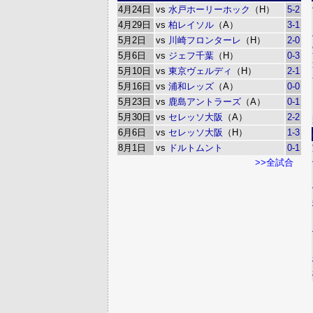
4月24日
vs
水戸ホーリーホック
（H）
5-2
4月29日
vs
柏レイソル
（A）
3-1
5月2日
vs
川崎フロンターレ
（H）
2-0
5月6日
vs
ジェフ千葉
（H）
0-3
5月10日
vs
東京ヴェルディ
（H）
2-1
5月16日
vs
浦和レッズ
（A）
0-0
5月23日
vs
鹿島アントラーズ
（A）
0-1
5月30日
vs
セレッソ大阪
（A）
2-2
6月6日
vs
セレッソ大阪
（H）
1-3
8月1日
vs
ドルトムント
0-1
>>全試合