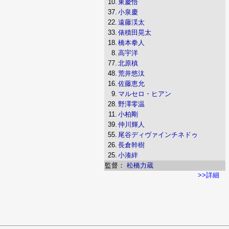
10.
東慶悟
37.
小泉慶
22.
遠藤渓太
33.
俵積田晃太
18.
橋本拳人
8.
高宇洋
77.
北原槙
48.
荒井悠汰
16.
佐藤恵允
9.
マルセロ・ヒアン
28.
野澤零温
11.
小柏剛
39.
仲川輝人
55.
尾谷ディヴァインチネドゥ
26.
長倉幹樹
25.
小湊絆
監督：
松橋力蔵
>>詳細