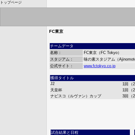
トップページ
FC東京
チームデータ
名称：
FC東京（FC Tokyo）
スタジアム：
味の素スタジアム（Ajinomoto 
公式サイト：
www.fctokyo.co.jp
獲得タイトル
J2
1回
（2
天皇杯
1回
（2
ナビスコ（ルヴァン）カップ
3回
（2
試合結果と日程