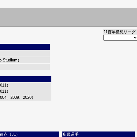
J1百年構想リーグ
Studium）
011）
011）
004、2009、2020）
得点（J1）
所属選手