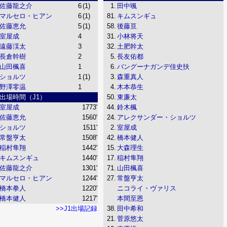
佐藤龍之介
6
(1)
1.
田中颯
マルセロ・ヒアン
6
(1)
81.
キムスンギュ
佐藤恵允
5
(1)
58.
後藤亘
室屋成
4
31.
小林将天
遠藤渓太
3
32.
土肥幹太
長倉幹樹
2
5.
長友佑都
山田楓喜
1
6.
バングーナガンデ佳史扶
ショルツ
1
(1)
3.
森重真人
野澤零温
1
4.
木本恭生
出場時間（J1）
50.
東廉太
室屋成
1773'
44.
鈴木楓
佐藤恵允
1560'
24.
アレクサンダー・ショルツ
ショルツ
1511'
2.
室屋成
常盤亨太
1508'
42.
橋本健人
稲村隼翔
1442'
15.
大森理生
キムスンギュ
1440'
17.
稲村隼翔
佐藤龍之介
1301'
71.
山田楓喜
マルセロ・ヒアン
1244'
27.
常盤亨太
橋本拳人
1220'
ニコライ・ヴァリス
橋本健人
1217'
本間至恩
>>J1出場記録
38.
田中希和
21.
菅原悠太