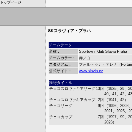
トップページ
SKスラヴィア・プラハ
チームデータ
名称：
Sportovni Klub Slavia Praha
チームカラー：
赤／白
スタジアム：
フォルトゥナ・アレナ（Fortuna
公式サイト：
www.slavia.cz
獲得タイトル
チェコスロヴァキアリーグ
13回
（1925、29、3
40、41、42、4
チェコスロヴァキアカップ
2回
（1941、42）
チェコリーグ
9回
（1996、2008、
2021、2025、2
チェコカップ
7回
（1997、99、20
2023）