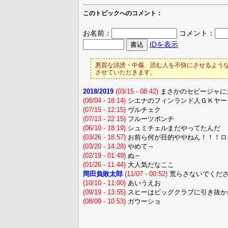
このトピックへのコメント：
お名前：
コメント：
IDを表示
悪質な誹謗・中傷、読む人を不快にさせるような
させていただきます。
2018/2019
(03/15 - 08:42)
まさかのセビージャに大
(08/04 - 18:14)
シエナのフィンランド人ＧＫヤー
(07/15 - 12:15)
ヴルチェク
(07/13 - 22:15)
フルーツポンチ
(06/10 - 18:19)
シュミチェルまだやってたんだ
(03/26 - 18:57)
お前ら何が目的ややねん！！！ロ
(03/20 - 14:28)
やめて～
(02/19 - 01:49)
ぬ～
(01/26 - 11:44)
大人気だなここ
岡田負敗太郎
(11/07 - 00:52)
荒らさないでくだ
(10/10 - 11:00)
あいうえお
(09/19 - 13:55)
スヒーはビッグクラブに引き抜か
(08/09 - 10:53)
ガウーショ