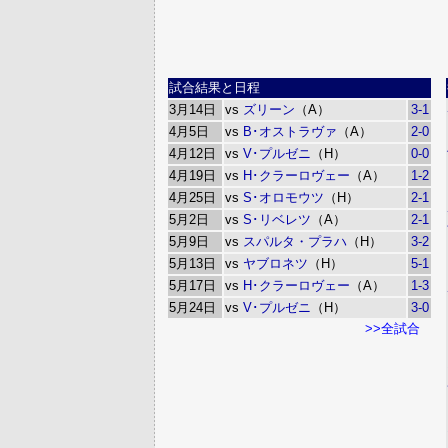
試合結果と日程
3月14日
vs
ズリーン
（A）
3-1
4月5日
vs
B･オストラヴァ
（A）
2-0
4月12日
vs
V･プルゼニ
（H）
0-0
4月19日
vs
H･クラーロヴェー
（A）
1-2
4月25日
vs
S･オロモウツ
（H）
2-1
5月2日
vs
S･リベレツ
（A）
2-1
5月9日
vs
スパルタ・プラハ
（H）
3-2
5月13日
vs
ヤブロネツ
（H）
5-1
5月17日
vs
H･クラーロヴェー
（A）
1-3
5月24日
vs
V･プルゼニ
（H）
3-0
>>全試合