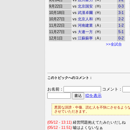
9月22日
vs
北京国安
（H）
0-3
10月18日
vs
武漢卓爾
（H）
3-1
10月27日
vs
北京人和
（H）
2-2
11月22日
vs
河南建業
（A）
1-2
11月27日
vs
大連一方
（H）
5-1
12月1日
vs
江蘇蘇寧
（A）
0-2
>>全試合
このトピックへのコメント：
お名前：
コメント：
IDを表示
悪質な誹謗・中傷、読む人を不快にさせるような
させていただきます。
(05/12 - 13:11)
経営問題抱えてたみたいだしね
(05/12 - 11:51)
嘘はよくないなぁ