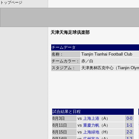
トップページ
天津天海足球倶楽部
チームデータ
名称：
Tianjin Tianhai Football Club
チームカラー：
赤／白
スタジアム：
天津奥林匹克中心（Tianjin Olymp
試合結果と日程
8月3日
vs
上海上港
（A）
0-0
8月11日
vs
重慶力帆
（A）
1-1
8月15日
vs
上海緑地
（H）
2-2
9月14日
vs
広州富力
（A）
1-2