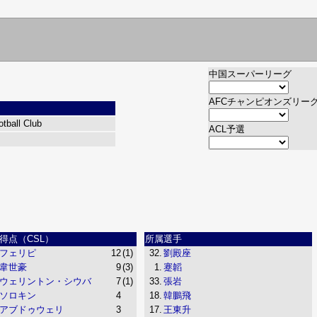
中国スーパーリーグ
AFCチャンピオンズリー
tball Club
ACL予選
得点（CSL）
所属選手
フェリピ
12
(1)
32.
劉殿座
韋世豪
9
(3)
1.
蹇韜
ウェリントン・シウバ
7
(1)
33.
張岩
ソロキン
4
18.
韓鵬飛
アブドゥウェリ
3
17.
王東升