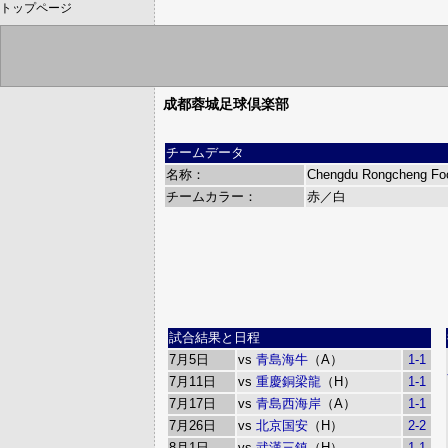
トップページ
成都蓉城足球倶楽部
チームデータ
名称：
Chengdu Rongcheng Foo
チームカラー：
赤／白
試合結果と日程
7月5日
vs
青島海牛
（A）
1-1
7月11日
vs
重慶銅梁龍
（H）
1-1
7月17日
vs
青島西海岸
（A）
1-1
7月26日
vs
北京国安
（H）
2-2
8月1日
vs
武漢三鎮
（H）
1-1