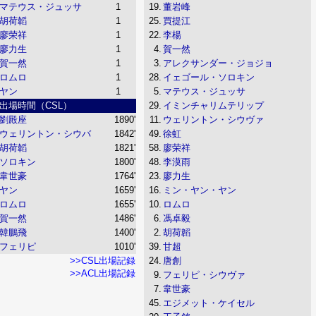
マテウス・ジュッサ
1
19.
董岩峰
胡荷韜
1
25.
買提江
廖荣祥
1
22.
李楊
廖力生
1
4.
賀一然
賀一然
1
3.
アレクサンダー・ジョジョ
ロムロ
1
28.
イェゴール・ソロキン
ヤン
1
5.
マテウス・ジュッサ
出場時間（CSL）
29.
イミンチャリムテリップ
劉殿座
1890'
11.
ウェリントン・シウヴァ
ウェリントン・シウバ
1842'
49.
徐虹
胡荷韜
1821'
58.
廖荣祥
ソロキン
1800'
48.
李漠雨
韋世豪
1764'
23.
廖力生
ヤン
1659'
16.
ミン・ヤン・ヤン
ロムロ
1655'
10.
ロムロ
賀一然
1486'
6.
馮卓毅
韓鵬飛
1400'
2.
胡荷韜
フェリピ
1010'
39.
甘超
>>CSL出場記録
24.
唐創
>>ACL出場記録
9.
フェリピ・シウヴァ
7.
韋世豪
45.
エジメット・ケイセル