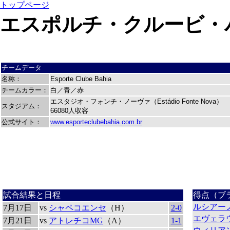
トップページ
エスポルチ・クルービ・
チームデータ
名称：
Esporte Clube Bahia
チームカラー：
白／青／赤
エスタジオ・フォンチ・ノーヴァ（Estádio Fonte Nova）
スタジアム：
66080人収容
公式サイト：
www.esporteclubebahia.com.br
試合結果と日程
得点（ブ
ルシアー
7月17日
vs
シャペコエンセ
（H）
2-0
エヴェラ
7月21日
vs
アトレチコMG
（A）
1-1