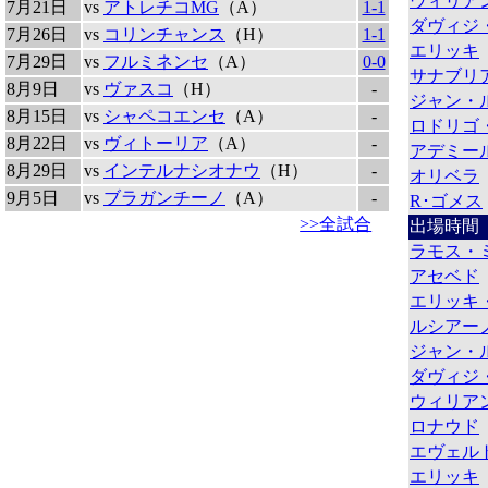
ウィリア
7月21日
vs
アトレチコMG
（A）
1-1
ダヴィジ
7月26日
vs
コリンチャンス
（H）
1-1
エリッキ
7月29日
vs
フルミネンセ
（A）
0-0
サナブリ
8月9日
vs
ヴァスコ
（H）
-
ジャン・
8月15日
vs
シャペコエンセ
（A）
-
ロドリゴ
8月22日
vs
ヴィトーリア
（A）
-
アデミー
8月29日
vs
インテルナシオナウ
（H）
-
オリベラ
9月5日
vs
ブラガンチーノ
（A）
-
R･ゴメス
>>全試合
出場時間
ラモス・
アセベド
エリッキ
ルシアー
ジャン・
ダヴィジ
ウィリア
ロナウド
エヴェル
エリッキ