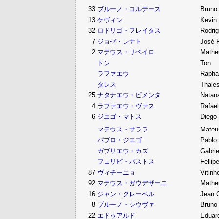
33
ブルーノ・コルテース
Bruno 
13
ケヴィン
Kevin
32
ロドリゴ・フレイタス
Rodrig
7
ジョゼ・レナト
José 
2
マテウス・リベイロ
Matheu
トン
Ton
ラファエウ
Rapha
タレス
Thale
25
ナタナエウ・ピメンタ
Natan
4
ラファエウ・ヴァス
Rafael
6
ジエゴ・マトス
Diego
マテウス・サララ
Mateu
パブロ・ジエゴ
Pablo
ガブリエウ・カズ
Gabrie
フェリピ・バストス
Fellip
87
ヴィチーニョ
Vitinh
92
マテウス・ガウデザーニ
Mathe
16
ジャン・クレーベル
Jean C
8
ブルーノ・シウヴァ
Bruno 
22
エドゥアルド
Eduar