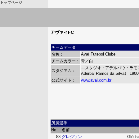
トップページ
アヴァイFC
チームデータ
名称：
Avaí Futebol Clube
チームカラー：
青／白
エスタジオ・アデルバウ・ラモス・
スタジアム：
Aderbal Ramos da Silva）
190
公式サイト：
www.avai.com.br
所属選手
No.
名前
83
グレジソン
Gléds