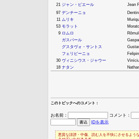
21
ジャン・ピエール
Jean 
97
デンチーニョ
Denti
11
ムリキ
Muriqu
53
モラット
Morat
9
ロムロ
Rômul
ガスパール
Gaspa
グスタヴォ・サントス
Gusta
フェリピーニョ
Felipi
30
ヴィニシウス・ジャウー
Viníci
18
ナタン
Natha
このトピックへのコメント：
お名前：
コメント：
IDを表示
悪質な誹謗・中傷、読む人を不快にさせるような