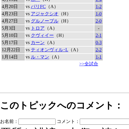
4月20日
vs
パリFC
（A）
1-2
4月23日
vs
アジャクシオ
（H）
1-0
4月27日
vs
グルノーブル
（H）
2-0
5月3日
vs
トロア
（A）
-
5月10日
vs
クヴィイー
（H）
2-1
5月17日
vs
カーン
（A）
0-3
12月22日
vs
ティオンヴィル･L
（A）
2-2
1月14日
vs
ル・マン
（A）
1-1
>>全試合
このトピックへのコメント：
お名前：
コメント：