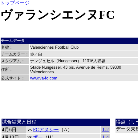
トップページ
ヴァランシエンヌFC
チームデータ
名称：
Valenciennes Football Club
チームカラー：
赤／白
スタジアム：
ナンジュセル（Nungesser）
11316人収容
Stade Nungesser, 43 bis, Avenue de Reims, 59300
住所：
Valenciennes
公式サイト：
www.va-fc.com
試合結果と日程
得点（リ
データ未
4月6日
vs
FCアヌシー
（A）
1-2
4月13日
vs
ポー
（H）
1-4