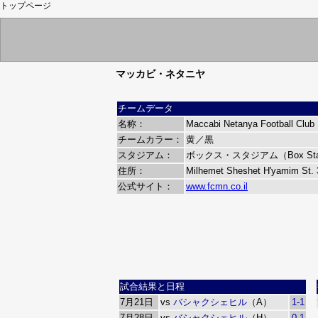
トップページ
マッカビ・ネタニヤ
チームデータ
名称：
Maccabi Netanya Football Club
チームカラー：
黄／黒
スタジアム：
ボックス・スタジアム（Box Sta
住所：
Milhemet Sheshet H'yamim St. 
公式サイト：
www.fcmn.co.il
試合結果と日程
7月21日
vs
バシャクシェヒル
（A）
1-1
7月28日
vs
バシャクシェヒル
（H）
0-1