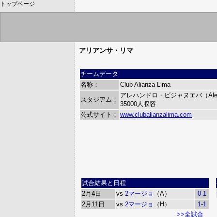
トップページ
アリアンサ・リマ
チームデータ
名称：
Club Alianza Lima
アレハンドロ・ビジャヌエバ（Alejandr
スタジアム：
35000人収容
公式サイト：
www.clubalianzalima.com
試合結果と日程
2月4日
vs
2マージョ
（A）
0-1
2月11日
vs
2マージョ
（H）
1-1
>>全試合