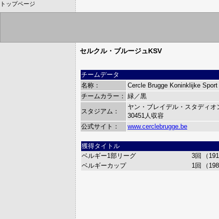
トップページ
セルクル・ブルージュKSV
チームデータ
名称：
Cercle Brugge Koninklijke Sport
チームカラー：
緑／黒
ヤン・ブレイデル・スタディオン（Jan
スタジアム：
30451人収容
公式サイト：
www.cerclebrugge.be
獲得タイトル
ベルギー1部リーグ
3回
（19
ベルギーカップ
1回
（19