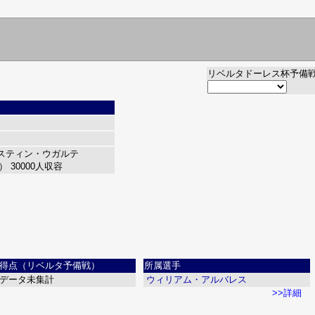
リベルタドーレス杯予備
スティン・ウガルテ
te）
30000人収容
得点（リベルタ予備戦）
所属選手
データ未集計
ウィリアム・アルバレス
>>詳細