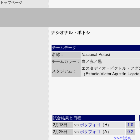
トップページ
ナシオナル・ポトシ
チームデータ
名称：
Nacional Potosí
チームカラー：
白／赤／黒
エスタディオ・ビクトル・アグ
スタジアム：
（Estadio Victor Agustín Ugar
試合結果と日程
2月18日
vs
ボタフォゴ
（H）
1-0
2月25日
vs
ボタフォゴ
（A）
0-2
>>全試合