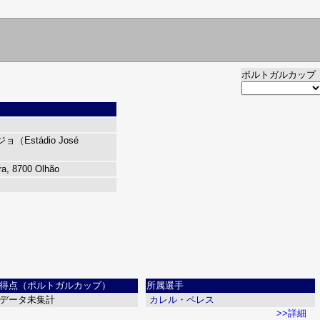
ポルトガルカップ
stádio José
ra, 8700 Olhão
得点（ポルトガルカップ）
所属選手
データ未集計
カレル・ペレス
>>詳細