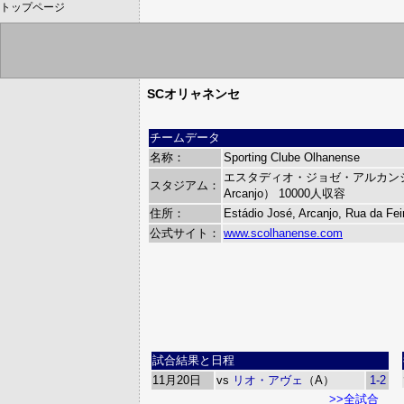
トップページ
SCオリャネンセ
チームデータ
名称：
Sporting Clube Olhanense
エスタディオ・ジョゼ・アルカンジョ（E
スタジアム：
Arcanjo）
10000人収容
住所：
Estádio José, Arcanjo, Rua da Fei
公式サイト：
www.scolhanense.com
試合結果と日程
11月20日
vs
リオ・アヴェ
（A）
1-2
>>全試合