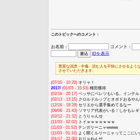
このトピックへのコメント：
お名前：
コメント：
IDを表示
悪質な誹謗・中傷、読む人を不快にさせるような
させていただきます。
(07/15 - 10:20)
オリャ！
2017/
(01/03 - 15:53)
権田獲得
(02/16 - 20:17)
ベッサにベレツもいる。インテル
(02/13 - 13:15)
クロルドルップとオボドおるやんw
(12/16 - 19:29)
セリエから選手集めてるなー
(09/06 - 21:43)
ソマリア代表がいる！しかもレギ
(02/12 - 21:32)
とうりゃんせ
(11/03 - 02:02)
トイｗｗｗｗｗｗｗ
(11/03 - 01:52)
テンガリーニャwwww
(11/03 - 01:16)
よく聞くルリーニャってここにい
(01/17 - 22:00)
おりゃねんせ