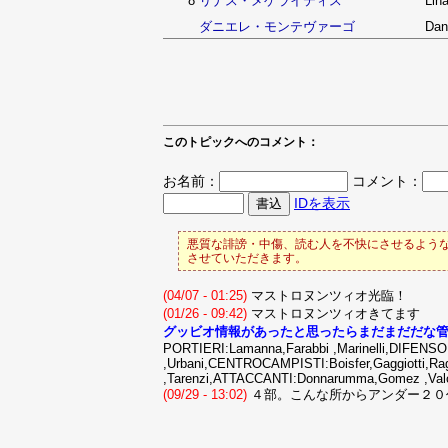
8
リナス・メゲライティス
Lin
ダニエレ・モンテヴァーゴ
Dan
このトピックへのコメント：
お名前：
コメント：
IDを表示
悪質な誹謗・中傷、読む人を不快にさせるような
させていただきます。
(04/07 - 01:25)
マストロヌンツィオ光臨！
(01/26 - 09:42)
マストロヌンツィオきてます
グッビオ情報があったと思ったらまだまだだな
PORTIERI:Lamanna,Farabbi ,Marinelli,DIFENSORI
,Urbani,CENTROCAMPISTI:Boisfer,Gaggiotti,Raggi
,Tarenzi,ATTACCANTI:Donnarumma,Gomez ,Val
(09/29 - 13:02)
４部。こんな所からアンダー２０