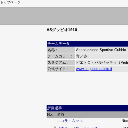
トップページ
ASグッビオ1910
チームデータ
名称：
Associazione Sportiva Gubbio 
チームカラー：
青／赤
スタジアム：
ピエトロ・バルベッティ（Pietro 
公式サイト：
www.asgubbiocalcio.it
所属選手
No.
名前
ニコラ・ムッル
Nic