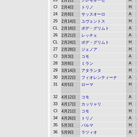
2月1日
クレモネーゼ
CI
H
2月4日
トリノ
24
A
2月8日
サッスオーロ
25
H
2月14日
ユヴェントス
CL
A
2月18日
ボデ・グリムト
26
A
2月21日
レッチェ
CL
H
2月24日
ボデ・グリムト
27
H
2月28日
ジェノア
CI
A
3月3日
コモ
28
A
3月8日
ミラン
29
H
3月14日
アタランタ
30
A
3月22日
フィオレンティーナ
31
H
4月5日
ローマ
32
A
4月12日
コモ
33
H
4月17日
カッリャリ
CI
H
4月21日
コモ
34
A
4月26日
トリノ
35
H
5月3日
パルマ
36
A
5月9日
ラツィオ