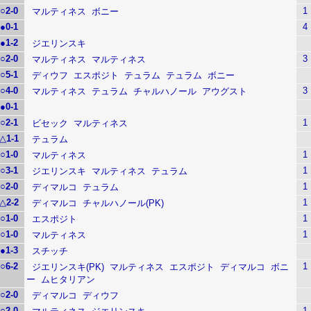
○
2-0
1
マルティネス
ボニー
●
0-1
4
●
1-2
ジエリンスキ
○
2-0
3
マルティネス
マルティネス
○
5-1
ディウフ
エスポジト
テュラム
テュラム
ボニー
○
4-0
3
マルティネス
テュラム
チャルハノール
アウグスト
●
0-1
○
2-1
1
ビセック
マルティネス
△
1-1
テュラム
○
1-0
1
マルティネス
○
3-1
1
ジエリンスキ
マルティネス
テュラム
○
2-0
1
ディマルコ
テュラム
△
2-2
1
ディマルコ
チャルハノール(PK)
○
1-0
1
エスポジト
○
1-0
1
マルティネス
●
1-3
スチッチ
○
6-2
1
ジエリンスキ(PK)
マルティネス
エスポジト
ディマルコ
ボニ
ー
ムヒタリアン
○
2-0
ディマルコ
ディウフ
○
2-0
1