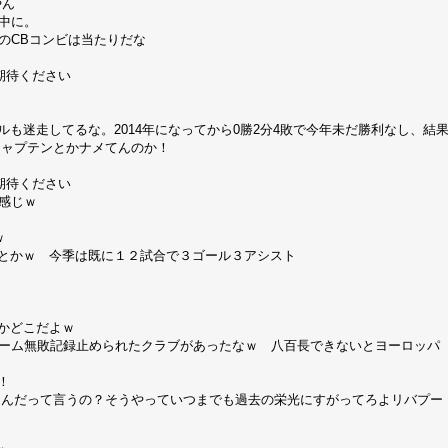
やん
中に。
のCBコンビは当たりだな
 ご期待ください
も迷走してるな。2014年になってから0勝2分4敗で今年未だ勝利なし、結
キャプテンとかナメてんのか！
 ご期待ください
感じｗ
ｗ
とかｗ 今季は既に１２試合で３ゴール３アシスト
かどこだよｗ
にホーム無敗記録止められたクラブがあったなｗ 八百長できないとヨーロッパ
！
なんだって言うの？そうやっていつまでも過去の栄光にすがってろよリバプー