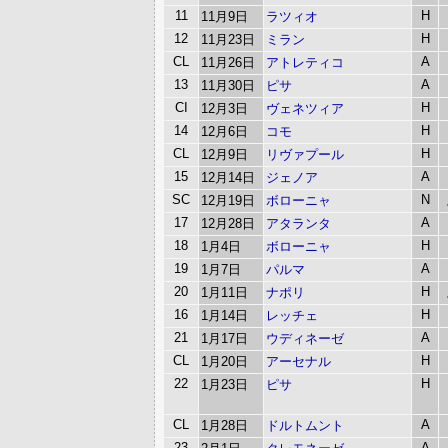
11
H
11月9日
ラツィオ
12
H
11月23日
ミラン
CL
A
11月26日
アトレティコ
13
A
11月30日
ピサ
CI
H
12月3日
ヴェネツィア
14
H
12月6日
コモ
CL
H
12月9日
リヴァプール
15
A
12月14日
ジェノア
SC
N
12月19日
ボローニャ
17
A
12月28日
アタランタ
18
H
1月4日
ボローニャ
19
A
1月7日
パルマ
20
H
1月11日
ナポリ
16
H
1月14日
レッチェ
21
A
1月17日
ウディネーゼ
CL
H
1月20日
アーセナル
22
H
1月23日
ピサ
CL
A
1月28日
ドルトムント
23
A