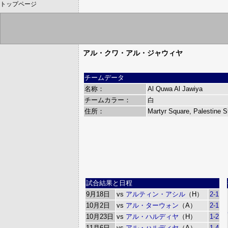
トップページ
アル・クワ・アル・ジャウィヤ
チームデータ
名称：
Al Quwa Al Jawiya
チームカラー：
白
住所：
Martyr Square, Palestine S
試合結果と日程
9月18日
vs
アルティン・アシル
（H）
2-1
10月2日
vs
アル・ターウォン
（A）
2-1
10月23日
vs
アル・ハルディヤ
（H）
1-2
11月6日
vs
アル・ハルディヤ
（A）
1-4