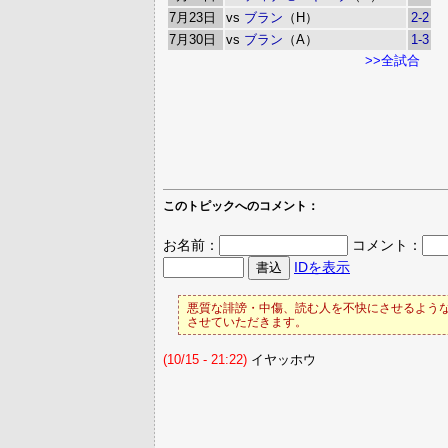
7月23日
vs
ブラン
（H）
2-2
7月30日
vs
ブラン
（A）
1-3
>>全試合
このトピックへのコメント：
お名前：
コメント：
IDを表示
悪質な誹謗・中傷、読む人を不快にさせるような
させていただきます。
(10/15 - 21:22)
イヤッホウ