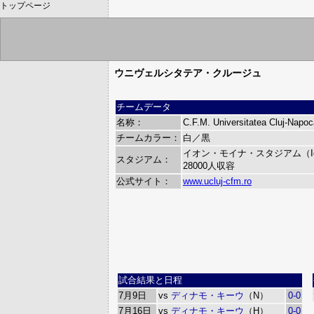
トップページ
ウニヴェルシタテア・クルージュ
チームデータ
名称：
C.F.M. Universitatea Cluj-Napoc
チームカラー：
白／黒
イオン・モイナ・スタジアム（Ion M
スタジアム：
28000人収容
公式サイト：
www.ucluj-cfm.ro
試合結果と日程
7月9日
vs
ディナモ・キーウ
（N）
0-0
7月16日
vs
ディナモ・キーウ
（H）
0-0