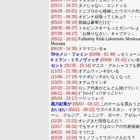
(03/11 - 19:37)
ダメじゃない、エンドィエ
(04/28 - 00:01)
ドニプロから移籍したウズベク代
(07/21 - 04:35)
オビンナ頑張ってくれぇ!! ・・
(03/20 - 05:19)
前線は豪華だけど・・
(09/30 - 06:37)
トルビンスキーもっとガンバレよ
(07/28 - 04:27)
「お帰りなさい、キャプテン」、
(05/12 - 18:52)
Futbolniy Klub Lokomotiv Mosk
Москва
(04/18 - 14:35)
ドラマニいるｗ
59セメン・フォミン
(03/06 - 01:48)
→セミョー
6 ミラン・ミラノヴィッチ
(03/06 - 01:42)
いい名
セント
(01/25 - 15:14)
デニス・グルシャコフも期待
(11/22 - 21:38)
オデムウィンギがいる
(11/06 - 17:18)
ヤクポビッチがいなくなった
(10/20 - 19:24)
オデムウインギ
(07/20 - 22:00)
ロシア代表がどんどん抜けていく
(06/12 - 09:46)
ﾋﾞﾘｬﾚﾄﾃﾞｨﾉﾌかっこいい
(05/24 - 23:17)
ペリッツォ-リ
黒川紀章が
(05/07 - 03:32)
このチームを買おう
おいおい
(02/21 - 00:22)
ウズベキスタン、イタリ
ーシ、グルジア、チュニジア、ガーナ、アゼル
(11/26 - 13:23)
オレグまだ現役なんだ！
(10/17 - 00:32)
でもサメドフはロシアの代表候補
(04/15 - 04:22)
そうだよ
(03/28 - 12:59)
マミノフってウズベク人だろ？