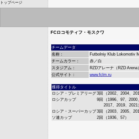
トップページ
FCロコモティフ・モスクワ
チームデータ
名称：
Futbolniy Klub Lokomotiv 
チームカラー：
赤／白
スタジアム：
RZDアレーナ（RZD Aren
公式サイト：
www.fclm.ru
獲得タイトル
ロシア・プレミアリーグ
3回
（2002、2004、20
ロシアカップ
9回
（1996、97、2000
2017、2019、202
ロシア・スーパーカップ
3回
（2003、2005、20
ソ連カップ
2回
（1936、57）