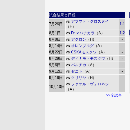
試合結果と日程
vs
アフマト・グロズヌイ
7月26日
1-1
（H）
8月1日
vs
D･マハチカラ
（A）
1-2
8月8日
vs
アクロン
（H）
-
8月14日
vs
オレンブルグ
（A）
-
8月22日
vs
CSKAモスクワ
（A）
-
8月29日
vs
ディナモ・モスクワ
（H）
-
9月6日
vs
バルチカ
（A）
-
9月12日
vs
ゼニト
（A）
-
9月16日
vs
クリリヤ
（H）
-
vs
ファケル・ヴォロネジ
10月10日
-
（A）
>>全試合