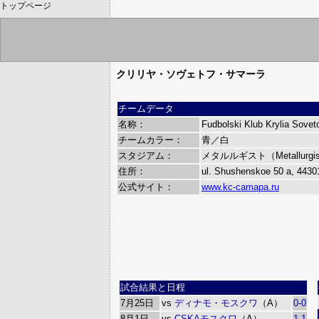
トップページ
クリリヤ・ソヴェトフ・サマーラ
チームデータ
名称：
Fudbolski Klub Krylia Sove
チームカラー：
青／白
スタジアム：
メタルルギスト（Metallurgi
住所：
ul. Shushenskoe 50 a, 443
公式サイト：
www.kc-camapa.ru
試合結果と日程
7月25日
vs
ディナモ・モスクワ
（A）
0-0
8月1日
vs
CSKAモスクワ
（A）
1-1