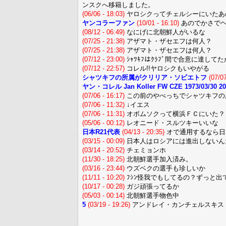
ンスクへ移籍しました。
(06/06 - 18:03)
ヤロシクってチェルシーにいたあ
ヤンコラーファン
(10/01 - 16:10)
あのでかさでヘ
(08/12 - 06:49)
なにげに北朝鮮人がいるな
(07/25 - 21:38)
アザマト・ザセエフは何人？
(07/25 - 21:38)
アザマト・ザセエフは何人？
(07/12 - 23:00)
ｼｬﾂｷﾌはｸﾗﾌﾞ間で合意に達して
(07/12 - 22:57)
コレル!!ヤロシクもいやがる
シャツキフの所属がクリリア・ソビエトフ
(07/07
ヤン・コレル Jan Koller FW CZE 1973/03/30 2
(07/06 - 16:17)
この前のやべっちでシャツキフの
(07/06 - 11:32)
↓イエス
(07/06 - 11:31)
オボムソクって横浜ＦＣにいた？
(05/06 - 00:12)
レオニード・スルツキーいいな
日本R21代表
(04/13 - 20:35)
オで通用するなら日
(03/15 - 00:09)
日本人はロシアには進出しないん
(03/14 - 20:52)
チェミョンホ
(11/30 - 18:25)
北朝鮮選手加入済み。
(03/16 - 23:44)
ウズベクの選手も珍しいか
(11/11 - 10:20)
ﾌｼﾝ怪我でもしてるの？ずっと出
(10/17 - 00:28)
ガジ頑張ってるか
(05/03 - 00:14)
北朝鮮選手物色中
5
(03/19 - 19:26)
アンドレイ・カンチェルスキス