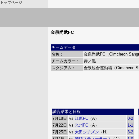
トップページ
金泉尚武FC
チームデータ
名称：
金泉尚武FC（Gimcheon Sang
チームカラー：
赤／黒
スタジアム：
金泉総合運動場（Gimcheon St
試合結果と日程
7月18日
vs
江原FC
（A）
0-2
7月22日
vs
光州FC
（A）
1-1
7月25日
vs
大田シチズン
（H）
3-2
8月1日
vs
浦項スティーラース
（A）
1-0