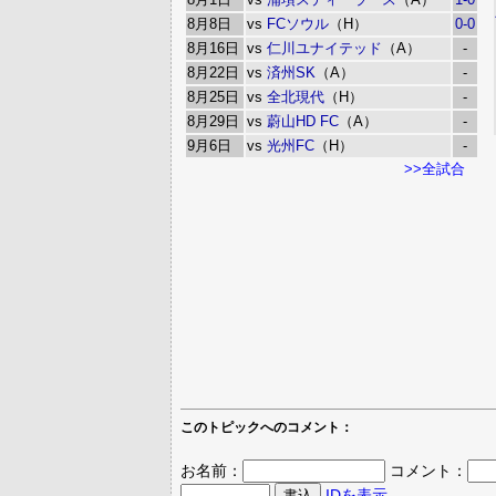
8月8日
vs
FCソウル
（H）
0-0
8月16日
vs
仁川ユナイテッド
（A）
-
8月22日
vs
済州SK
（A）
-
8月25日
vs
全北現代
（H）
-
8月29日
vs
蔚山HD FC
（A）
-
9月6日
vs
光州FC
（H）
-
>>全試合
このトピックへのコメント：
お名前：
コメント：
IDを表示