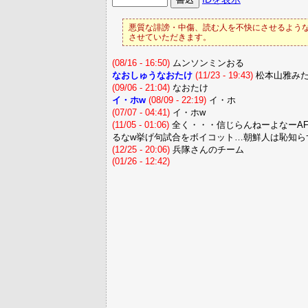
悪質な誹謗・中傷、読む人を不快にさせるような
させていただきます。
(08/16 - 16:50)
ムンソンミンおる
なおしゅうなおたけ
(11/23 - 19:43)
松本山雅み
(09/06 - 21:04)
なおたけ
イ・ホw
(08/09 - 22:19)
イ・ホ
(07/07 - 04:41)
イ・ホw
(11/05 - 01:06)
全く・・・信じらんねーよなーA
るなw挙げ句試合をボイコット…朝鮮人は恥知ら
(12/25 - 20:06)
兵隊さんのチーム
(01/26 - 12:42)