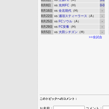
8月8日
vs
光州FC
（H）
0-0
8月16日
vs
全北現代
（H）
-
8月22日
vs
浦項スティーラース
（A）
-
8月25日
vs
FCソウル
（A）
-
8月29日
vs
FC安養
（H）
-
9月5日
vs
大田シチズン
（H）
-
>>全試合
このトピックへのコメント：
お名前：
コメント：