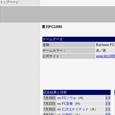
トップページ
富川FC1995
チームデータ
名称：
Bucheon FC
チームカラー：
赤／黒
公式サイト：
www.bfc199
試合結果と日程
7月19日
vs
FCソウル
（H）
1-3
7月22日
vs
FC安養
（H）
2-3
7月26日
vs
仁川ユナイテッド
（A）
1-1
8月1日
vs
江原FC
（A）
3-0