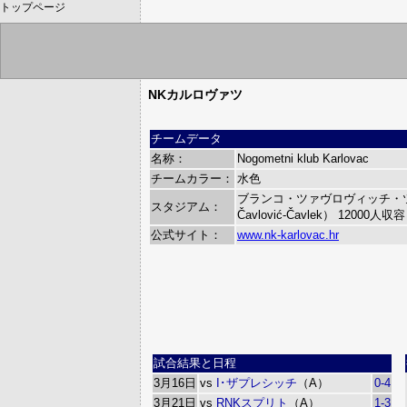
トップページ
NKカルロヴァツ
チームデータ
名称：
Nogometni klub Karlovac
チームカラー：
水色
ブランコ・ツァヴロヴィッチ・ツァ
スタジアム：
Čavlović-Čavlek）
12000人収容
公式サイト：
www.nk-karlovac.hr
試合結果と日程
3月16日
vs
I･ザプレシッチ
（A）
0-4
3月21日
vs
RNKスプリト
（A）
1-3