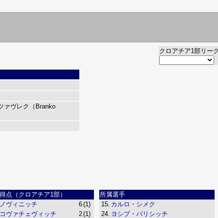
クロアチア1部リー
ヴレク（Branko
得点（クロアチア1部）
所属選手
ノヴィニッチ
6
(1)
15.
カルロ・シメク
コヴァチェヴィッチ
2
(1)
24.
ヨシプ・バリシッチ