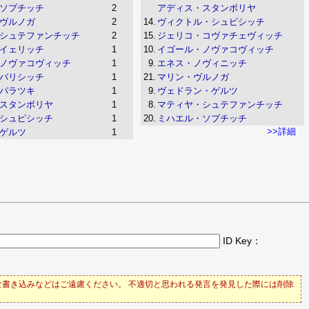
ソプチッチ
2
アディス・スタンボリヤ
ヴルノガ
2
14.
ヴィクトル・シュピシッチ
シュテファンチッチ
2
15.
ジェリコ・コヴァチェヴィッチ
イェリッチ
1
10.
イゴール・ノヴァコヴィッチ
ノヴァコヴィッチ
1
9.
エネス・ノヴィニッチ
バリシッチ
1
21.
マリン・ヴルノガ
パラツキ
1
9.
ヴェドラン・ゲルツ
スタンボリヤ
1
8.
マティヤ・シュテファンチッチ
シュピシッチ
1
20.
ミハエル・ソプチッチ
>>詳細
ゲルツ
1
ID Key：
書き込みなどはご遠慮ください。 不適切と思われる発言を発見した際には削除