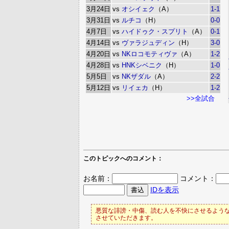
3月24日
vs
オシイェク
（A）
1-1
3月31日
vs
ルチコ
（H）
0-0
4月7日
vs
ハイドゥク・スプリト
（A）
0-1
4月14日
vs
ヴァラジュディン
（H）
3-0
4月20日
vs
NKロコモティヴァ
（A）
1-2
4月28日
vs
HNKシベニク
（H）
1-0
5月5日
vs
NKザダル
（A）
2-2
5月12日
vs
リイェカ
（H）
1-2
>>全試合
このトピックへのコメント：
お名前：
コメント：
IDを表示
悪質な誹謗・中傷、読む人を不快にさせるような
させていただきます。