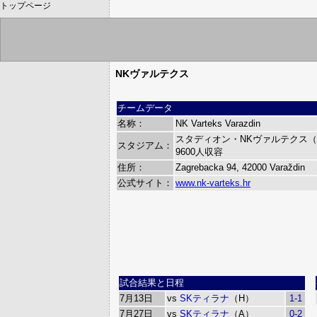
トップページ
NKヴァルテクス
チームデータ
名称：
NK Varteks Varazdin
スタディオン・NKヴァルテクス（Stadi
スタジアム：
9600人収容
住所：
Zagrebacka 94, 42000 Varaždin
公式サイト：
www.nk-varteks.hr
試合結果と日程
7月13日
vs
SKティラナ
（H）
1-1
7月27日
vs
SKティラナ
（A）
0-2