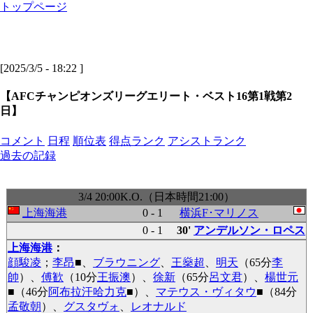
トップページ
[2025/3/5 - 18:22 ]
【AFCチャンピオンズリーグエリート・ベスト16第1戦第2
日】
コメント
日程
順位表
得点ランク
アシストランク
過去の記録
3/4 20:00K.O.（日本時間21:00）
上海海港
0 - 1
横浜F･マリノス
0 - 1
30'
アンデルソン・ロペス
上海海港
：
顔駿凌
；
李昂
■
、
ブラウニング
、
王燊超
、
明天
（65分
李
帥
）、
傅歓
（10分
王振澳
）、
徐新
（65分
呂文君
）、
楊世元
■
（46分
阿布拉汗哈力克
■
）、
マテウス・ヴィタウ
■
（84分
孟敬朝
）、
グスタヴォ
、
レオナルド