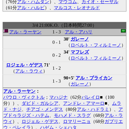
（76分
アル・ハムダン
）、
マウコム
、
カイオ・セーザル
（61分
アル・ハルビ
）、
マルコス・レオナルド
3/4 21:00K.O.（日本時間27:00）
アル・ラーヤン
1 - 3
アル・アハリ
30'
ガレーノ
0 - 1
（
ロベルト・フィルミーノ
）
34'
マフレズ
0 - 2
（
ロベルト・フィルミーノ
）
ロジェル・ゲデス
71'
1 - 2
（
アル・ラウィ
）
90+5'
アル・ブライカン
1 - 3
（
ガレーノ
）
アル・ラーヤン
：
パウロ・ヴィクトル
；
マハジナ
（62分
バレイロ
■
（100
分））、
ダビド・ガルシア
、
アンドレ・アマーロ
■
、
ムラ
ド・ナジ
、
チアゴ・メンデス
（80分
アル・ハドラミ
）、
ア
ブドゥラジズ・ハテム
、
モハメド・スラグ
（68分
アル・ラ
ウィ
）、
ロジェル・ゲデス
、
ロマリーニョ
（68分
ガブリエ
ウ・ペレイラ
）、
ハゼム・シェハタ