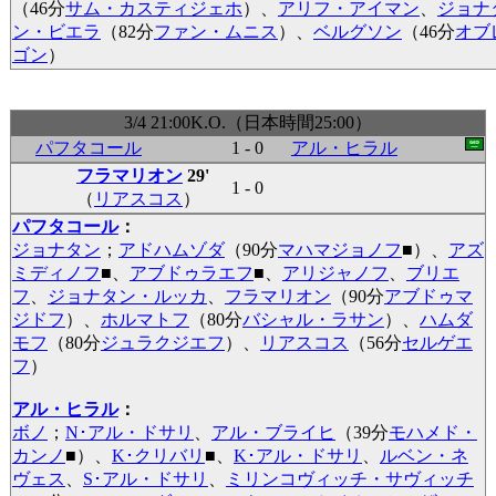
（46分
サム・カスティジェホ
）、
アリフ・アイマン
、
ジョナ
ン・ビエラ
（82分
ファン・ムニス
）、
ベルグソン
（46分
オブ
ゴン
）
3/4 21:00K.O.（日本時間25:00）
パフタコール
1 - 0
アル・ヒラル
フラマリオン
29'
1 - 0
（
リアスコス
）
パフタコール
：
ジョナタン
；
アドハムゾダ
（90分
マハマジョノフ
■
）、
アズ
ミディノフ
■
、
アブドゥラエフ
■
、
アリジャノフ
、
ブリエ
フ
、
ジョナタン・ルッカ
、
フラマリオン
（90分
アブドゥマ
ジドフ
）、
ホルマトフ
（80分
バシャル・ラサン
）、
ハムダ
モフ
（80分
ジュラクジエフ
）、
リアスコス
（56分
セルゲエ
フ
）
アル・ヒラル
：
ボノ
；
N･アル・ドサリ
、
アル・ブライヒ
（39分
モハメド・
カンノ
■
）、
K･クリバリ
■
、
K･アル・ドサリ
、
ルベン・ネ
ヴェス
、
S･アル・ドサリ
、
ミリンコヴィッチ・サヴィッチ