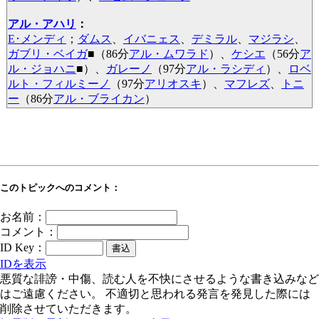
アル・アハリ
：
E･メンディ
；
ダムス
、
イバニェス
、
デミラル
、
マジラシ
、
ガブリ・ベイガ
■
（86分
アル・ムワラド
）、
ケシエ
（56分
ア
ル・ジョハニ
■
）、
ガレーノ
（97分
アル・ラシディ
）、
ロベ
ルト・フィルミーノ
（97分
アリオスキ
）、
マフレズ
、
トニ
ー
（86分
アル・ブライカン
）
このトピックへのコメント：
お名前：
コメント：
ID Key：
IDを表示
悪質な誹謗・中傷、読む人を不快にさせるような書き込みなど
はご遠慮ください。 不適切と思われる発言を発見した際には
削除させていただきます。