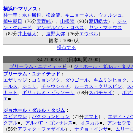
横浜F･マリノス
：
朴一圭
；
永戸勝也
、
松原健
、
キニョーネス
、
ウォルシュ
、
植中朝日
（76分
天野純
）、
山根陸
（93分
渡辺皓太
）、
ジャ
ン・クルード
、
アンデルソン・ロペス
、
ヤン・マテウス
（82分
井上健太
）、
遠野大弥
（76分
エウベル
）
観客：10860人
採点する
3/4 21:00K.O.（日本時間23:00）
ブリーラム・ユナイテッド
0 - 0
ジョホール・ダルル・タジ
ブリーラム・ユナイテッド
：
エザリッジ
；
コミョンソク
、
ダウゴール
、
キムミンヒョク
、
ールス
、
ジュリ
、
チャウシッチ
、
ルーカス・クリスピン
、
ス
ナット
、
ギリェルミ・ビッソーリ
（68分
スパチャイ
）、
ボア
エ
■
ジョホール・ダルル・タジム
：
スビアウレ
；
パクジョンヒョン
（71分
アマト
）、
エディ・パ
クアル
■
、
アルバロ・ゴンサレス
■
、
オスカル
■
、
アンセウモ
（56分
アフィク・ファザイル
）、
ナチョ・インサ
■
、
ムリー