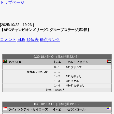
トップページ
[2025/10/22 - 19:23 ]
【AFCチャンピオンズリーグ2 グループステージ第2節】
コメント
日程
順位表
得点ランク
9/30 18:45K.O.（日本時間22:45）
1 - 4
アハルFK
アル・フセイン
0 - 1
16'
ヴァシエ
タガエフ(PK)
21'
1 - 1
1 - 2
33'
カチョリ
1 - 3
38'
ファル
1 - 4
45+4'
カチョリ
観客：10000人
10/1 18:00K.O.（日本時間19:00）
4 - 2
ライオンシティ・セイラーズ
セランゴール