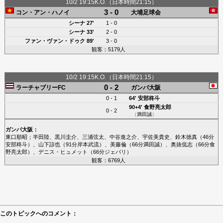
10/2 19:15K.O.（日本時間21:15）
3 - 0
コン・アン・ハノイ
大埔足球会
シーナ
27'
1 - 0
シーナ
33'
2 - 0
ファン・ヴァン・ドゥク
89'
3 - 0
観客：5179人
10/2 19:15K.O.（日本時間21:15）
0 - 2
ラーチャブリーFC
ガンバ大阪
0 - 1
64'
安部柊斗
90+4'
食野亮太郎
0 - 2
（
満田誠
）
ガンバ大阪
：
東口順昭
；
半田陸
、
黒川圭介
、
三浦弦太
、
中谷進之介
、
宇佐美貴史
、
鈴木徳真
（46分
安部柊斗
）、
山下諒也
（91分
岸本武流
）、
美藤倫
（66分
満田誠
）、
奥抜侃志
（66分
食
野亮太郎
）、
デニス・ヒュメット
（66分
ジェバリ
）
観客：6769人
このトピックへのコメント：