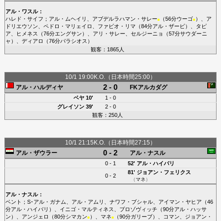
アル・ワスル
：
ハレド・サイフ
；
アル・ムヘイリ
、
アブデルラハマン・サレー
（56分
ウーゴ
）、
ア
■
■
ドリエウソン
、
ペドロ・マリェイロ
、
ファビオ・リマ
（84分
アル・ザービ
）、
タピ
ア
、
ヒメネス
（76分
エングサン
）、
アリ・サレー
、
セルジーニョ
（57分
サウダーニ
ャ
）、
ディアロ
（76分
パラシオス
）
観客：1865人
10/1 19:00K.O.（日本時間25:00）
2 - 0
アル・ハルディヤ
FKアルカダグ
ベヤ
10'
1 - 0
グレイソン
39'
2 - 0
観客：250人
10/1 21:15K.O.（日本時間27:15）
0 - 2
アル・ザウラー
アル・ナスル
0 - 1
52'
アル・ハイバリ
81'
ジョアン・フェリクス
0 - 2
（
マネ
）
アル・ナスル
：
ベント
；
S･アル・ガナム
、
アル・アムリ
、
ナワフ・ブシャル
、
アイマン・ヤヒア
（46
分
アル・ハイバリ
）、
イニゴ・マルティネス
、
ブロゾヴィッチ
（90分
アル・ハッサ
ン
）、
アンジェロ
（80分
シマカン
）、
マネ
（90分
ガリーブ
）、
コマン
、
ジョアン・
■
■