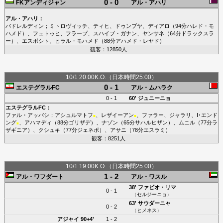
0 - 0
FKアンディジャン
アル・アハリ
アル・アハリ
：
バドレルディン
；
ミトロヴィッチ
、
ティヒ
、
ドゥンブヤ
、
ディアロ
（94分
ハレド・モ
ハメド
）、
フェトゥヒ
、
フラープ
、
スハイブ・ガナン
、
ヤンサネ
（64分
ドラックスラ
ー
）、
エスポシト
、
ヒラル・モハメド
（88分
アハメド・レヤド
）
観客：12850人
10/1 20:00K.O.（日本時間25:00）
0 - 1
エステグラルFC
アル・ムハラク
0 - 1
60'
ジュニーニョ
エステグラルFC
：
ファル・アッバシ
；
アシュルマトフ
、
レザイーアン
、
ファラー
、
ジャラリ
、
I･エンド
■
■
ング
、
アハマディ
（88分
ゴリザデ
）、
ナゾン
（65分
サハルヒザン
）、
ムニル
（77分
ラ
■
ザギニア
）、
クシュキ
（77分
ジェネポ
）、
アサニ
（78分
エスラミ
）
観客：8251人
10/1 19:00K.O.（日本時間25:00）
1 - 2
アル・ワフダート
アル・ワスル
38'
ファビオ・リマ
0 - 1
（
セルジーニョ
）
63'
サウダーニャ
0 - 2
（
ヒメネス
）
アジャイ
90+4'
1 - 2