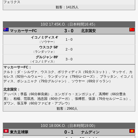
フェリクス
観客：14125人
10/2 17:45K.O.（日本時間16:45）
3 - 0
マッカーサーFC
北京国安
イコノミディス
4'
1 - 0
（
ソウヤー
）
ウスコク
58'
2 - 0
（
ランダッツォ
）
グルジャン
89'
3 - 0
（
イコノミディス
）
マッカーサーFC
：
クルト
；
ダ・シルヴァ
、
ウスコク
、
ポリティディス
（91分
スコット
）、
マッケイ
、
カ
セレス
（92分
ヘルウェー
）、
ランダッツォ
（79分
Li･ローズ
）、
ブラッタン
、
イコノミ
ディス
、
ボシュニャク
（79分
グルジャン
）、
ソウヤー
（69分
ドゥラン
）
北京国安
：
アッバス
；
李磊
（66分
林良銘
）、
エンガドゥ・エンガジュイ
、
馮博軒
（66分
曹永
竟
）、
柏楊
、
范双杰
、
池忠国
（60分
グーガ
）、
張稀哲
、
張源
（76分
セルジーニョ
）、
ダワン
、
張玉寧
（60分
ファビオ・アブレウ
）
観客：2960人
10/2 18:00K.O.（日本時間19:00）
0 - 1
東方足球隊
ナムディン