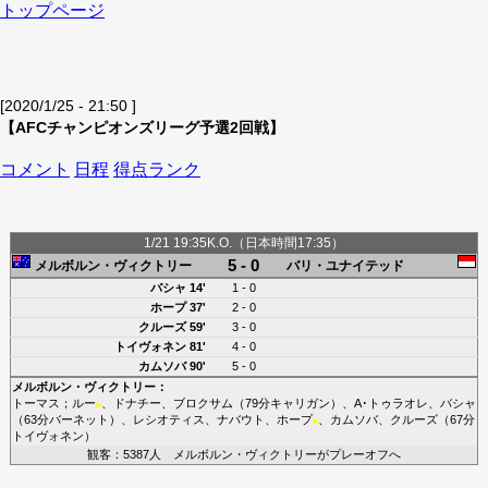
トップページ
[2020/1/25 - 21:50 ]
【AFCチャンピオンズリーグ予選2回戦】
コメント
日程
得点ランク
1/21 19:35K.O.（日本時間17:35）
5 - 0
メルボルン・ヴィクトリー
バリ・ユナイテッド
バシャ
14'
1 - 0
ホープ
37'
2 - 0
クルーズ
59'
3 - 0
トイヴォネン
81'
4 - 0
カムソバ
90'
5 - 0
メルボルン・ヴィクトリー
：
トーマス
；
ルー
、
ドナチー
、
ブロクサム
（79分
キャリガン
）、
A･トゥラオレ
、
バシャ
■
（63分
バーネット
）、
レシオティス
、
ナバウト
、
ホープ
、
カムソバ
、
クルーズ
（67分
■
トイヴォネン
）
観客：5387人 メルボルン・ヴィクトリーがプレーオフへ