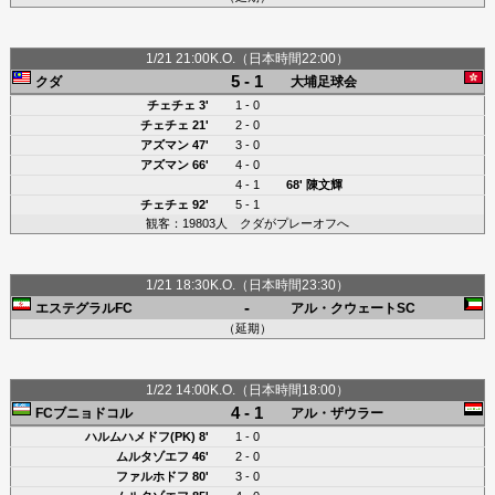
1/21 21:00K.O.（日本時間22:00）
5 - 1
クダ
大埔足球会
チェチェ
3'
1 - 0
チェチェ
21'
2 - 0
アズマン
47'
3 - 0
アズマン
66'
4 - 0
4 - 1
68'
陳文輝
チェチェ
92'
5 - 1
観客：19803人 クダがプレーオフへ
1/21 18:30K.O.（日本時間23:30）
-
エステグラルFC
アル・クウェートSC
（延期）
1/22 14:00K.O.（日本時間18:00）
4 - 1
FCブニョドコル
アル・ザウラー
ハルムハメドフ(PK)
8'
1 - 0
ムルタゾエフ
46'
2 - 0
ファルホドフ
80'
3 - 0