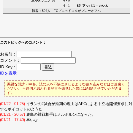
ムルタゾエフ
85'
4 - 0
4 - 1
89'
アッバス・カシム
観客：594人 FCブニョドコルがプレーオフへ
このトピックへのコメント：
お名前：
コメント：
ID Key：
IDを表示
悪質な誹謗・中傷、読む人を不快にさせるような書き込みなどはご遠慮く
ださい。 不適切と思われる発言を発見した際には削除させていただきま
す。
(01/22 - 01:25)
イランの2試合が延期の理由はAFCによる中立地開催要求に対
するボイコットのようだ
(01/21 - 20:57)
鹿島の対戦相手はメルボルンになった。
(01/21 - 17:40)
早いな