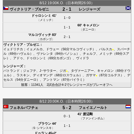
8/12 19:00K.O.（日本時間26:00）
2 - 1
ヴィクトリア・プルゼニ
レンジャーズ
ドゥロシンミ
41'
1 - 0
（
メミッチ
）
60'
キャメロン
1 - 1
（
ダニーロ
）
マルコヴィッチ
83'
2 - 1
（
カボンゴ
）
ヴィクトリア・プルゼニ
：
イェドリチカ
；
イェメルカ
、
ドウェー
（56分
マルコヴィッチ
）、
パルスカ
、
スパーチ
■
ル
（69分
ハヴェル
）、
ヴァレンタ
（84分
パノシュ
）、
チェルフ
、
メミッチ
（69分
スア
レ
）、
アドゥ
、
ドゥロシンミ
（69分
カボンゴ
）、
ヴィドラ
レンジャーズ
：
バトランド
；
ジェフテ
、
J･サウター
、
ジガ
、
タヴァーニアー
、
キャメロン
（69分
ドウ
■
ェル
）、
ラスキン
、
ディオマンデ
（68分
ロスウェル
）、
ガサマ
（87分
コルテス
）、
デ
■
セルス
（54分
ダニーロ
）、
アントマン
（87分
バイラミ
）
観客：11341人 2試合合計4-2でレンジャーズがプレーオフへ
8/12 20:00K.O.（日本時間26:00）
5 - 2
フェネルバフチェ
フェイエノールト
41'
渡辺剛
0 - 1
（
ファンインボム
）
ブラウン
44'
1 - 1
（
S･シマンスキ
）
ドゥラン
45+2'