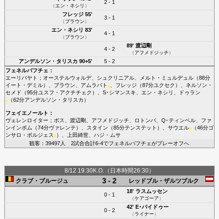
2 - 1
（
エン・ネシリ
）
フレッジ
55'
3 - 1
（
ブラウン
）
エン・ネシリ
83'
4 - 1
（
ブラウン
）
89'
渡辺剛
4 - 2
（
アフメドジッチ
）
アンデルソン・タリスカ
90+5'
5 - 2
フェネルバフチェ
：
エーリバヤト
；
オーステルウォルデ
、
シュクリニアル
、
メルト・ミュルデュル
（88分
イート・デミル
）、
ブラウン
、
アムラバト
、
フレッジ
（87分
ユクセク
）、
ネルソン・
■
セメド
（95分
ユスフ・アクチチェク
）、
S･シマンスキ
、
エン・ネシリ
、
ドゥラン
（62分
アンデルソン・タリスカ
）
■
フェイエノールト
：
ヴェレンロイター
；
ボス
、
渡辺剛
、
アフメドジッチ
、
ロトンバ
、
Q･ティンベル
、
ファ
ンインボム
（74分
ヴァレンテ
）、
スタイン
（85分
テンステット
）、
サウエル
（46分
ゴ
■
ンサロ・ボルジェス
）、
上田綺世
、
ハジ・ムサ
■
観客：39497人 2試合合計6-4でフェネルバフチェがプレーオフへ
8/12 19:30K.O.（日本時間26:30）
3 - 2
クラブ・ブルージュ
レッドブル・ザルツブルク
18'
ラスムッセン
0 - 1
（
ケアゴーア
）
42'
E･バイドゥー
0 - 2
（
ライナー
）