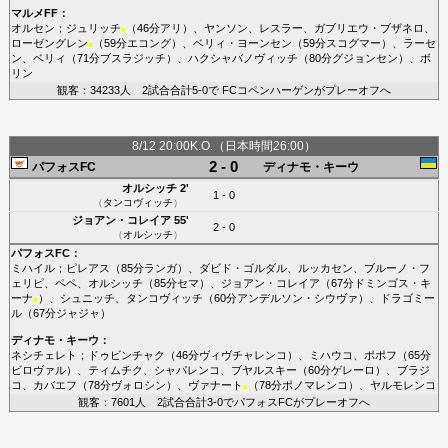
マルメFF
：
オルセン
；
ジュリッチ
（46分
アリ
）、
ヤンソン
、
レスラー
、
ガブリエウ・ブザネロ
、
■
ローゼングレン
（59分
エコング
）、
ベリィ・ヨーンセン
（59分
スコグマー
）、
ラーセ
■
ン
、
ベリィ
（71分
ブスラジッチ
）、
ハクシャバノヴィッチ
（80分
グジョンセン
）、
ボ
リン
観客：34233人 2試合合計5-0で FCコペンハーゲンがプレーオフへ
8/12 20:00K.O.（日本時間26:00）
2 - 0
パフォスFC
ディナモ・キーウ
オルシッチ
2'
1 - 0
（
タンコヴィッチ
）
ジョアン・コレイア
55'
2 - 0
（
オルシッチ
）
パフォスFC
：
ミハイル
；
ピレアス
（85分
ランガ
）、
ダビド・ゴルダル
、
ルッカセン
、
ブルーノ・フ
ェリピ
、
ペペ
、
オルシッチ
（85分
セマ
）、
ジョアン・コレイア
（67分
ドミンゴス・キ
ーナ
）、
シュニッチ
、
タンコヴィッチ
（60分
アンデルソン・シウヴァ
）、
ドラゴミー
■
ル
（67分
ジャジャ
）
ディナモ・キーウ
：
ネシチェレト
；
ドゥビンチャク
（46分
ヴィヴチャレンコ
）、
ミハウコ
、
ポポフ
（65分
ビロヴァル
）、
ティムチク
、
シャパレンコ
、
ブヤルスキー
（60分
ゲレーロ
）、
ブラジ
コ
、
カバエフ
（78分
ヴォロシン
）、
ヴァナート
（78分
ポノマレンコ
）、
ヤルモレンコ
■
観客：7601人 2試合合計3-0でパフォスFCがプレーオフへ