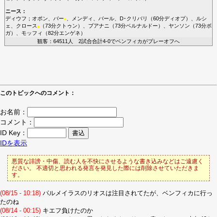
ニース
：
ディウフ
；
オポン
、
バー
、
メンディ
、
バール
、
D･クリバリ
（60分
ディオプ
）、
ルシ
■
ェ
、
クロース
（73分
クトゥン
）、
ブアナニ
（73分
ベルナルドー
）、
ヤンソン
（73分
ボ
■
ガ
）、
モッフィ
（82分
エンゲネ
）
観客：64511人 2試合合計4-0でベンフィカがプレーオフへ
このトピックへのコメント：
お名前：
コメント：
ID Key：
IDを表示
悪質な誹謗・中傷、読む人を不快にさせるような書き込みなどはご遠慮く
ださい。 不適切と思われる発言を発見した際には削除させていただきま
す。
(08/15 - 10:18)
パルメイラスのリオスは注目されてたが、ベンフィカに行っ
たのね
(08/14 - 00:15)
キエフ負けたのか