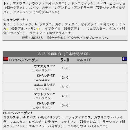
ト
）、
マテウス・シウヴァ
（63分
S･ムマエ
）、
ヤンコヴィッチ
、
ペドロ・ビカーリョ
（63分
クアク
）、
ズビル
、
カディ
、
レアンドロ・アンドラーデ
（77分
ジャブライルザ
ダ
）、
アフンジャデ
（70分
グルバンル
）
シュケンディヤ
：
ガイェ
；
トゥルムチ
、
R･ラマダニ
、
カケ
、
フェタイ
、
ゼイヌライ
（83分
カバ
）、
チャ
カ
（46分
アルハッサン
）、
イブライミ
（62分
アデミ
）、
ウェブスター
、
タンバ
（74
■
■
分
F･ラマダニ
）、
ラティフィ
（46分
クラスニチ
）
観客：30252人 2試合合計6-1でFKカラバフがプレーオフへ
8/12 19:00K.O.（日本時間26:00）
5 - 0
FCコペンハーゲン
マルメFF
ウエスカス
31'
1 - 0
（
コルネリウス
）
ロベルチ
43'
2 - 0
（
エルユヌシ
）
エルユヌシ
51'
3 - 0
（
ラーション
）
マットソン
67'
4 - 0
（
エルユヌシ
）
ロベルチ
69'
5 - 0
（
コルネリウス
）
FCコペンハーゲン
：
コタルスキ
；
M･ロペス
（76分
メリング
）、
ハツィディアコス
、
ガブリエウ・ペレイ
ラ
、
ウエスカス
、
ロベルチ
、
レラガー
、
マットソン
（71分
クレム
）、
ラーション
（65
分
クラーソン
）、
エルユヌシ
（77分
ザグ
）、
コルネリウス
（71分
ムココ
）