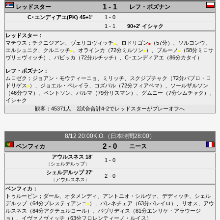
1 - 1
レッドスター
レフ・ポズナン
C･エンディアエ(PK)
45+1'
1 - 0
1 - 1
90+2'
イシャク
レッドスター
：
マテウス
；
チクニジアン
、
ヴェリコヴィッチ
、
ロドリゴン
（57分）、
ソルヨンウ
、
■
■
エルシュニク
、
クルニッチ
、
オラインカ
（72分
ミルソン
）、
ブルーノ
（58分
ミロサ
■
■
■
ヴリェヴィッチ
）、
バビッカ
（72分
ルチッチ
）、
C･エンディアエ
（86分
カタイ
）
レフ・ポズナン
：
ムロゼク
；
ジョアン・モウティーニョ
、
ミリッチ
、
スクジプチャク
（72分
パブロ・ロ
ドリゲス
）、
ジョエル・ペレイラ
、
コズバル
（72分
フィアベマ
）、
ソールザルソン
■
（46分
ウマ
）、
ベントソン
、
パルマ
（79分
リスマン
）、
グムニー
（7分
シムチャク
）、
イシャク
観客：45371人 2試合合計4-2でレッドスターがプレーオフへ
8/12 20:00K.O.（日本時間28:00）
2 - 0
ベンフィカ
ニース
アウルスネス
18'
1 - 0
（
シェルデルップ
）
シェルデルップ
27'
2 - 0
（
アウルスネス
）
ベンフィカ
：
トゥルービン
；
ダール
、
オタメンディ
、
アントニオ・シルヴァ
、
デディッチ
、
シェル
デルップ
（64分
プレスティアンニ
）、
バレネチェア
（63分
バレイロ
）、
リオス
、
アウ
■
ルスネス
（84分
アクテュルコール
）、
パヴリディス
（81分
エンリケ・アラウージ
ョ
）、
イヴァノヴィッチ
（63分
フロレンティーノ・ルイス
）