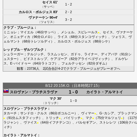
セイス
61'
1 - 2
（
サッベ
）
カルロス・ボルジェス
83'
2 - 2
ヴァナーケン
90+4'
3 - 2
（
ツォリス
）
クラブ・ブルージュ
：
ミニョレ
；
マイエル
（46分
サッベ
）、
メシェル
、
スピレールス
、
セイス
、
ヴァナーケ
■
ン
、
オニェディカ
（96分
ロメロ
）、
ライス
（68分
スタンコヴィッチ
）、
ツォリス
、
ヴ
ェルマント
（68分
トレソルディ
）、
カルロス・ボルジェス
（88分
シケ
）
レッドブル・ザルツブルク
：
シュラーガー
；
テルジッチ
、
ラスムッセン
、
ガドゥ
、
ライナー
、
ディアバテ
（91分
シ
ュスター
）、
ビドストルップ
、
ケアゴーア
（82分
アライベゴヴィッチ
）、
ドルゲレ
ス
、
E･バイドゥー
（64分
ラトコフ
）、
フェルテッセン
（82分
ダギム
）
観客：23736人 2試合合計4-2でクラブ・ブルージュがプレーオフへ
8/12 20:15K.O.（日本時間27:15）
1 - 0
スロヴァン・ブラチスラヴァ
カイラト・アルマトイ
マク
30'
1 - 0
（
トリッチ
）
スロヴァン・ブラチスラヴァ
：
タカーチ
；
サンドロ・クルス
（86分
ポコルニー
）、
ヴィマー
、
G･カシア
、
ブラックマ
■
（91分
ムスタフィッチ
）、
トリッチ
、
バイリッチ
、
マク
（75分
マルツェリ
）（117
■
■
■
■
■
ラジャン
）、
ヴァイス
（64分
イフナテンコ
）、
バルセギアン
、
ストレレツ
（106分
クハ
■
ィチ
）
カイラト・アルマトイ
：