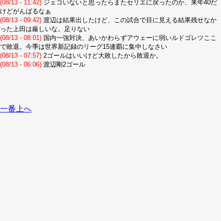
(08/13 - 11:42)
ジェコいないと思ったらまたセリエに戻ったのか、来年40だ
けどがんばるなぁ
(08/13 - 09:42)
渡辺は結果出したけど、この試合で目に見える結果残せなか
った上田は厳しいな。足りない
(08/13 - 08:01)
国内一強対決、あいかわらずアウェーに弱いルドゴレツここ
で敗退。今季は世界新記録のリーグ15連覇に集中しなさい
(08/13 - 07:57)
2ゴールはいいけど大敗したから敗退か。
(08/13 - 06:06)
渡辺剛2ゴール
一番上へ