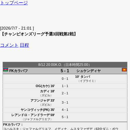
トップページ
[2026/7/7 - 21:01 ]
【チャンピオンズリーグ予選3回戦第2戦】
コメント
日程
8/12 20:00K.O.（日本時間25:00）
5 - 1
FKカラバフ
シュケンディヤ
10'
タンバ
0 - 1
（
イブライミ
）
OG(カケ)
16'
1 - 1
カディ
18'
2 - 1
（
ズビル
）
アフンジャデ
33'
3 - 1
（
ズビル
）
ヤンコヴィッチ(PK)
35'
4 - 1
レアンドロ・アンドラーデ
59'
5 - 1
（
ジャファルグリエフ
）
FKカラバフ
：
コハルスキ
；
ジャファルグリエフ
、
メディナ
、
ムスタファザデ
（63分
ダニ・ボウ