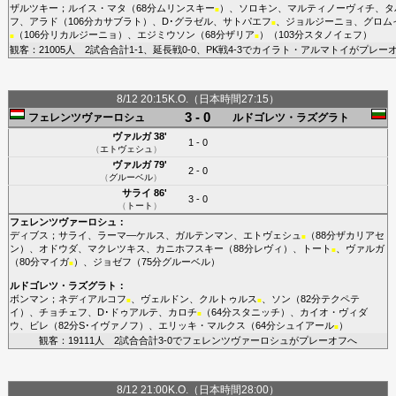
ザルツキー
；
ルイス・マタ
（68分
ムリンスキー
）、
ソロキン
、
マルティノーヴィチ
、
タ
■
フ
、
アラド
（106分
カサブラト
）、
D･グラゼル
、
サトパエフ
、
ジョルジーニョ
、
グロム
■
（106分
リカルジーニョ
）、
エジミウソン
（68分
ザリア
）（103分
スタノイェフ
）
■
■
観客：21005人 2試合合計1-1、延長戦0-0、PK戦4-3でカイラト・アルマトイがプレー
8/12 20:15K.O.（日本時間27:15）
3 - 0
フェレンツヴァーロシュ
ルドゴレツ・ラズグラト
ヴァルガ
38'
1 - 0
（
エトヴェシュ
）
ヴァルガ
79'
2 - 0
（
グルーベル
）
サライ
86'
3 - 0
（
トート
）
フェレンツヴァーロシュ
：
ディブス
；
サライ
、
ラーマ―ケルス
、
ガルテンマン
、
エトヴェシュ
（88分
ザカリアセ
■
ン
）、
オドウダ
、
マクレツキス
、
カニホフスキー
（88分
レヴィ
）、
トート
、
ヴァルガ
■
（80分
マイガ
）、
ジョゼフ
（75分
グルーベル
）
■
ルドゴレツ・ラズグラト
：
ボンマン
；
ネディアルコフ
、
ヴェルドン
、
クルトゥルス
、
ソン
（82分
テクペテ
■
■
イ
）、
チョチェフ
、
D･ドゥアルテ
、
カロチ
（64分
スタニッチ
）、
カイオ・ヴィダ
■
ウ
、
ビレ
（82分
S･イヴァノフ
）、
エリッキ・マルクス
（64分
シュイアール
）
■
観客：19111人 2試合合計3-0でフェレンツヴァーロシュがプレーオフへ
8/12 21:00K.O.（日本時間28:00）