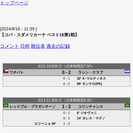
トップページ
[2024/8/16 - 11:39 ]
【コパ・スダメリカーナ ベスト16第1戦】
コメント
日程
順位表
過去の記録
8/13 18:00K.O.（日本時間翌7:00）
0 - 2
ワチパト
ラシン・クラブ
0 - 1
32'
A･マルティネス
0 - 2
89'
キンテロ(PK)
8/13 21:30K.O.（日本時間翌9:30）
1 - 2
レッドブル・ブラガンチーノ
コリンチャンス
0 - 1
6'
ジオヴァニ
0 - 2
14'
タレス・マグノ
エリーニョ
56'
1 - 2