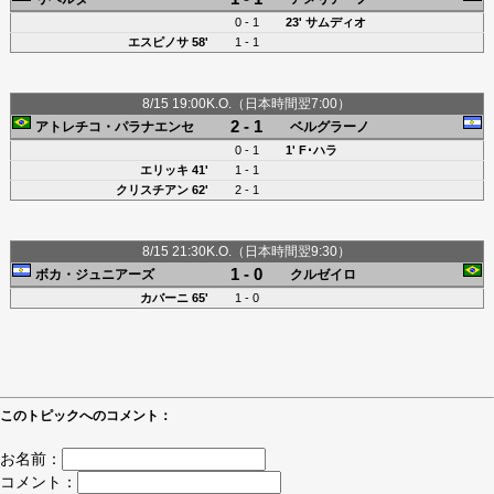
0 - 1
23' サムディオ
エスピノサ
58'
1 - 1
8/15 19:00K.O.（日本時間翌7:00）
2 - 1
アトレチコ・パラナエンセ
ベルグラーノ
0 - 1
1'
F･ハラ
エリッキ
41'
1 - 1
クリスチアン
62'
2 - 1
8/15 21:30K.O.（日本時間翌9:30）
1 - 0
ボカ・ジュニアーズ
クルゼイロ
カバーニ
65'
1 - 0
このトピックへのコメント：
お名前：
コメント：