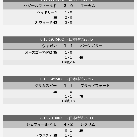
3 - 0
ハダースフィールド
モーカム
ヘッドリー
1'
1 - 0
38'
2 - 0
D･ウォード
43'
3 - 0
8/13 19:45K.O.（日本時間27:45）
1 - 1
ウィガン
バーンズリー
オースゴーア(PK)
35'
1 - 0
1 - 1
48'
PK戦2-4
8/13 19:45K.O.（日本時間27:45）
1 - 1
グリムズビー
ブラッドフォード
36'
1 - 0
1 - 1
76'
PK戦9-8
8/13 20:00K.O.（日本時間28:00）
4 - 2
シェフィールド･U
レクサム
0 - 1
29'
トラスティ
35'
1 - 1