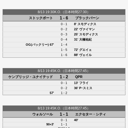
8/13 19:30K.O.（日本時間27:30）
1 - 6
ストックポート
ブラックバーン
0 - 1
8'
スモディクス
0 - 2
22'
ヴァイマン
0 - 3
25'
スモディクス
0 - 4
31'
大橋祐紀
OG(バックリー)
67'
1 - 4
1 - 5
72'
グエイェ
1 - 6
88' ヴェイル
8/13 19:45K.O.（日本時間27:45）
1 - 2
ケンブリッジ・ユナイテッド
QPR
0 - 1
13'
フライ
0 - 2
36'
P･スミス
57'
1 - 2
8/13 19:45K.O.（日本時間27:45）
1 - 1
ウォルソール
エクセター・シティ
0 - 1
40'
90+3'
1 - 1