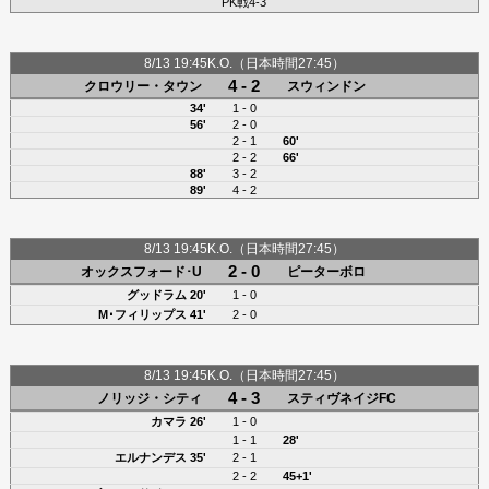
PK戦4-3
8/13 19:45K.O.（日本時間27:45）
4 - 2
クロウリー・タウン
スウィンドン
34'
1 - 0
56'
2 - 0
2 - 1
60'
2 - 2
66'
88'
3 - 2
89'
4 - 2
8/13 19:45K.O.（日本時間27:45）
2 - 0
オックスフォード･U
ピーターボロ
グッドラム
20'
1 - 0
M･フィリップス
41'
2 - 0
8/13 19:45K.O.（日本時間27:45）
4 - 3
ノリッジ・シティ
スティヴネイジFC
カマラ
26'
1 - 0
1 - 1
28'
エルナンデス
35'
2 - 1
2 - 2
45+1'