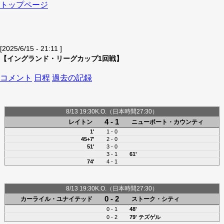
トップページ
[2025/6/15 - 21:11 ]
【イングランド・リーグカップ1回戦】
コメント
日程
過去の記録
8/13 19:30K.O.（日本時間27:30）
4 - 1
レイトン
ニューポート・カウンティ
1'
1 - 0
45+7'
2 - 0
51'
3 - 0
3 - 1
61'
74'
4 - 1
8/13 19:30K.O.（日本時間27:30）
0 - 2
カーライル・ユナイテッド
ストーク・シティ
0 - 1
48'
0 - 2
79'
テズゲル