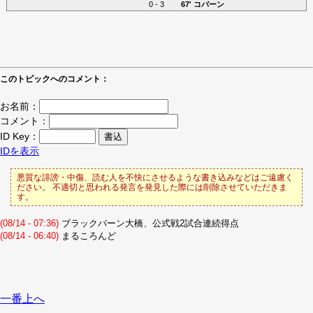
0 - 3
67'
コバーン
このトピックへのコメント：
お名前：
コメント：
ID Key：
IDを表示
悪質な誹謗・中傷、読む人を不快にさせるような書き込みなどはご遠慮く
ださい。 不適切と思われる発言を発見した際には削除させていただきま
す。
(08/14 - 07:36)
ブラックバーン大橋、公式戦2試合連続得点
(08/14 - 06:40)
まるころんど
一番上へ