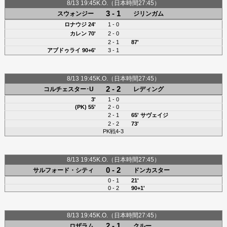
8/13 19:45K.O.（日本時間27:45）
3 - 1
スウォンジー
ジリンガム
ロナウジ
24'
1 - 0
カレン
70'
2 - 0
2 - 1
87'
アブドゥライ
90+6'
3 - 1
8/13 19:45K.O.（日本時間27:45）
2 - 2
コルチェスター･U
レディング
3'
1 - 0
(PK) 55'
2 - 0
2 - 1
65'
サヴェイジ
2 - 2
73'
PK戦4-3
8/13 19:45K.O.（日本時間27:45）
0 - 2
サルフォード・シティ
ドンカスター
0 - 1
21'
0 - 2
90+1'
8/13 19:45K.O.（日本時間27:45）
2 - 1
ロザラム
クルー