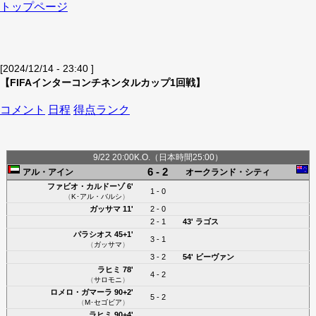
トップページ
[2024/12/14 - 23:40 ]
【FIFAインターコンチネンタルカップ1回戦】
コメント
日程
得点ランク
9/22 20:00K.O.（日本時間25:00）
6 - 2
アル・アイン
オークランド・シティ
ファビオ・カルドーゾ
6'
1 - 0
（
K･アル・バルシ
）
ガッサマ
11'
2 - 0
2 - 1
43'
ラゴス
パラシオス
45+1'
3 - 1
（
ガッサマ
）
3 - 2
54'
ビーヴァン
ラヒミ
78'
4 - 2
（
サロモニ
）
ロメロ・ガマーラ
90+2'
5 - 2
（
M･セゴビア
）
ラヒミ
90+4'