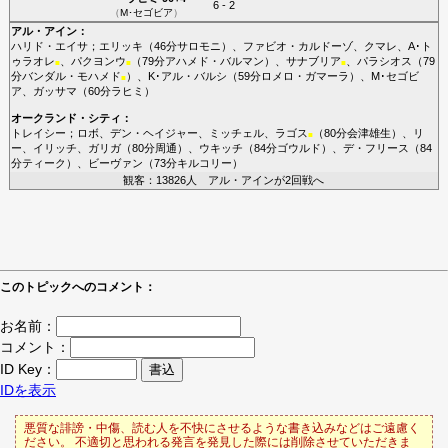
6 - 2
（
M･セゴビア
）
アル・アイン
：
ハリド・エイサ
；
エリッキ
（46分
サロモニ
）、
ファビオ・カルドーゾ
、
クマレ
、
A･ト
ゥラオレ
、
パクヨンウ
（79分
アハメド・バルマン
）、
サナブリア
、
パラシオス
（79
■
■
■
分
バンダル・モハメド
）、
K･アル・バルシ
（59分
ロメロ・ガマーラ
）、
M･セゴビ
■
ア
、
ガッサマ
（60分
ラヒミ
）
オークランド・シティ
：
トレイシー
；
ロボ
、
デン・ヘイジャー
、
ミッチェル
、
ラゴス
（80分
会津雄生
）、
リ
■
ー
、
イリッチ
、
ガリガ
（80分
周通
）、
ウキッチ
（84分
ゴウルド
）、
デ・フリース
（84
分
ティーク
）、
ビーヴァン
（73分
キルコリー
）
観客：13826人 アル・アインが2回戦へ
このトピックへのコメント：
お名前：
コメント：
ID Key：
IDを表示
悪質な誹謗・中傷、読む人を不快にさせるような書き込みなどはご遠慮く
ださい。 不適切と思われる発言を発見した際には削除させていただきま