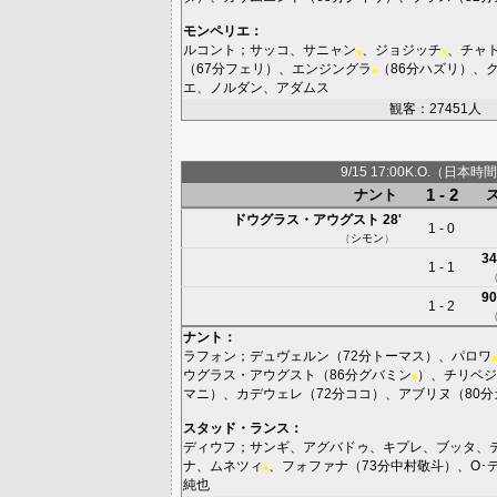
モンペリエ
：
ルコント
；
サッコ
、
サニャン
、
ジョジッチ
、
チャ
■
■
（67分
フェリ
）、
エンジングラ
（86分
ハズリ
）、
■
エ
、
ノルダン
、
アダムス
観客：27451人
9/15 17:00K.O.（日本時間
1 - 2
ナント
ドウグラス・アウグスト
28'
1 - 0
（
シモン
）
34
1 - 1
90
1 - 2
ナント
：
ラフォン
；
デュヴェルン
（72分
トーマス
）、
パロワ
■
ウグラス・アウグスト
（86分
グバミン
）、
チリベジ
■
マニ
）、
カデウェレ
（72分
ココ
）、
アブリヌ
（80分
スタッド・ランス
：
ディウフ
；
サンギ
、
アグバドゥ
、
キプレ
、
ブッタ
、
ナ
、
ムネツィ
、
フォファナ
（73分
中村敬斗
）、
O･
■
純也