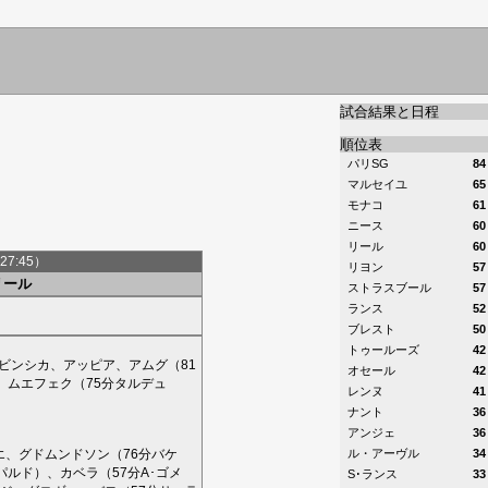
試合結果と日程
順位表
パリSG
84
マルセイユ
65
モナコ
61
ニース
60
リール
60
27:45）
リヨン
57
リール
ストラスブール
57
ランス
52
ブレスト
50
トゥールーズ
42
ビンシカ
、
アッピア
、
アムグ
（81
オセール
42
、
ムエフェク
（75分
タルデュ
レンヌ
41
）
ナント
36
アンジェ
36
エ
、
グドムンドソン
（76分
バケ
ル・アーヴル
34
パルド
）、
カベラ
（57分
A･ゴメ
S･ランス
33