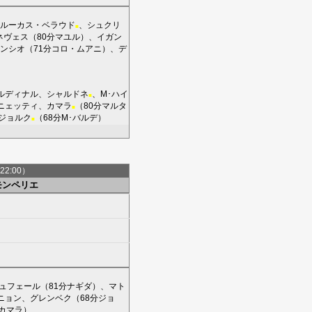
ルーカス・ベラウド
、
シュクリ
■
ネヴェス
（80分
マユル
）、
イガン
ンシオ
（71分
コロ・ムアニ
）、
デ
ルディナル
、
シャルドネ
、
M･ハイ
■
ニェッティ
、
カマラ
（80分
マルタ
■
ジョルク
（68分
M･バルデ
）
■
22:00）
モンペリエ
ュフェール
（81分
ナギダ
）、
マト
ニョン
、
グレンベク
（68分
ジョ
カマラ
）