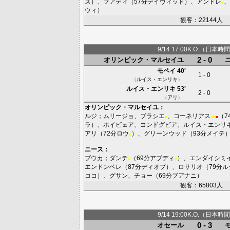
ス
）、
ブアディ
（57分
デイヴィッド
）、
アンドレ
、
■
ウィ
）
観客：22144人
9/14 17:00K.O.（日本時間
2 - 0
オリンピック・マルセイユ
モペイ
40'
1 - 0
（
ルイス・エンリキ
）
ルイス・エンリキ
53'
2 - 0
（
アリ
）
オリンピック・マルセイユ
：
ルジ
；
ムリージョ
、
ブラシエ
、
コーネリアス
（7
■
■
■
■
ラ
）、
ホイビェア
、
コンドグビア
、
ルイス・エンリ
アリ
（72分
ロウ
）、
グリーンウッド
（93分
メイテ
■
ニース
：
ブウカ
；
ダンテ
（69分
アブディ
）、
エンダイシミ
■
■
エンドンベレ
（87分
ディオプ
）、
ロサリオ
（79分
ル
ココ
）、
グサン
、
チョー
（69分
ブアナニ
）
観客：65803人
9/14 19:00K.O.（日本時間
0 - 3
オセール