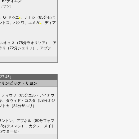
'
B･ディエン
（
アナン
）
、
G･ドゥエ
、
ナナシ
（85分
セバ
■
ントス
、
バクワ
、
エメガ
、
ディア
■
ルキュス
（78分
ラオリソア
）、
ア
ラリ
（72分
シェリフ
）、
アブデ
27:45）
オリンピック・リヨン
、
ディウフ
（85分
エル・アイナウ
キ
、
ダヴィド・コスタ
（58分
オジ
ソトカ
（84分
ザルリ
）
リントン
、
アブネル
（80分
フォフ
88分
テスマン
）、
カクレ
、
メイト
カウターゼ
）