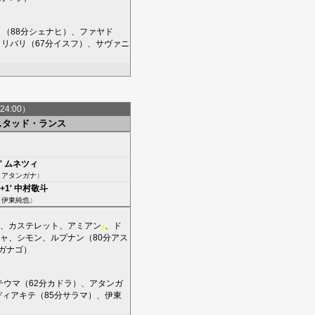
ト
（88分
シェナヒ
）、
ファヤド
クリバリ
（67分
イスフ
）、
サヴァニ
24:00）
スタッド・ランス
'
ムネツィ
（
アタンガナ
）
+1'
中村敬斗
（
伊東純也
）
、
カステレット
、
アミアン
、
ド
■
ャ
、
シモン
、
ルプナン
（80分
アス
ガナゴ
）
テウマ
（62分
カドラ
）、
アタンガ
ディアキテ
（85分
サラマ
）、
伊東