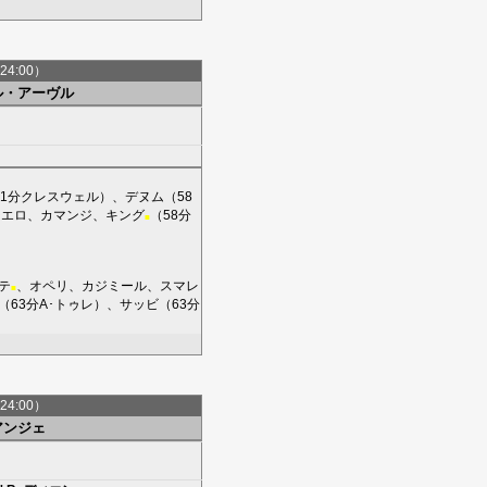
24:00）
ル・アーヴル
1分
クレスウェル
）、
デヌム
（58
シエロ
、
カマンジ
、
キング
（58分
■
テ
、
オペリ
、
カジミール
、
スマレ
■
（63分
A･トゥレ
）、
サッビ
（63分
24:00）
アンジェ