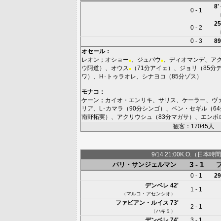
8'
0 - 1
25
0 - 2
0 - 3
89
オセール
：
レオン
；
オショー
、
ジュバウ
、
ディオマンデ
、
ア
■
■
ウ阿道
）、
オウス
（71分
アイェ
）、
ジョリ
（85分
■
ワ
）、
H･トゥラオレ
、
シナヨコ
（85分
ゾス
）
モナコ
：
ケーン
；
カイオ・エンリキ
、
サリス
、
ケーラー
、
ヴ
リア
、
L･カマラ
（90分
シンゴ
）、
ベン・セギル
（6
南野拓実
）、
アクリウシュ
（83分
マガサ
）、
エンボ
観客：17045人
9/14 21:00K.O.（日本時間
3 - 1
パリ・サンジェルマン
0 - 1
29
デンベレ
42'
1 - 1
（
マルコ・アセンシオ
）
ファビアン・ルイス
73'
2 - 1
（
ハキミ
）
デンベレ
74'
3 - 1