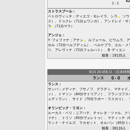
62
1 - 1
ストラスブール
：
ペトロヴィッチ
；
ディエゴ・モレイラ
、
シラ
、
ソウ
■
ス
）、
ドゥクレ
（71分
ムワンガ
）、
アンドレイ・サ
ラ
（71分
マラ
）
■
アンジェ
：
Y･フォファナ
；
アナン
、
ルフォール
、
ビウムラ
、
ア
■
ホル
（72分
ベルフディム
）、
ベルケブラ
、
エル・メ
リ
、
アレヴィナ
（72分
フェルハト
）、
B･ディエン
観客：19135人
9/15 20:45K.O.（日本時間
0 - 0
ランス
ランス
：
サンバ
；
メディナ
、
フサノフ
、
グラディ
、
マチャド
ィ
）、
トマソン
（84分
サトリアノ
）、
フランコフス
ェディラン
）、
サイド
（70分
ラボー・ラスカリ
）、
オリンピック・リヨン
：
ルーカス・ペリ
；
ニアハテ
、
チャレタ・ツァル
、
ク
ァナ
）、
トリソ
（65分
ヴェレトゥ
）、
マティッチ
（
ランド・ナイルズ
、
ラカゼット
、
オルバン
（65分
ミ
観客：38116人