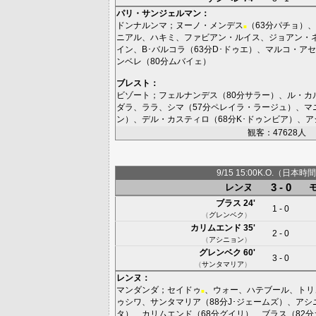
パリ・サンジェルマン
：
ドンナルンマ
；
ヌーノ・メンデス
（63分
パチョ
）、
■
ニアル
、
ハキミ
、
ファビアン・ルイス
、
ジョアン・
イン
、
B･バルコラ
（63分
D･ドゥエ
）、
マルコ・アセ
ンベレ
（80分
ムバイェ
）
ブレスト
：
ビゾート
；
フェルナンデス
（80分
サラー
）、
ル・カ
ダラ
、
ララ
、
シマ
（57分
ペレイラ・ラージュ
）、
マ
ン
）、
デル・カスティロ
（68分
K･ドゥンビア
）、
ア
観客：47628人
9/15 15:00K.O.（日本時間
3 - 0
レンヌ
ブラス
24'
1 - 0
（
グレンベク
）
カリムエンド
35'
2 - 0
（
アシニョン
）
グレンベク
60'
3 - 0
（
サンタマリア
）
レンヌ
：
マンダンダ
；
セイドゥ
、
ウォー
、
ハテブール
、
トリ
■
ゥシワ
、
サンタマリア
（88分
J･ジェームズ
）、
アシ
タ
）、
カリムエンド
（68分
グイリ
）、
ブラス
（82分