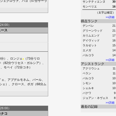
ジェグロヴァ
、
バヨ
（57分
サーラ
サンテティエンヌ
30
モンペリエ
16
（太字は確定）
>>詳細
得点ランク
24:00）
デンベレ
21
ニース
グリーンウッド
21
カリムエンド
17
デイヴィッド
16
ラカゼット
15
エメガ
14
バルコラ
14
4分）、
ロンジェ
（73分
リロ
■
>>詳細
キ
（82分
ウリセス・ガルシア
）、
アシストランク
）、
モペイ
（72分
コネ
）
アクリウシュ
11
ペラン
11
バルコラ
10
イェ
、
アブデルモネム
、
バール
、
シモン
10
シェ
）、
クロース
、
ボガ
（68分
ム
シェルキ
10
バクワ
9
ジョアン・ネヴェス
8
>>詳細
過去の記録
26:00）
モナコ