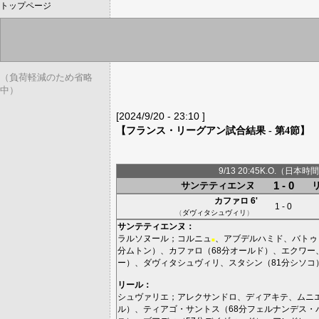
トップページ
（負荷軽減のため省略
中）
[2024/9/20 - 23:10 ]
【フランス・リーグアン試合結果 - 第4節】
9/13 20:45K.O.（日本時間
1 - 0
サンテティエンヌ
カファロ
6'
1 - 0
（
ダヴィタシュヴィリ
）
サンテティエンヌ
：
ラルソヌール
；
コルニュ
、
アブデルハミド
、
バトゥ
■
分
ムトン
）、
カファロ
（68分
オールド
）、
エクワー
ー
）、
ダヴィタシュヴィリ
、
スタシン
（81分
シソコ
リール
：
シュヴァリエ
；
アレクサンドロ
、
ディアキテ
、
ムニ
ル
）、
ティアゴ・サントス
（68分
フェルナンデス・