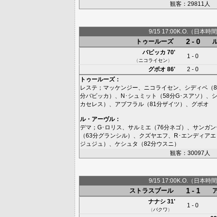
観客：29811人
9/15 17:00K.O.（日本時間
2 - 0
トゥールーズ
バビッカ
70'
1 - 0
（
ニコライセン
）
グボオ
86'
2 - 0
トゥールーズ
：
レステ
；
マッケンジー
、
ニコライセン
、
シディベ
（8
分
バビッカ
）、
N･シュミット
（58分
G･スアソ
）、
カセレス
）、
アブフラル
（81分
ザイツ
）、
グボオ
ル・アーヴル
：
デマ
；
G･ロリス
、
サルミエ
（76分
ネゴ
）、
サンガン
（63分
グランシル
）、
クズヤエフ
、
R･エンディアエ
ジュジュ
）、
ケシュタ
（82分
ウスニ
）
観客：30097人
9/15 17:00K.O.（日本時間
1 - 1
ストラスブール
ナナシ
31'
1 - 0
（
バクワ
）