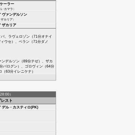
ケーラー
（
L･カマラ
）
'
ヴァンデルソン
（
ザカリア
）
'
ザカリア
クパ
、
ラヴェロゾン
（71分
オナイ
ディウセ
）、
ペラン
（71分
ダノ
ァンデルソン
（89分
テゼ
）、
ザカ
4分
バログン
）、
ゴロヴィン
（64分
ロ
（63分
イレニケナ
）
28:00）
ブレスト
'
デル・カスティロ(PK)