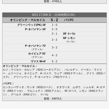
観客：47401人
8/23 17:00K.O.（日本時間24:00）
5 - 2
オリンピック・マルセイユ
パリFC
グリーンウッド(PK)
18'
1 - 0
P･オバメヤン
24'
2 - 0
2 - 1
28'
ケバル
58'
シモン
2 - 2
（
ケバル
）
P･オバメヤン
73'
3 - 2
（
ナディル
）
ホイビェア
81'
4 - 2
（
ナディル
）
ヴァス
90+6'
5 - 2
オリンピック・マルセイユ
：
ルジ
；
ウリセス・ガルシア
（92分
コーネリアス
）、
バレルディ
、
イーガン・ライリ
ー
、
ムリージョ
、
ホイビェア
、
A･ゴメス
、
ウェア
（63分
ナディル
）、
グイリ
（92分
バ
コラ
）、
グリーンウッド
、
P･オバメヤン
（74分
ヴァス
）
■
パリFC
：
エンカンバディオ
；
サンギ
（83分
ロペス
）、
オタヴィオ
、
ムボウ
、
シェルギ
、
A･カマ
ラ
（69分
ドゥセ
）、
マルシェティ
（83分
アメル
）、
M･ロペス
、
シモン
（64分
クラッ
ソ
）、
グベルス
（64分
ゴリ
）、
ケバル
観客：64074人