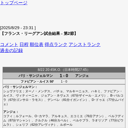
トップページ
[2025/8/29 - 23:31 ]
【フランス・リーグアン試合結果 - 第2節】
コメント
日程
順位表
得点ランク
アシストランク
過去の記録
8/22 20:45K.O.（日本時間27:45）
1 - 0
パリ・サンジェルマン
アンジェ
ファビアン・ルイス
50'
1 - 0
パリ・サンジェルマン
：
シュヴァリエ
；
ヌーノ・メンデス
、
パチョ
、
マルキーニョス
、
ハキミ
、
ファビアン・
ルイス
、
ヴィティーニャ
、
ジョアン・ネヴェス
（67分
ザイール・エメリ
）、
B･バルコ
ラ
（67分
ゴンサロ・ラモス
）、
デンベレ
（81分
イガンイン
）、
D･ドゥエ
（77分
ムバイ
ェ
）
アンジェ
：
コフィ
；
ルフォール
、
O･カマラ
、
アルキュス
、
エコミエ
（76分
アナン
）、
ベルフディ
ム
（87分
マシャン
）、
クルクル
（46分
カペル
）、
ベルケブラ
、
ラオリソア
（77分
ビウ
ムラ
）、
シェリフ
（62分
アレヴィナ
）、
ルポール