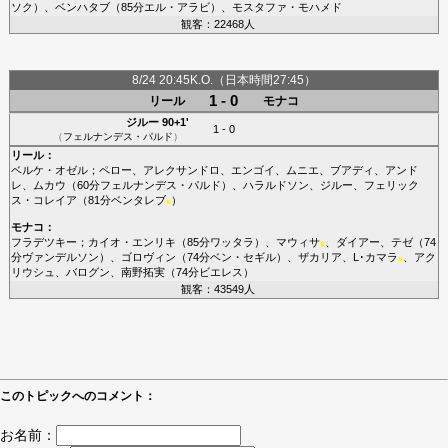
ソク
）、
ベンハタブ
（85分
エル・アラビ
）、
モスタファ・モハメド
観客：22468人
8/24 20:45K.O.（日本時間27:45）
1 - 0
リール
モナコ
ジルー
90+1'
1 - 0
（
フェルナンデス・パルド
）
リール
：
ベルケ・オゼル
；
ペロー
、
アレクサンドロ
、
エンゴイ
、
ムニエ
、
ブアディ
、
アンド
レ
、
ムカウ
（60分
フェルナンデス・パルド
）、
ハラルドソン
、
ジルー
、
フェリック
ス・コレイア
（81分
ベンタレブ
）
■
モナコ
：
フラデツキー
；
カイオ・エンリキ
（85分
ワッタラ
）、
マウィサ
、
ダイアー
、
テゼ
（74
■
分
ヴァンデルソン
）、
ゴロヴィン
（74分
ベン・セギル
）、
ザカリア
、
L･カマラ
、
アク
■
リウシュ
、
バログン
、
南野拓実
（74分
ビエレス
）
観客：43549人
このトピックへのコメント：
お名前：