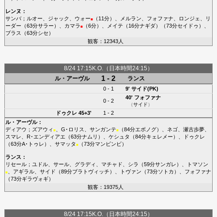
レンヌ
：
サンバ
；
ルオー
、
ジャック
、
ウォー
（11分）、
メルラン
、
フォファナ
、
ロンジェ
、
リ
■
ーダー
（63分
サラー
）、
カマラ
（6分）、
メイテ
（16分
ナギダ
）（73分
セイドゥ
）、
■
ブラス
（63分
シセ
）
観客：12343人
8/24 17:15K.O.（日本時間24:15）
1 - 2
ル・アーヴル
ランス
0 - 1
9'
サイド(PK)
40'
フォファナ
0 - 2
（
サイド
）
ドゥクレ
45+3'
1 - 2
ル・アーヴル
：
ディアウ
；
ズアウィ
、
G･ロリス
、
サンガンテ
（84分
エボノグ
）、
ネゴ
、
瀬古歩夢
、
■
■
スマレ
、
R･エンディアエ
（63分
ナムリ
）、
ケシュタ
（84分
キェレメー
）、
ドゥクレ
（63分
A･トゥレ
）、
サマッタ
（73分
マンビンビ
）
■
ランス
：
リセール
；
ユドル
、
サール
、
グラディ
、
マチャド
、
シラ
（59分
サンガレ
）、
トマソン
、
アギラル
、
サイド
（89分
ブラトヴィッチ
）、
トヴァン
（73分
ソトカ
）、
フォファナ
■
（73分
ギラヴォギ
）
観客：19375人
8/24 17:15K.O.（日本時間24:15）