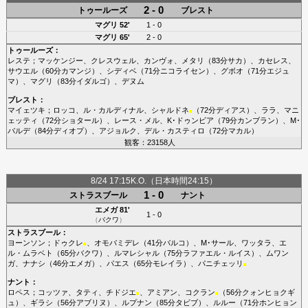
2 - 0
トゥールーズ
ブレスト
マグリ
52'
1 - 0
マグリ
65'
2 - 0
トゥールーズ
：
レステ
；
マッケンジー
、
クレスウェル
、
カンヴォ
、
メタリ
（83分
サカ
）、
カセレス
、
サウエル
（60分
カマンジ
）、
シディベ
（71分
ニコライセン
）、
グボオ
（71分
エジュ
マ
）、
マグリ
（83分
イダルゴ
）、
デヌム
ブレスト
：
マイェツキ
；
ロッコ
、
ル・カルディナル
、
シャルドネ
（72分
ディアス
）、
ララ
、
マニ
■
ェッティ
（72分
ショタール
）、
レース・メル
、
K･ドゥンビア
（79分
カンブラン
）、
M･
バルデ
（84分
ディオプ
）、
アジョルク
、
デル・カスティロ
（72分
マカル
）
観客：23158人
8/24 17:15K.O.（日本時間24:15）
1 - 0
ストラスブール
ナント
エメガ
81'
1 - 0
（
バクワ
）
ストラスブール
：
ヨーンソン
；
ドゥクレ
、
オモバミデレ
（41分
バルコ
）、
M･サール
、
ワッタラ
、
エ
■
ル・ムラベト
（65分
バクワ
）、
ルマレシャル
（75分
ラファエル・ルイス
）、
ムワン
ガ
、
ナナシ
（46分
エメガ
）、
パエス
（65分
モレイラ
）、
パニチェッリ
■
ナント
：
ロペス
；
コッツァ
、
タティ
、
チドジエ
、
アミアン
、
コクラン
（56分
クォンヒョクギ
■
■
ュ
）、
ギラシ
（56分
アブリヌ
）、
ルプナン
（85分
タビブ
）、
ルルー
（71分
ホンヒョン