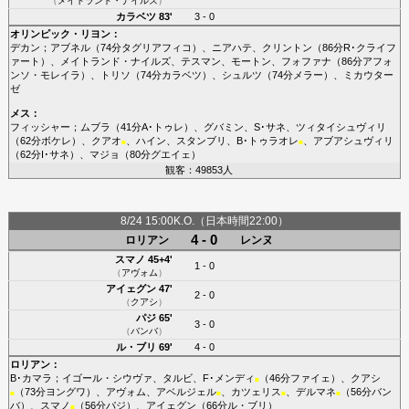
（
メイトランド・ナイルズ
）
カラベツ
83'
3 - 0
オリンピック・リヨン
：
デカン
；
アブネル
（74分
タグリアフィコ
）、
ニアハテ
、
クリントン
（86分
R･クライフ
ァート
）、
メイトランド・ナイルズ
、
テスマン
、
モートン
、
フォファナ
（86分
アフォ
ンソ・モレイラ
）、
トリソ
（74分
カラベツ
）、
シュルツ
（74分
メラー
）、
ミカウター
ゼ
メス
：
フィッシャー
；
ムブラ
（41分
A･トゥレ
）、
グバミン
、
S･サネ
、
ツィタイシュヴィリ
（62分
ボケレ
）、
クアオ
、
ハイン
、
スタンブリ
、
B･トゥラオレ
、
アブアシュヴィリ
■
■
（62分
I･サネ
）、
マジョ
（80分
グエイェ
）
観客：49853人
8/24 15:00K.O.（日本時間22:00）
4 - 0
ロリアン
レンヌ
スマノ
45+4'
1 - 0
（
アヴォム
）
アイェグン
47'
2 - 0
（
クアシ
）
パジ
65'
3 - 0
（
バンバ
）
ル・ブリ
69'
4 - 0
ロリアン
：
B･カマラ
；
イゴール・シウヴァ
、
タルビ
、
F･メンディ
（46分
ファイェ
）、
クアシ
■
（73分
ヨングワ
）、
アヴォム
、
アベルジェル
、
カツェリス
、
デルマネ
（56分
バン
■
■
■
■
バ
）、
スマノ
（56分
パジ
）、
アイェグン
（66分
ル・ブリ
）
■