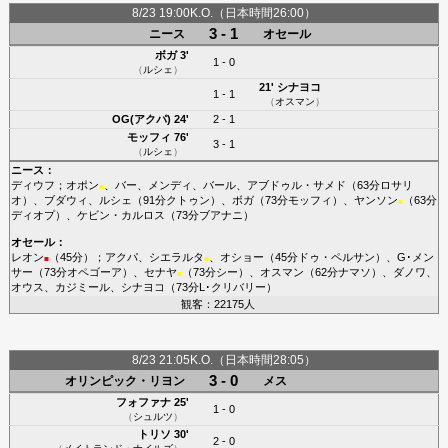
8/23 19:00K.O.（日本時間26:00）
3 - 1
ニース
オセール
ボガ
3'
1 - 0
（
ルシェ
）
21'
シナヨコ
1 - 1
（
オスマン
）
OG(アクパ)
24'
2 - 1
モッフィ
76'
3 - 1
（
ルシェ
）
ニース
：
ディウフ
；
オポン
、
バー
、
メンディ
、
バール
、
アブドゥル・サメド
（63分
ロサリ
■
オ
）、
ブダウィ
、
ルシェ
（91分
クトゥン
）、
ボガ
（73分
モッフィ
）、
ヤンソン
（63分
■
ディオプ
）、
ケビン・カルロス
（73分
ブアナニ
）
オセール
：
レオン
（45分）；
アクパ
、
シエラルタ
、
オショー
（45分
ドゥ・ペルサン
）、
G･メン
■
■
サー
（73分
オペゴーア
）、
セナヤ
（73分
シー
）、
オスマン
（62分
ナマソ
）、
ダノワ
、
■
オウス
、
カジミール
、
シナヨコ
（73分
L･クリバリー
）
観客：22175人
8/23 21:05K.O.（日本時間28:05）
3 - 0
オリンピック・リヨン
メス
フォファナ
25'
1 - 0
（
シュルツ
）
トリソ
30'
2 - 0