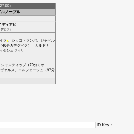
27:00）
グルノーブル
'
ディアビ
（
デロス
）
イラ
、
シッコ・ランバ
、
ジャベル
■
（46分
ガデグベク
）、
カルドナ
ィタシュヴィリ
、
シャンティップ
（70分
ミオ
･ヴァルス
、
エルフェージュ
（97分
ID Key：