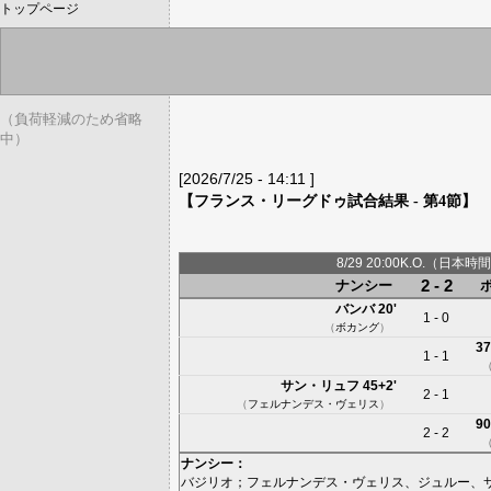
トップページ
（負荷軽減のため省略
中）
[2026/7/25 - 14:11 ]
【フランス・リーグドゥ試合結果 - 第4節】
8/29 20:00K.O.（日本時間
2 - 2
ナンシー
バンバ
20'
1 - 0
（
ボカング
）
37
1 - 1
サン・リュフ
45+2'
2 - 1
（
フェルナンデス・ヴェリス
）
90
2 - 2
ナンシー
：
バジリオ
；
フェルナンデス・ヴェリス
、
ジュルー
、