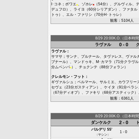
I･コネ
；
ボワエ
、
ゾホレ
（54分）、
グルヴィル
、
■
■
デュフロ
）、
ライヨ
（60分
シリアダン
）、
ファタル
トゥ
）、
エル・ファリシ
（70分
H･トゥレ
）
観客：5104人
8/29 20:00K.O.（日本時間
0 - 0
ラヴァル
ラヴァル
：
サマサ
；
サンナ
、
プルナール
、
タヴァレス
、
ヴァル
ブナール
）、
マンドゥキ
、
M･カマラ
（71分
クラヴル
分
ムペンバ
）、
チョクンテ
（88分
フォラン
）
■
クレルモン・フット
：
ギヴァルシュ
；
ペルマール
、
サルミエ
、
カウフリー
セヴェ
（23分
ガスティアン
）、
ケイタ
（91分
ベラシ
（67分
ディオプ
）、
ファキリ
（68分
アスティック
）
観客：6361人
8/29 20:00K.O.（日本時間
2 - 0
ダンケルク
バルデリ
55'
1 - 0
（
ヤシン
）