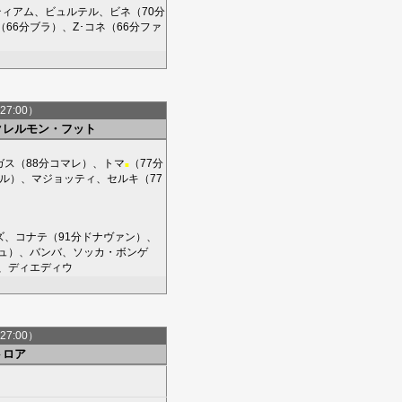
ティアム
、
ビュルテル
、
ビネ
（70分
（66分
ブラ
）、
Z･コネ
（66分
ファ
27:00）
クレルモン・フット
ガス
（88分
コマレ
）、
トマ
（77分
■
ル
）、
マジョッティ
、
セルキ
（77
ズ
、
コナテ
（91分
ドナヴァン
）、
ュ
）、
バンバ
、
ソッカ・ボンゲ
、
ディエディウ
27:00）
トロア