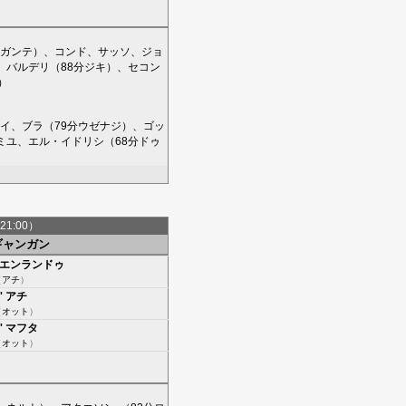
ガンテ
）、
コンド
、
サッソ
、
ジョ
、
バルデリ
（88分
ジキ
）、
セコン
）
イ
、
ブラ
（79分
ウゼナジ
）、
ゴッ
ミユ
、
エル・イドリシ
（68分
ドゥ
21:00）
ギャンガン
エンランドゥ
（
アチ
）
'
アチ
（
オット
）
'
マフタ
（
オット
）