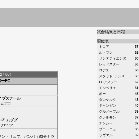
試合結果と日程
順位表
トロア
67
ル・マン
62
サンテティエンヌ
60
レッドスター
58
ロデス
58
27:00）
スタッド･ランス
56
ポーFC
FCアヌシー
52
モンペリエ
51
ポー
45
'
ブスナール
ダンケルク
43
（
ムブプ
）
ギャンガン
40
グルノーブル
39
クレルモン
37
+2'
ムブプ
ナンシー
37
（
グロソア
）
ブローニュ
36
ラヴァル
32
サン・リュフ
、
バンバ
（83分
ナウ