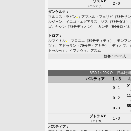
ゾス
63'
2 - 0
（
バルデリ
）
ダンケルク
：
マルコス・ラビン
；
アブネル・フェリピ
（78分
サン
■
ルジャン
、
イニゴ・エグアラス
、
ゾス
（77分
ダオ
）
ゴ
、
ヤシン
（78分
ディオン
）、
カンテ
（64分
ロビネ
トロア
：
ルマイトル
；
マロニエ
（89分
ティティ
）、
モンフレ
■
ツィ
、
アドゥラン
（79分
ディアキテ
）、
ディオプ
、
トゥルべ
）、
イフナウィ
、
アスム
観客：3936人
8/30 14:00K.O.（日本時間
1 - 3
バスティア
5'
0 - 1
11
0 - 2
55
0 - 3
ブトラ
63'
1 - 3
（
エトガ
）
バスティア
：