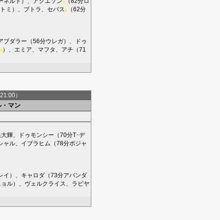
ーネルト
）、
アクエソン
（82分
ロ
■
トミ
）、
ブトラ
、
セバス
（62分
■
アブダラー
（56分
ウレガ
）、
ドゥ
）、
エミア
、
マフタ
、
アチ
（71
■
21:00）
ル・マン
根大輝
、
ドゥモンシー
（70分
T･デ
シャル
、
イブラヒム
（78分
ボジャ
レイ
）、
キャロダ
（73分
アバンダ
ニョル
）、
ヴェルクライス
、
ラビヤ