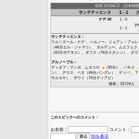
8/30 20:00K.O.（日本時間
1 - 1
サンテティエンヌ
ナデ
36'
1 - 0
77
1 - 1
サンテティエンヌ
：
ラルソヌール
；
ナデ
、
ベルノー
、
ジョアン・フェレ
■
（46分
エル・ジャマリ
）、
タルデュー
、
ムエフェク
（82分
ボアキエ
）、
ダフス
（76分
スタシン
）、
ダヴ
グルノーブル
：
ディオプ
；
マンボ
、
ムヨコロ
（95分）、
パキス
■
■
■
■
ン
）、
デロス
、
ベネ
（46分
バングレ
）、
ディバ
、
T
■
サルカヤ
）、
ザウイ
（70分
ディアビ
）
観客：35729人
このトピックへのコメント：
お名前：
コメント：
IDを表示