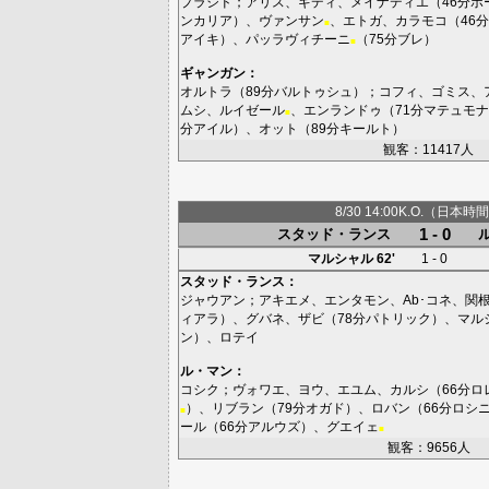
プラシド
；
アリス
、
ギディ
、
メイナディエ
（46分
ボ
ンカリア
）、
ヴァンサン
、
エトガ
、
カラモコ
（46分
■
アイキ
）、
パッラヴィチーニ
（75分
ブレ
）
■
ギャンガン
：
オルトラ
（89分
バルトゥシュ
）；
コフィ
、
ゴミス
、
ムシ
、
ルイゼール
、
エンランドゥ
（71分
マテュモナ
■
分
アイル
）、
オット
（89分
キールト
）
観客：11417人
8/30 14:00K.O.（日本時間
1 - 0
スタッド・ランス
マルシャル
62'
1 - 0
スタッド・ランス
：
ジャウアン
；
アキエメ
、
エンタモン
、
Ab･コネ
、
関
ィアラ
）、
グバネ
、
ザビ
（78分
パトリック
）、
マル
ン
）、
ロテイ
ル・マン
：
コシク
；
ヴォワエ
、
ヨウ
、
エユム
、
カルシ
（66分
ロ
）、
リブラン
（79分
オガド
）、
ロバン
（66分
ロシ
■
ール
（66分
アルウズ
）、
グエイェ
■
観客：9656人