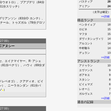
バスティア
28
分
ウオトロ
）、
ブアブデリ
（84分
61分
スリッチ
）
アミアン
24
（太字は確定）
>>詳細
ブリアンソン
（83分
O･カンテ
）、
得点ランク
ナール
、
トゥズガル
（78分
グロソ
ベンタイェブ
18
ロビネ
15
マフタ
15
ダヴィタシュヴィリ
14
27:00）
アルコント
14
FCアヌシー
中村敬斗
14
デュラン
13
>>詳細
セ
、
エイクマイヤー
、
R･アシェ
アシストランク
（81分
ベナリ
）、
ハウィ
（69分
ダ
アドゥラン
10
エヴァンス
9
ボアキエ
9
スタシン
8
ドレベオゴ
）、
クアディオ
、
ビイ
ビイェマズ
8
ン
）、
ニーラカンダン
（61分
パ
レオーニ
7
ノ
）
■
ガルヴェス
7
>>詳細
過去の記録
27:00）