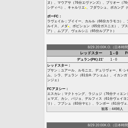
ヌ
）、
マウアサ
（76分
エヴァンズ
）、
ブリオー
（76
シディベ
）、
キャルリエ
、
フダウシュ
、
ボカング
（
■
ポーFC
：
ラヴェイル
；
プイイー
、
カルル
（66分
カラモコ
）、
ルイス
、
メダ
、
ボビション
（65分
ガスニエ
）、
ブス
■
ア
）、
ムブプ
、
ヴェルシニ
（65分
ルブアト
）
8/29 20:00K.O.（日本時間
1 - 0
レッドスター
デュラン(PK)
21'
1 - 0
レッドスター
：
プサン
；
ユアール
、
ルモニエ
、
デュリヴォー
、
K･シ
ム
、
シラ
、
デュラン
（81分
A･アシェム
）、
イカンガ
ンジェ
）
FCアヌシー
：
エスカレ
；
マクトゥング
、
ラジュジ
（76分
ティエン
ェマズ
、
カシ
、
パジョ
、
デルフィス
（61分
ヴェイヨ
リ
）、
フブシュ
（83分
ヤヒ
）、
ランボー
（61分
ヴェ
観客：4498人
8/29 20:00K.O.（日本時間