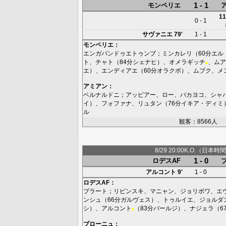
1 - 1
モンペリエ
11
0 - 1
サヴァニエ
79'
1 - 1
モンペリエ
：
エンガパンドゥエトゥンブ
；
ミンカレリ
（60分
エル
ト
、
チャト
（84分
シェナヒ
）、
オメラギッチ
、
ムア
■
エ
）、
エンディアエ
（60分
オラクポ
）、
ムブク
、
メ
アミアン
：
ベルナルドニ
；
アッピアー
、
ロー
、
バカヨコ
、
シャ
イ
）、
フォファナ
、
リュタン
（76分
イキア・ディミ
ル
観客：8566人
8/29 20:00K.O.（日本時間
1 - 0
ロデスAF
アルコント
9'
1 - 0
ロデスAF
：
ブラート
；
リピンスキ
、
マニャン
、
ジョリボワ
、
エ
ンシュ
（66分
ガルヴェス
）、
トゥルイエ
、
ジョルダ
シ
）、
アルコント
（83分
バールジ
）、
ナジェラ
（6
■
ブローニュ
：