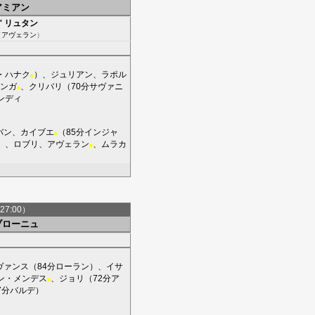
アミアン
'
リュタン
（
アヴェラン
）
・ハナク
）、
ジュリアン
、
ラポル
■
ンガ
、
クリバリ
（70分
サヴァニ
■
ンディ
バン
、
カイブエ
（85分
インジャ
■
）、
ロブリ
、
アヴェラン
、
ムラカ
■
27:00）
ブローニュ
ヴァンス
（84分
ローラン
）、
イサ
ン・メンデス
、
ジョリ
（72分
ア
■
7分
バルデ
）