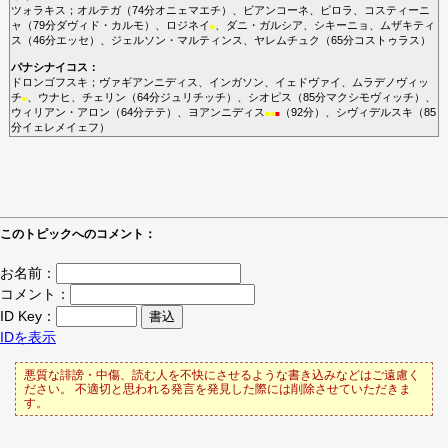
ツォラキス
；
オルテガ
（74分
オニェマエチ
）、
ビアンコーネ
、
ピロラ
、
コスティーニ
ャ
（79分
ダヴィド・カルモ
）、
ロジネイ
、
ダニ・ガルシア
、
シキーニョ
、
ムザキティ
■
ス
（46分
エッセ
）、
ジェルソン・マルティンス
、
ヤレムチュク
（65分
コストゥラス
）
パナシナイコス
：
ドロンゴフスキ
；
ヴァギアンニディス
、
インガソン
、
イェドヴァイ
、
ムラデノヴィッ
チ
、
ウナヒ
、
チェリン
（64分
ジュリチッチ
）、
シオピス
（85分
マクシモヴィッチ
）、
■
ウィリアン・アロン
（64分
テテ
）、
ヨアンニディス
（92分）、
シヴィデルスキ
（85
■
■
■
分
イェレメイェフ
）
このトピックへのコメント：
お名前：
コメント：
ID Key：
IDを表示
悪質な誹謗・中傷、読む人を不快にさせるような書き込みなどはご遠慮く
ださい。 不適切と思われる発言を発見した際には削除させていただきま
す。