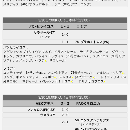
メリディス
（46分
オジュボルト
）、
ジニ
（88分
アブ・ハンナ
）
3/30 17:00K.O.（日本時間23:00）
1 - 1
パンセライコス
ラミア
サラサール
67'
1 - 0
（
ヘフテ
）
1 - 1
78'
ヴラホミトロス(PK)
パンセライコス
：
グゲシャシュヴィリ
；
ヴォウネイ
、
ベリストレーム
、
デリギアンニディス
、
ダヴィッ
ドソン
、
ガブリエウ
、
ハツィストラヴォス
（73分
ガルバン
）、
スタイコス
（90分
リア
ソス
）、
オメオンガ
、
ヘフテ
、
サラサール
■
ラミア
：
コスティッチ
；
S･サンチェス
、
ハンタキアス
（73分
チャべス
）、
カルレス・ソリア
、
■
リング
、
ギアンヌツォス
、
ツィボラ
、
スルリス
（37分
ラーケ
）、
ドイランリス
（54
■
■
■
分
サコル
）、
マジャール
（73分
ヴラホミトロス
）、
アサナサコプロス
■
■
3/30 19:00K.O.（日本時間25:00）
2 - 3
AEKアテネ
PAOKサロニカ
マンタロス(PK)
22'
1 - 0
ラメラ
47'
2 - 0
58'
コンスタンテリアス
2 - 1
（
ミハイリディス
）
66'
A･ジヴコヴィッチ