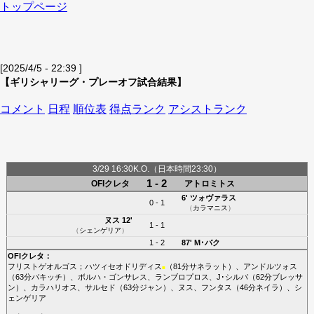
トップページ
[2025/4/5 - 22:39 ]
【ギリシャリーグ・プレーオフ試合結果】
コメント
日程
順位表
得点ランク
アシストランク
3/29 16:30K.O.（日本時間23:30）
1 - 2
OFIクレタ
アトロミトス
6'
ツォヴァラス
0 - 1
（
カラマニス
）
ヌス
12'
1 - 1
（
シェンゲリア
）
1 - 2
87'
M･バク
OFIクレタ
：
フリストゲオルゴス
；
ハツィセオドリディス
（81分
サネラット
）、
アンドルツォス
■
（63分
バキッチ
）、
ボルハ・ゴンサレス
、
ランブロプロス
、
J･シルバ
（62分
ブレッサ
ン
）、
カラハリオス
、
サルセド
（63分
ジャン
）、
ヌス
、
フンタス
（46分
ネイラ
）、
シ
ェンゲリア