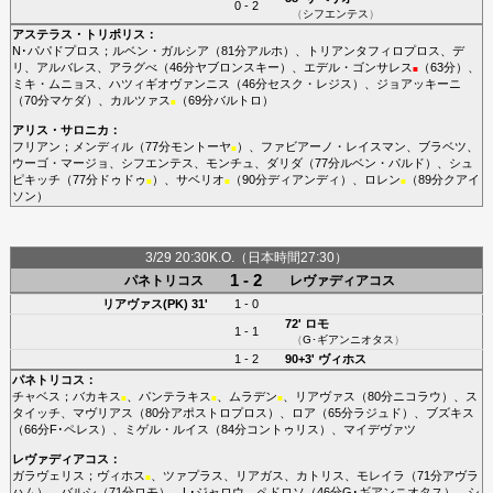
0 - 2
（
シフエンテス
）
アステラス・トリポリス
：
N･パパドプロス
；
ルベン・ガルシア
（81分
アルホ
）、
トリアンタフィロプロス
、
デ
リ
、
アルバレス
、
アラグべ
（46分
ヤブロンスキー
）、
エデル・ゴンサレス
（63分）、
■
ミキ・ムニョス
、
ハツィギオヴァンニス
（46分
セスク・レジス
）、
ジョアッキーニ
（70分
マケダ
）、
カルツァス
（69分
バルトロ
）
■
アリス・サロニカ
：
フリアン
；
メンディル
（77分
モントーヤ
）、
ファビアーノ・レイスマン
、
ブラベツ
、
■
ウーゴ・マージョ
、
シフエンテス
、
モンチュ
、
ダリダ
（77分
ルベン・パルド
）、
シュ
ピキッチ
（77分
ドゥドゥ
）、
サベリオ
（90分
ディアンディ
）、
ロレン
（89分
クアイ
■
■
■
ソン
）
3/29 20:30K.O.（日本時間27:30）
1 - 2
パネトリコス
レヴァディアコス
リアヴァス(PK)
31'
1 - 0
72'
ロモ
1 - 1
（
G･ギアンニオタス
）
1 - 2
90+3'
ヴィホス
パネトリコス
：
チャベス
；
バカキス
、
パンテラキス
、
ムラデン
、
リアヴァス
（80分
ニコラウ
）、
ス
■
■
■
タイッチ
、
マヴリアス
（80分
アポストロプロス
）、
ロア
（65分
ラジュド
）、
ブズキス
（66分
F･ペレス
）、
ミゲル・ルイス
（84分
コントゥリス
）、
マイデヴァツ
レヴァディアコス
：
ガラヴェリス
；
ヴィホス
、
ツァプラス
、
リアガス
、
カトリス
、
モレイラ
（71分
アヴラ
■
ハム
）、
バルシ
（71分
ロモ
）、
L･ジャロウ
、
ペドロソ
（46分
G･ギアンニオタス
）、
シ