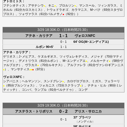
アトロミトス
：
フテシオティス
；
アサナシウ
、
キニ
、
ブロルソン
、
マンスール
、
ツィンガラス
、
ミ
■
■
■
ホルル
（61分
カロスカミス
）、
I･ウェドラオゴ
、
カラマニス
、
M･バク
（93分
スタヴロ
プロス
）、
ツォヴァラス
（61分
パルメサノ
（92分））
■
3/29 18:30K.O.（日本時間25:30）
1 - 1
アテネ・カリテア
ヴォロスNFC
0 - 1
64'
OG(M･エンディアエ)
ルボン
90+5'
1 - 1
アテネ・カリテア
：
ゲリオス
；
J･メヒアス
、
ケヌルギオス
、
ツィヴェレキディス
、
メジャド
（70分
マティ
ージャ
）、
デメトリウス
（81分
ルボン
）、
M･エンディアエ
、
メルカーティ
（58分
ヴ
■
■
ァルブエナ
）、
ヴラカス
（70分
ルキナス
）、
アルファレラ
（81分
ヴァシロギアンニス
■
）、
マンサティス
（97分）
■
■
■
■
ヴォロスNFC
：
シアバニス
；
ヘルマンソン
、
スンドグレン
、
カロゲロプロス
、
ミガス
、
フェラーリ
■
（85分
プルンツォス
）、
ツォカニス
（72分
スクラッブ
）、
ナチョ・ヒル
（90分
ミレ
■
■
ティッチ
）、
コンバ
、
ランプル
（91分
ベルナドゥ
）、
コンデ
3/29 19:30K.O.（日本時間26:30）
0 - 2
アステラス・トリポリス
アリス・サロニカ
37'
ブラベツ
0 - 1
（
メンディル
）
58'
サベリオ