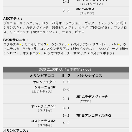
2 - 2
（
ミハイリディス
）
85'
ペルカス
2 - 3
（
チャロフ
）
AEKアテネ
：
ブリニョーリ
；
ムクディ
、
ロタ
（71分
オドゥバジョ
）、
ヴィダ
、
イェンソン
（70分
D･
シマンスキ
）、
ガチノヴィッチ
（82分
ピリオス
）、
ピネダ
（79分
コイタ
）、
マンタロ
ス
、
リュビチッチ
（78分
エリアソン
）、
ラメラ
、
ピエロ
PAOKサロニカ
：
コタルスキ
；
ミハイリディス
、
ケンジオラ
（73分
ホアン・サストレ
）、
ババ
、
ヴ
■
■
■
■
ィエテスカ
、
M･カマラ
、
コンスタンテリアス
（84分
ペルカス
）、
シュヴァープ
（59分
チャロフ
）、
オズドエフ
、
A･ジヴコヴィッチ
、
サマッタ
（59分
デスポドフ
）
■
3/30 21:00K.O.（日本時間27:00）
4 - 2
オリンピアコス
パナシナイコス
ヤレムチュク
1'
1 - 0
シキーニョ
16'
2 - 0
（
ムザキティス
）
25'
ムラデノヴィッチ
2 - 1
（
ウナヒ
）
ヤレムチュク
51'
3 - 1
（
ロジネイ
）
3 - 2
75'
ヨアンニディス(PK)
コストゥラス
82'
4 - 2
（
ロジネイ
）
オリンピアコス
：