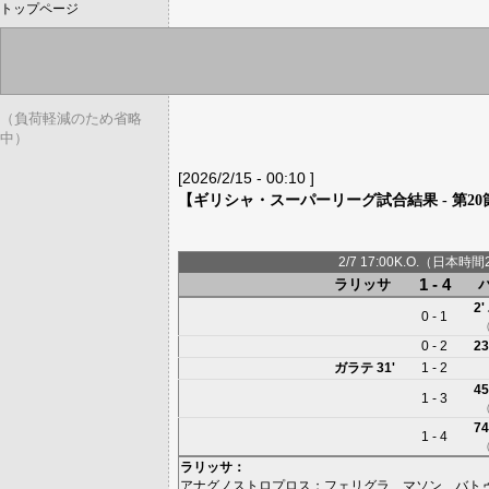
トップページ
（負荷軽減のため省略
中）
[2026/2/15 - 00:10 ]
【ギリシャ・スーパーリーグ試合結果 - 第20
2/7 17:00K.O.（日本時間
1 - 4
ラリッサ
2'
0 - 1
0 - 2
23
ガラテ
31'
1 - 2
45
1 - 3
74
1 - 4
ラリッサ
：
アナグノストロプロス
；
フェリグラ
、
マソン
、
バト