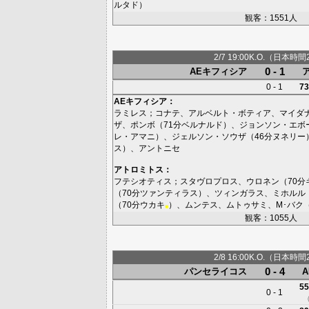
ルタド
）
観客：1551人
2/7 19:00K.O.（日本時間
0 - 1
AEキフィシア
0 - 1
73
AEキフィシア
：
ラミレス
；
コナテ
、
アルベルト・ボティア
、
マイダ
ザ
、
ポンボ
（71分
ベルナルド
）、
ジョンソン・エボ
レ・アマニ
）、
ジェルソン・ソウザ
（46分
ヌネリー
ス
）、
アントニセ
アトロミトス
：
フテシオティス
；
スタヴロプロス
、
ウロネン
（70分
（70分
ツァンティラス
）、
ツィンガラス
、
ミホルル
（70分
ウカキ
）、
ムンテス
、
ムトゥサミ
、
M･バク
■
観客：1055人
2/8 16:00K.O.（日本時間
0 - 4
パンセライコス
55
0 - 1