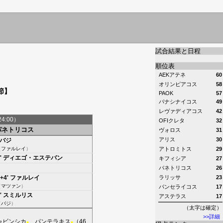
試合結果と日程
順位表
AEKアテネ
60
オリンピアコス
58
節】
PAOK
57
パナシナイコス
49
レヴァディアコス
42
24:00）
OFIクレタ
32
パネトリコス
ヴォロス
31
アリス
30
バジ
（
ファルレイ
）
アトロミトス
29
'
ディエゴ・エステバン
キフィシア
27
パネトリコス
26
+4'
ファルレイ
ラリッサ
23
（
マツァン
）
パンセライコス
17
'
スミルリス
アステラス
17
（
バジ
）
（太字は確定）
>>詳細
ゥビンシカ
、
パンテラキス
（46
■
■