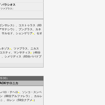
'
パラシオス
（
ツァプラス
）
ゴンサレス
）、
コストゥラス
（83
アサナシウ
）、
プングラス
、
カネ
、
サルセド
、
シェンゲリア
、
セオ
■
ルネゾス
、
ツァプラス
、
ニカス
■
コスティ
、
マンサティス
（46分
■
）、
シメリディス
（83分
パパドプ
26:00）
PAOKサロニカ
ルバロ・テヘロ
、
ソンコ・スンベ
■
セン
（88分
アルファレラ
）、
カルレ
ス
）、
ロレン
（59分
クアメ
）
■