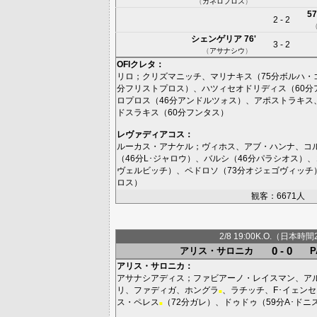
（
カネロプロス
）
57
2 - 2
シェンゲリア
76'
3 - 2
（
アサナシウ
）
OFIクレタ
：
リロ
；
クリズマニッチ
、
マリナキス
（75分
ボルハ・
分
フリストプロス
）、
ハツィセオドリディス
（60分
ロプロス
（46分
アンドルツォス
）、
アポストラキス
ドスラキス
（60分
フンタス
）
レヴァディアコス
：
ルーカス・アナケル
；
ヴィホス
、
アブ・ハンナ
、
コ
（46分
L･ジャロウ
）、
バルシ
（46分
パラシオス
）、
ヴェルビッチ
）、
ペドロソ
（73分
オジェゴヴィッチ
ロス
）
観客：6671人
2/8 19:00K.O.（日本時間
0 - 0
アリス・サロニカ
アリス・サロニカ
：
アサナシアディス
；
ファビアーノ・レイスマン
、
ア
リ
、
ファディガ
、
ホングラ
、
ラチッチ
、
F･イェン
■
ス・ペレス
（72分
ガレ
）、
ドゥドゥ
（59分
A･ドニ
■