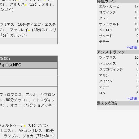
得点ランク
ス
）、
スルリス
（12分
ナオル
）、
■
エル・カービ
17
エンゴイ
）
ヨヴィッチ
16
タレミ
10
オジュボルト
10
ヴリアス
（16分
ディエゴ・エステ
グ
）、
ファルレイ
（46分
スミルリ
ペドロソ
10
■
81分
J･ガルシア
）
サルセド
9
テテー
8
>>詳細
アシストランク
ツァプラス
10
25:00）
パラシオス
8
ヴォロスNFC
ジヴコヴィッチ
8
マリン
6
タイソン
6
テテー
6
ロタ
5
フィロプロス
、
アルホ
、
ヤブロン
>>詳細
ス
（80分
チッコ
）、
ミトロヴィッ
過去の記録
ス
）、
オコー
（72分
ジョアッキー
フォルトゥーナ
（61分
アバン
■
カニス
）、
M･ゴンサレス
（61分
、
ランプル
、
ジョカ
（77分
Ja･ウ