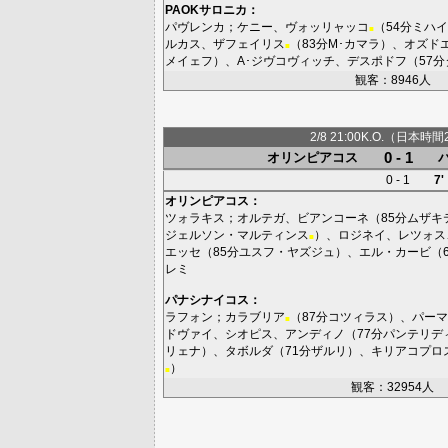
PAOKサロニカ
：
パヴレンカ
；
ケニー
、
ヴォッリャッコ
（54分
ミハイ
■
ルカス
、
ザフェイリス
（83分
M･カマラ
）、
オズド
■
メイェフ
）、
A･ジヴコヴィッチ
、
デスポドフ
（57分
観客：8946人
2/8 21:00K.O.（日本時間
0 - 1
オリンピアコス
0 - 1
7'
オリンピアコス
：
ツォラキス
；
オルテガ
、
ビアンコーネ
（85分
ムザキ
ジェルソン・マルティンス
）、
ロジネイ
、
レツォス
■
エッセ
（85分
ユスフ・ヤズジュ
）、
エル・カービ
（
レミ
パナシナイコス
：
ラフォン
；
カラブリア
（87分
コツィラス
）、
パーマ
■
ドヴァイ
、
シオピス
、
アンディノ
（77分
パンテリデ
リェナ
）、
タボルダ
（71分
ザルリ
）、
キリアコプロ
）
■
観客：32954人