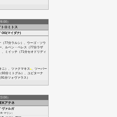
26:00）
アトロミトス
'
OG(マイダナ)
ナ
（77分
ラルシ
）、
ウーゴ・ソウ
ー
、
ルベン・ペレス
（77分
ラザ
）、
ミイッチ
（71分
セオドリディ
キニ
）、
ツァクマキス
、
ツーバー
■
（93分
ミトグル
）、
ユビターナ
（91分
ツォヴァラス
）
23:00）
AEKアテネ
'
ヴァルガ
（
R･マリン
）