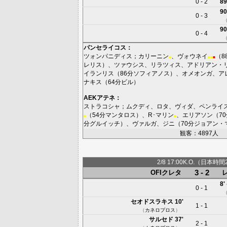
0 - 2
89
90
0 - 3
90
0 - 4
パンセライコス
：
ツォンパニディス
；
カリーニン
、
ヴォウネイ
（8
■
■
■
■
レリス
）、
ツァウシス
、
リラツィス
、
アドリアン・
イランリス
（86分
ソフィアノス
）、
オメオンガ
、
ア
ナキス
（64分
ビル
）
AEKアテネ
：
ストラコシャ
；
ムクディ
、
ロタ
、
ヴィダ
、
ペンライ
（54分
マンタロス
）、
R･マリン
、
エリアソン
（7
■
■
分
グルイッチ
）、
ヴァルガ
、
ジニ
（70分
ジョアン・
観客：4897人
2/8 17:00K.O.（日本時間
3 - 2
OFIクレタ
8'
0 - 1
セオドスラキス
10'
1 - 1
（
カネロプロス
）
サルセド
37'
2 - 1