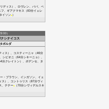
リディス
）、
ロヴレン
、
ババ
、
ペ
エフ
、
ギアクマキス
（83分
イェレ
タイソン
）
■
28:00）
パナシナイコス
タボルダ
ティス
）、
コスティーニャ
（46分
、
シピオニ
（64分
シキーニョ
）、
64分
クレイトン
）、
ポデンセ
、
タ
ー・ブラウン
、
インガソン
、
イェ
ィス
）、
コントゥリス
（87分
ヴィ
ス
、
テテー
（70分
シヴィデルスキ
■