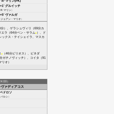
'
R･マリン(PK)
+1'
グルイッチ
（
R･マリン
）
+5'
ヴァルガ
（
ジョアン・マリオ
）
8分）、
ゲラシュヴィリ
（69分
カ
リエラ
（64分
ベン・サラム
）、
ド
■
レックス・テイシェイラ
、
マスカ
ス
（46分
ピリオス
）、
ピネダ
■
0分
ガチノヴィッチ
）、
コイタ
（91
マリオ
）
24:00）
レヴァディアコス
ペドロソ
（
バルシ
）