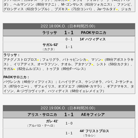
■
ダ
）、
ヘルマンソン
（80分
マクニ
）、
M･ゴンサレス
（61分
ツォカニス
）、
ファンピ
、
グロシディス
（61分
ランプル
）、
ブズキス
（71分
コンバ
）、
Ja･ウルタド
、
ジョカ
■
■
2/22 18:00K.O.（日本時間25:00）
1 - 1
ラリッサ
PAOKサロニカ
0 - 1
14'
ハツィディス
サガル
62'
1 - 1
（
カクタ
）
ラリッサ
：
アナグノストロプロス
；
フェリグラ
、
バトゥビンシカ
、
マソン
（89分
アポストラキ
■
■
■
ス
）、
イリアディス
、
オーラフソン
、
ナオル
、
アタナソフ
、
シスト
（59分
カクタ
）、
■
サガル
（82分
ムルゴス
）、
トゥプタ
（89分
F･ペレス
）
■
PAOKサロニカ
：
パヴレンカ
（46分
ツィフツィス
）；
ミハイリディス
、
ケンジオラ
、
ババ
、
J･サンチェ
ス
（87分
ケニー
）、
ザフェイリス
、
オズドエフ
（68分
M･カマラ
）、
ギアクマキス
、
タ
イソン
、
A･ジヴコヴィッチ
、
ハツィディス
（68分
イェレメイェフ
）
2/22 19:00K.O.（日本時間26:00）
1 - 1
アリス・サロニカ
AEキフィシア
ガレ
41'
1 - 0
（
アルバロ・テヘロ
）
44'
フリストプロス
1 - 1
（
ラルシ
）