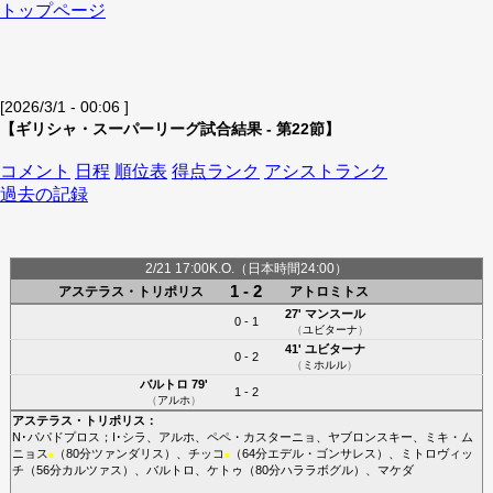
トップページ
[2026/3/1 - 00:06 ]
【ギリシャ・スーパーリーグ試合結果 - 第22節】
コメント
日程
順位表
得点ランク
アシストランク
過去の記録
2/21 17:00K.O.（日本時間24:00）
1 - 2
アステラス・トリポリス
アトロミトス
27'
マンスール
0 - 1
（
ユビターナ
）
41'
ユビターナ
0 - 2
（
ミホルル
）
バルトロ
79'
1 - 2
（
アルホ
）
アステラス・トリポリス
：
N･パパドプロス
；
I･シラ
、
アルホ
、
ペペ・カスターニョ
、
ヤブロンスキー
、
ミキ・ム
ニョス
（80分
ツァンダリス
）、
チッコ
（64分
エデル・ゴンサレス
）、
ミトロヴィッ
■
■
チ
（56分
カルツァス
）、
バルトロ
、
ケトゥ
（80分
ハララボグル
）、
マケダ