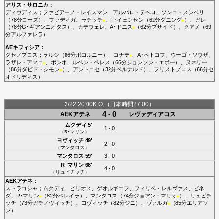
アリス・サロニカ
：
ディウディス
；
ファビアーノ・レイスマン
、
アルバロ・テヘロ
、
ソンコ・スンベリ
（78分
ローズ
）、
ファディガ
、
ラチッチ
、
F･イェンセン
（62分
グニング
）、
ガレ
■
■
（78分
G･ギアンニオタス
）、
カデウェレ
、
A･ドニス
（62分
ブサイド
）、
クアメ
（69
■
分
アルファレラ
）
AEキフィシア
：
クセノプロス
；
ラルシ
（86分
ポコルニー
）、
コナテ
、
A･ペトコフ
、
ウーゴ・ソウザ
、
■
ラザレ・アマニ
、
ポンボ
、
ルベン・ペレス
（66分
ジョンソン・エボー
）、
ヌネリー
■
（86分
ダビド・シモン
）、
アントニセ
（32分
ベルナルド
）、
フリストプロス
（66分
セ
■
オドリディス
）
2/22 20:00K.O.（日本時間27:00）
4 - 0
AEKアテネ
レヴァディアコス
ムクディ
5'
1 - 0
（
R･マリン
）
ヨヴィッチ
49'
2 - 0
（
マンタロス
）
マンタロス
59'
3 - 0
R･マリン
68'
4 - 0
（
リュビチッチ
）
AEKアテネ
：
ストラコシャ
；
ムクディ
、
ピリオス
、
ゲオルギエフ
、
フィリペ・レルヴァス
、
ピネ
ダ
、
R･マリン
（82分
ペレイラ
）、
マンタロス
（74分
ジョアン・マリオ
）、
リュビチ
■
■
ッチ
（73分
ガチノヴィッチ
）、
ヨヴィッチ
（82分
ジニ
）、
ヴァルガ
（85分
エリアソ
■
ン
）