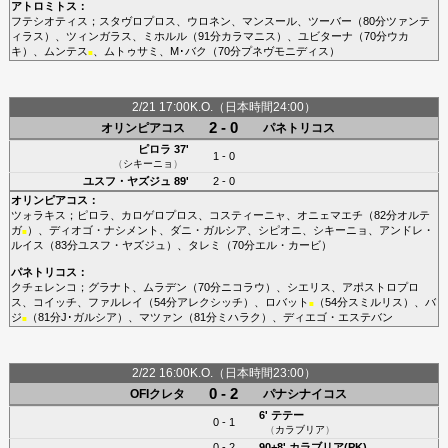
アトロミトス
：
フテシオティス
；
スタヴロプロス
、
ウロネン
、
マンスール
、
ツーバー
（80分
ツァンテ
ィラス
）、
ツィンガラス
、
ミホルル
（91分
カラマニス
）、
ユビターナ
（70分
ウカ
キ
）、
ムンテス
、
ムトゥサミ
、
M･バク
（70分
プネヴモニディス
）
■
2/21 17:00K.O.（日本時間24:00）
2 - 0
オリンピアコス
パネトリコス
ピロラ
37'
1 - 0
（
シキーニョ
）
ユスフ・ヤズジュ
89'
2 - 0
オリンピアコス
：
ツォラキス
；
ピロラ
、
カロゲロプロス
、
コスティーニャ
、
オニェマエチ
（82分
オルテ
ガ
）、
ディオゴ・ナシメント
、
ダニ・ガルシア
、
シピオニ
、
シキーニョ
、
アンドレ・
■
ルイス
（83分
ユスフ・ヤズジュ
）、
タレミ
（70分
エル・カービ
）
パネトリコス
：
クチェレンコ
；
グラナト
、
ムラデン
（70分
ニコラウ
）、
シエリス
、
アポストロプロ
ス
、
コイッチ
、
ファルレイ
（54分
アレクシッチ
）、
ロバット
（54分
スミルリス
）、
バ
■
ジ
（81分
J･ガルシア
）、
マツァン
（81分
ミハラク
）、
ディエゴ・エステバン
■
2/22 16:00K.O.（日本時間23:00）
0 - 2
OFIクレタ
パナシナイコス
6'
テテー
0 - 1
（
カラブリア
）
0 - 2
90+8'
カラブリア(PK)