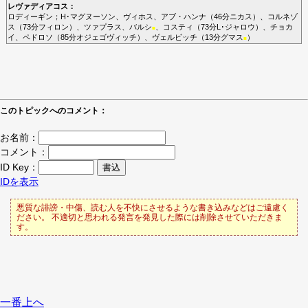
レヴァディアコス
：
ロディーギン
；
H･マグヌーソン
、
ヴィホス
、
アブ・ハンナ
（46分
ニカス
）、
コルネゾ
ス
（73分
フィロン
）、
ツァプラス
、
バルシ
、
コスティ
（73分
L･ジャロウ
）、
チョカ
■
イ
、
ペドロソ
（85分
オジェゴヴィッチ
）、
ヴェルビッチ
（13分
グマス
）
■
このトピックへのコメント：
お名前：
コメント：
ID Key：
IDを表示
悪質な誹謗・中傷、読む人を不快にさせるような書き込みなどはご遠慮く
ださい。 不適切と思われる発言を発見した際には削除させていただきま
す。
一番上へ