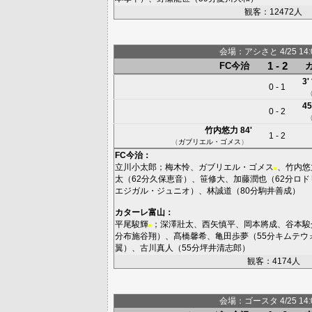
観客：12472人
会場：アシさと 4/25 14:0
1 - 2
FC今治
3'
0 - 1
45
0 - 2
竹内悠力
84'
1 - 2
（
ガブリエル・ゴメス
）
FC今治
：
立川小太郎
；
梅木怜
、
ガブリエル・ゴメス
、
竹内悠
■
太
（62分
久保恵音
）、
笹修大
、
加藤潤也
（62分
ロド
エジガル・ジュニオ
）、
林誠道
（80分
駒井善成
）
カターレ富山
：
平尾駿輝
；
深澤壯太
、
西矢慎平
、
岡本將成
、
谷本駿
■
分
布施谷翔
）、
髙橋馨希
、
亀田歩夢
（55分
キムテウ
翼
）、
古川真人
（55分
坪井清志郎
）
観客：4174人
会場：ゴースタ 4/25 14:0