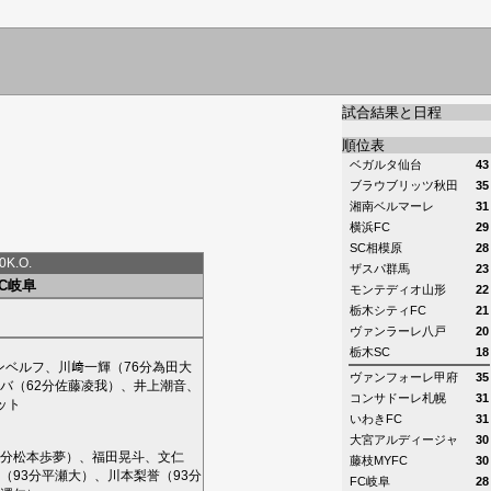
試合結果と日程
順位表
ベガルタ仙台
43
ブラウブリッツ秋田
35
湘南ベルマーレ
31
横浜FC
29
SC相模原
28
K.O.
ザスパ群馬
23
FC岐阜
モンテディオ山形
22
栃木シティFC
21
ヴァンラーレ八戸
20
栃木SC
18
ンベルフ
、
川﨑一輝
（76分
為田大
ヴァンフォーレ甲府
35
バ
（62分
佐藤凌我
）、
井上潮音
、
コンサドーレ札幌
31
ット
いわきFC
31
大宮アルディージャ
30
6分
松本歩夢
）、
福田晃斗
、
文仁
藤枝MYFC
30
（93分
平瀬大
）、
川本梨誉
（93分
FC岐阜
28