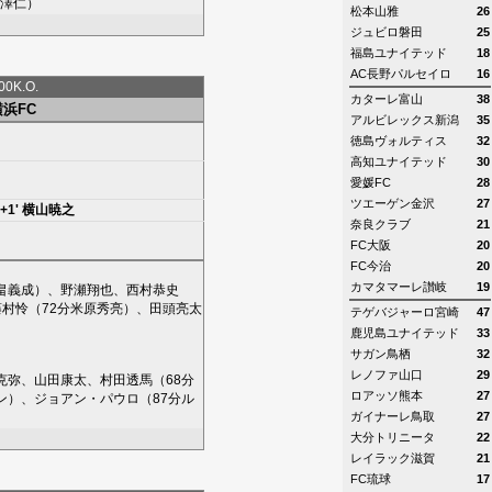
澤仁
）
松本山雅
26
ジュビロ磐田
25
福島ユナイテッド
18
AC長野パルセイロ
16
0K.O.
カターレ富山
38
横浜FC
アルビレックス新潟
35
徳島ヴォルティス
32
高知ユナイテッド
30
愛媛FC
28
ツエーゲン金沢
27
+1'
横山暁之
奈良クラブ
21
FC大阪
20
FC今治
20
カマタマーレ讃岐
19
畠義成
）、
野瀬翔也
、
西村恭史
藤村怜
（72分
米原秀亮
）、
田頭亮太
テゲバジャーロ宮崎
47
鹿児島ユナイテッド
33
サガン鳥栖
32
レノファ山口
29
克弥
、
山田康太
、
村田透馬
（68分
ロアッソ熊本
27
ン
）、
ジョアン・パウロ
（87分
ル
ガイナーレ鳥取
27
大分トリニータ
22
レイラック滋賀
21
FC琉球
17