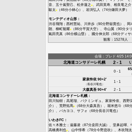
音
、
五十嵐聖己
、
松井蓮之
、
武田英寿
、
相良竜之介
■
駿太
（46分
小林心
）、
岩渕弘人
（74分
鎌田大夢
）
■
モンテディオ山形
：
渋谷飛翔
；
西村慧祐
、
川井歩
（90分
野嶽寛也
）、
岡
朗
、
柳町魁耀
（86分
平賀大空
）、
寺山翼
（90分
タ
■
氣田亮真
（86分
横山塁
）、
國分伸太郎
（68分
ディサ
観客：15278人
会場：プレド 4/25 14:00
2 - 1
北海道コンサドーレ札幌
65
0 - 1
家泉怜依
90+2'
1 - 1
（
長谷川竜也
）
大森真吾
90+4'
2 - 1
北海道コンサドーレ札幌
：
田川知樹
；
高尾瑠
、
パクミンギュ
、
家泉怜依
、
西野
介
）、
荒野拓馬
（68分
大森真吾
）、
堀米悠斗
（68
■
介
）、
バカヨコ
、
サフォ
（68分
長谷川竜也
）
いわきFC
：
佐々木雅士
；
遠藤凌
（87分
桒田大誠
）、
堂鼻起暉
、
高橋勇利也
、
山中惇希
（78分
今野息吹
）、
木吹翔太
■