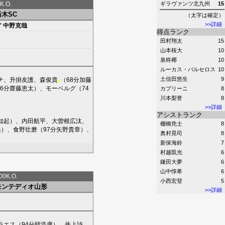
K.O.
ギラヴァンツ北九州
15
栃木SC
（太字は確定）
>>詳細
'
中野克哉
得点ランク
田村翔太
15
山本桜大
10
泉柊椰
10
ルーカス・バルセロス
10
土信田悠生
9
チ
、
升掛友護
、
森俊貴
（68分
加藤
■
6分
齋藤恵太
）、
モーベルグ
（74
カプリーニ
8
川本梨誉
8
>>詳細
アシストランク
知起
）、
内田航平
、
大曽根広汰
、
棚橋尭士
8
起
）、
食野壮磨
（97分
矢野貴章
）、
奥村晃司
8
新保海鈴
7
村越凱光
6
鎌田大夢
6
山中惇希
6
0K.O.
小西宏登
5
モンテディオ山形
>>詳細
ラエス
（94分
韓浩康
）、
井上詩