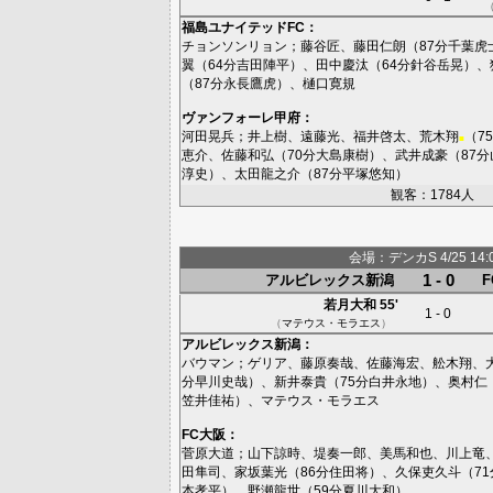
福島ユナイテッドFC
：
チョンソンリョン
；
藤谷匠
、
藤田仁朗
（87分
千葉虎
翼
（64分
吉田陣平
）、
田中慶汰
（64分
針谷岳晃
）、
（87分
永長鷹虎
）、
樋口寛規
ヴァンフォーレ甲府
：
河田晃兵
；
井上樹
、
遠藤光
、
福井啓太
、
荒木翔
（7
■
恵介
、
佐藤和弘
（70分
大島康樹
）、
武井成豪
（87分
淳史
）、
太田龍之介
（87分
平塚悠知
）
観客：1784人
会場：デンカS 4/25 14:0
1 - 0
アルビレックス新潟
若月大和
55'
1 - 0
（
マテウス・モラエス
）
アルビレックス新潟
：
バウマン
；
ゲリア
、
藤原奏哉
、
佐藤海宏
、
舩木翔
、
分
早川史哉
）、
新井泰貴
（75分
白井永地
）、
奥村仁
笠井佳祐
）、
マテウス・モラエス
FC大阪
：
菅原大道
；
山下諒時
、
堤奏一郎
、
美馬和也
、
川上竜
田隼司
、
家坂葉光
（86分
住田将
）、
久保吏久斗
（71
本孝平
）、
野瀬龍世
（59分
夏川大和
）