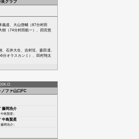
奈良クラブ
本義道
、
大山啓輔
（87分
村田
大樹
（74分
村田航一
）、
四宮悠
翔
、
石井大生
、
吉村弦
、
森田凜
、
66分
オラスカンミ
）、
田村翔太
0K.O.
レノファ山口FC
'
藤岡浩介
（
中島賢星
）
'
中島賢星
（
藤岡浩介
）