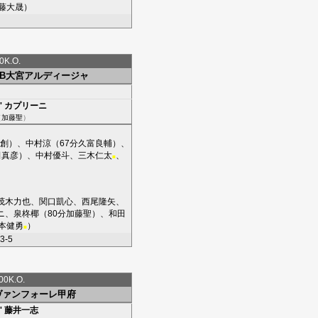
藤大晟
）
K.O.
RB大宮アルディージャ
'
カプリーニ
（
加藤聖
）
創
）、
中村涼
（67分
久富良輔
）、
田真彦
）、
中村優斗
、
三木仁太
、
■
茂木力也
、
関口凱心
、
西尾隆矢
、
ニ
、
泉柊椰
（80分
加藤聖
）、
和田
本健勇
）
■
-5
0K.O.
ヴァンフォーレ甲府
'
藤井一志