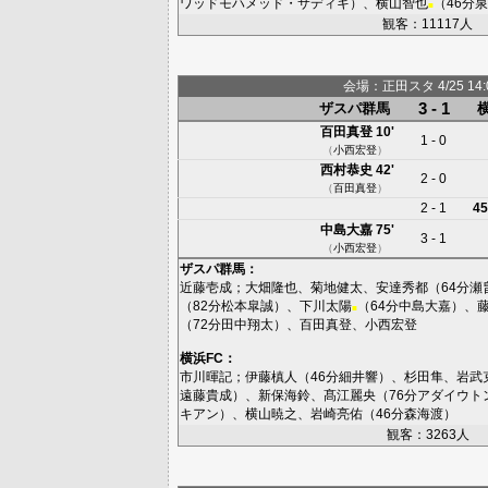
ワッドモハメッド・サディキ
）、
横山智也
（46分
泉
■
観客：11117人
会場：正田スタ 4/25 14:0
3 - 1
ザスパ群馬
百田真登
10'
1 - 0
（
小西宏登
）
西村恭史
42'
2 - 0
（
百田真登
）
2 - 1
45
中島大嘉
75'
3 - 1
（
小西宏登
）
ザスパ群馬
：
近藤壱成
；
大畑隆也
、
菊地健太
、
安達秀都
（64分
瀬
（82分
松本皐誠
）、
下川太陽
（64分
中島大嘉
）、
■
（72分
田中翔太
）、
百田真登
、
小西宏登
横浜FC
：
市川暉記
；
伊藤槙人
（46分
細井響
）、
杉田隼
、
岩武
遠藤貴成
）、
新保海鈴
、
髙江麗央
（76分
アダイウト
キアン
）、
横山暁之
、
岩崎亮佑
（46分
森海渡
）
観客：3263人