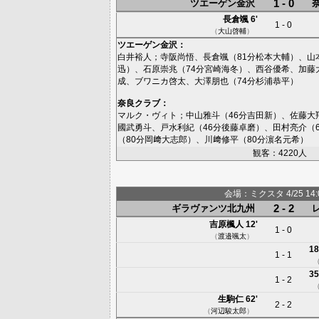
1 - 0
ツエーゲン金沢
長倉颯
6'
1 - 0
（
大山啓輔
）
ツエーゲン金沢
：
白井裕人
；
寺阪尚悟
、
長倉颯
（81分
松本大輔
）、
山
迅
）、
石原崇兆
（74分
宮崎海冬
）、
西谷優希
、
加藤
成
、
ブワニカ啓太
、
大澤朋也
（74分
杉浦恭平
）
奈良クラブ
：
マルク・ヴィト
；
中山雅斗
（46分
吉田新
）、
佐藤大
國武勇斗
、
戸水利紀
（46分
後藤卓磨
）、
田村亮介
（
（80分
岡﨑大志郎
）、
川﨑修平
（80分
濵名元希
）
観客：4220人
会場：ミクスタ 4/25 14:0
2 - 2
ギラヴァンツ北九州
吉原楓人
12'
1 - 0
（
渡邉颯太
）
18
1 - 1
35
1 - 2
生駒仁
62'
2 - 2
（
河辺駿太郎
）