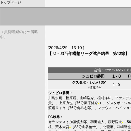
トップページ
（負荷軽減のため省略
中）
[2026/4/29 - 13:10 ]
【J2・J3百年構想リーグ試合結果 - 第12節】
会場：ヤマハ 4/25 13:00
1 - 0
ジュビロ磐田
グスタボ・シルバ
35'
1 - 0
（
植村洋斗
）
ジュビロ磐田
：
川島永嗣
；
松原后
、
山崎浩介
、
植村洋斗
、
ファンデ
貴
）、
上原力也
（76分
藤原健介
）、
グスタボ・シル
■
渡邉りょう
（76分
角昂志郎
）、
マテウス・ペイショ
FC岐阜
：
セランテス
；
加藤慎太郎
、
羽田健人
、
萩野滉大
（5
■
柱
、
荒木大吾
（83分
山谷侑士
）、
北龍磨
、
箱崎達也
■