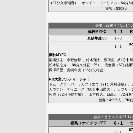
（87分
久永瑠音
）、
オウイエ・ウイリアム
（64分
加
観客：8308人
会場：藤枝サ 4/25 14:00
1 - 1
藤枝MYFC
真鍋隼虎
65'
1 - 0
82
1 - 1
藤枝MYFC
：
栗栖汰志
；
永野修都
、
鈴木翔太
、
森侑里
（61分
中川
■
松木駿之介
（86分
久保征一郎
）、
浅倉廉
（67分
杉
■
岡澤昂星
、
真鍋隼虎
（86分
矢村健
）
RB大宮アルディージャ
：
トム・グローバー
；
ガブリエウ
（91分
尾崎優成
）、
カウアン・ディニース
（80分
中山昂大
）、
カプリー
拓也
（72分
小島幹敏
）、
山本桜大
、
日高元
（72分
杉
観客：4996人 PK戦3
会場：とうスタ 4/25 14:0
0 - 1
福島ユナイテッドFC
67
0 - 1