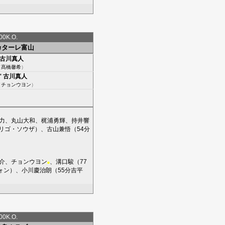
0K.O.
カターレ富山
古川真人
（
髙橋馨希
）
'
古川真人
（
チョンウヨン
）
力
、
丸山大和
、
梶浦勇輝
、
持井響
リゴ・ソウザ
）、
古山兼悟
（54分
介
、
チョンウヨン
、
溝口駿
（77
■
ォン
）、
小川慶治朗
（55分
吉平
0K.O.