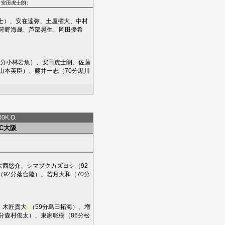
（
安田虎士朗
）
士
）、
安在達弥
、
土屋櫂大
、
中村
狩野海晟
、
芦部晃生
、
岡田優希
5分
小林岩魚
）、
安田虎士朗
、
佐藤
山本英臣
）、
藤井一志
（70分
黒川
0K.O.
FC大阪
大西悠介
、
シマブクカズヨシ
（92
（92分
落合陸
）、
若月大和
（70分
、
木匠貴大
（59分
島田拓海
）、
増
■
分
森村俊太
）、
東家聡樹
（86分
松