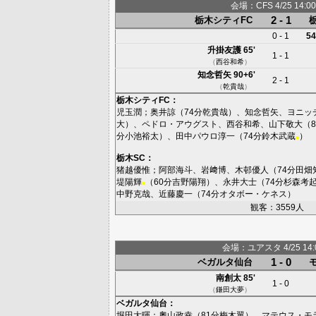
会場：CFS 4/25 14:00
2 - 1
栃木シティFC
0 - 1
54
升掛友護
65'
1 - 1
（
西谷和希
）
知念哲矢
90+6'
2 - 1
（
乾貴哉
）
栃木シティFC
：
児玉潤
；
奥井諒
（74分
乾貴哉
）、
知念哲矢
、
ヨニッ
大
）、
ペドロ・アウグスト
、
西谷和希
、
山下敬大
（8
分
小池裕太
）、
田中パウロ淳一
（74分
鈴木武蔵
）
■
栃木SC
：
猪越優惟
；
阿部海斗
、
岩﨑博
、
木邨優人
（74分
田畑
堤陽輝
（60分
吉野陽翔
）、
永井大士
（74分
杉森考
■
中野克哉
、
近藤慶一
（74分
オタボー・ケネス
）
観客：3559人
会場：ユアスタ 4/25 14:0
1 - 0
ベガルタ仙台
南創太
85'
1 - 0
（
鎌田大夢
）
ベガルタ仙台
：
堀田大暉
；
奧山政幸
（81分
梅木翼
）、
マテウス・モ