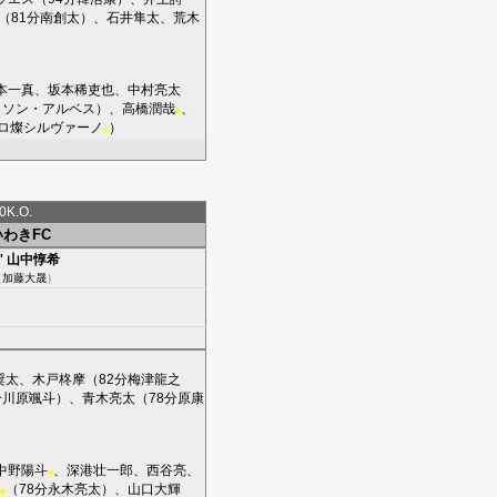
（81分
南創太
）、
石井隼太
、
荒木
本一真
、
坂本稀吏也
、
中村亮太
リソン・アルベス
）、
高橋潤哉
、
■
ロ燦シルヴァーノ
）
■
K.O.
いわきFC
'
山中惇希
（
加藤大晟
）
奨太
、
木戸柊摩
（82分
梅津龍之
分
川原颯斗
）、
青木亮太
（78分
原康
中野陽斗
、
深港壮一郎
、
西谷亮
、
■
（78分
永木亮太
）、
山口大輝
■