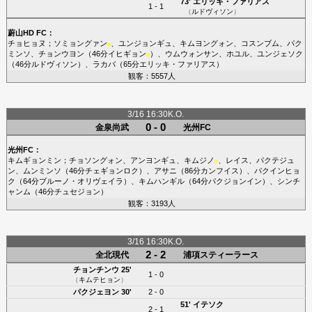
73'
エリッキ・ファリアス
1 - 1
（
ルドヴィソン
）
蔚山HD FC
：
チョヒョヌ
；
ソミョングァン
、
ユンジョンギュ
、
キムヨングォン
、
コスンブム
、
パク
■
ミンソ
、
チョンウヨン
（46分
イヒギョン
）、
ウムウォンサン
、
ホユル
、
ユンジェソク
■
（46分
ルドヴィソン
）、
ラカバ
（65分
エリッキ・ファリアス
）
観客：5557人
3/16 16:30K.O.
0 - 0
金泉尚武
光州FC
光州FC
：
キムギョンミン
；
チョソングォン
、
アンヨンギュ
、
キムジノ
、
レイス
、
パクテジュ
■
ン
、
ムンミンソ
（46分
チェギョンロク
）、
アサニ
（86分
カンフイス
）、
パクインヒョ
ク
（64分
ブルーノ・オリヴェイラ
）、
キムハンギル
（64分
パクジョンイン
）、
シンチ
ャンム
（46分
チュセジョン
）
観客：3193人
3/16 16:30K.O.
2 - 2
全北現代
浦項スティーラース
チョンチンウ
25'
1 - 0
（
キムテヒョン
）
パクジェヨン
30'
2 - 0
51'
イテソク
2 - 1