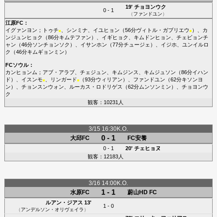
19'
チョヨンウク
0 - 1
（
ファンドユン
）
江原FC
：
イグァンヨン
；
トゥチ
、
シンミナ
、
イユヒョン
（56分
ヴィトル・ガブリエウ
）、
カ
■
■
ンジュンヒョク
（86分
キムテファン
）、
イギヒョク
、
キムドンヒョン
、
チェビョンチ
ャン
（46分
ソンチョンソク
）、
イサンホン
（77分
チュージェ
）、
イジホ
、
ユンイルロ
ク
（46分
キムギョンミン
）
FCソウル
：
カンヒョンム
；
アブ・アラブ
、
チェジュン
、
キムジンス
、
キムジュソン
（86分
イハン
ド
）、
イスンモ
、
リンガード
（93分
ウィリアン
）、
ファンドユン
（62分
キソンヨ
■
■
ン
）、
チョンスンウォン
、
ルーカス・ロドリゲス
（62分
ムンソンミン
）、
チョヨンウ
ク
観客：10231人
3/15 16:30K.O.
0 - 1
大邱FC
FC安養
0 - 1
20'
チェヒョヌ
観客：12183人
3/16 14:00K.O.
1 - 1
水原FC
蔚山HD FC
ルアン・ジアス
13'
1 - 0
（
アンデルソン・オリヴェイラ
）