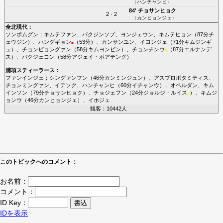
（
ハンチャンヒ
）
84'
チョサンヒョク
2 - 2
（
カンヒョンジェ
）
全北現代
：
ソンボムグン
；
キムテファン
、
パクジンソプ
、
ヨンジェウン
、
キムテヒョン
（87分
チ
ェウジン
）、
ハングギョン
（53分）、
カンサンユン
、
イヨンジェ
（71分
キムジンギ
■
ュ
）、
チョンビョングァン
（58分
キムヨンビン
）、
チョンチンウ
（87分
エルナンデ
■
ス
）、
パクジェヨン
（58分
アジェイ・ボアテング
）
浦項スティーラース
：
ファンインジェ
；
シングァンフン
（46分
カンミンジュン
）、
アスプロポタミティス
、
チョンミングァン
、
イテソク
、
ハンチャンヒ
（60分
イチャンウ
）、
オベルダン
、
キム
インソン
（79分
チョサンヒョク
）、
チョジェフン
（24分
ジョルジ・ルイス
）、
キムジ
■
ョンウ
（46分
カンヒョンジェ
）、
イホジェ
観客：10442人
このトピックへのコメント：
お名前：
コメント：
ID Key：
IDを表示