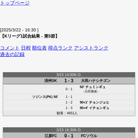
トップページ
[2025/3/22 - 16:30 ]
【Kリーグ1試合結果 - 第5節】
コメント
日程
順位表
得点ランク
アシストランク
過去の記録
3/15 14:00K.O.
1 - 3
済州SK
大田ハナシチズン
50'
チュミンギュ
0 - 1
（
石田雅俊
）
ソジンス(PK)
56'
1 - 1
1 - 2
90+1'
チョンジェヒ
1 - 3
90+4'
イチョンギュ
観客：4651人
3/15 16:30K.O.
0 - 1
江原FC
FCソウル