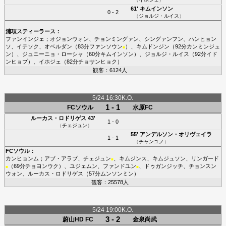
61'
キムインソン
0 - 2
（
ジョルジ・ルイス
）
浦項スティーラース
：
ファンインジェ
；
オジョンウォン
、
チョンミングァン
、
シングァンフン
、
ハンヒョン
ソ
、
イテソク
、
オベルダン
（83分
ファンソウン
）、
キムドンジン
（92分
カンミンジュ
■
ン
）、
ジュニーニョ・ローシャ
（60分
キムインソン
）、
ジョルジ・ルイス
（92分
イド
ンヒョプ
）、
イホジェ
（82分
チョサンヒョク
）
観客：6124人
5/24 16:30K.O.
1 - 1
FCソウル
水原FC
ルーカス・ロドリゲス
43'
1 - 0
（
チェジュン
）
55'
アンデルソン・オリヴェイラ
1 - 1
（
チャンユノ
）
FCソウル
：
カンヒョンム
；
アブ・アラブ
、
チェジュン
、
キムジンス
、
キムジュソン
、
リンガード
■
（69分
チョヨンウク
）、
ユジェムン
、
ファンドユン
、
ドゥガンジッチ
、
チョンスン
■
■
ウォン
、
ルーカス・ロドリゲス
（57分
ムンソンミン
）
観客：25578人
5/24 19:00K.O.
3 - 2
蔚山HD FC
金泉尚武