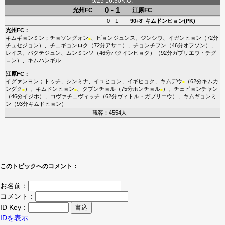
5/25 16:30K.O.
0 - 1
光州FC
江原FC
0 - 1
90+8'
キムドンヒョン(PK)
光州FC
：
キムギョンミン
；
チョソングォン
、
ビョンジュンス
、
ジンシウ
、
イガンヒョン
（72分
■
チュセジョン
）、
チェギョンロク
（72分
アサニ
）、
チョンチフン
（46分
オフソン
）、
レイス
、
パクテジュン
、
ムンミンソ
（46分
パクインヒョク
）（92分
ガブリエウ・チグ
ロン
）、
キムハンギル
江原FC
：
イグァンヨン
；
トゥチ
、
シンミナ
、
イユヒョン
、
イギヒョク
、
キムデウ
（62分
キムカ
■
ングク
）、
キムドンヒョン
、
クブンチョル
（75分
ホンチョル
）、
チェビョンチャン
■
■
■
（46分
イジホ
）、
コヴァチェヴィッチ
（62分
ヴィトル・ガブリエウ
）、
キムギョンミ
ン
（93分
キムドヒョン
）
観客：4554人
このトピックへのコメント：
お名前：
コメント：
ID Key：
IDを表示