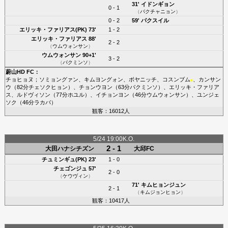
31'
イドンギョン
0 - 1
（
パクチャニョン
）
0 - 2
59'
パクスイル
エリッキ・ファリアス(PK)
73'
1 - 2
エリッキ・ファリアス
88'
2 - 2
（
ウムウォンサン
）
ウムウォンサン
90+1'
3 - 2
（
パクミンソ
）
蔚山HD FC
：
チョヒョヌ
；
ソミョングァン
、
キムヨングォン
、
ボヤニッチ
、
コスンブム
、
カンサン
■
ウ
（82分
チェソクヒョン
）、
チョンウヨン
（63分
パクミンソ
）、
エリッキ・ファリア
ス
、
ルドヴィソン
（77分
ホユル
）、
イチョンヨン
（46分
ウムウォンサン
）、
ユンジェ
ソク
（46分
ラカバ
）
観客：16012人
5/24 19:00K.O.
2 - 1
大田ハナシチズン
大邱FC
チュミンギュ(PK)
23'
1 - 0
チェゴンジュ
57'
2 - 0
（
ケウヴィン
）
71'
キムヒョンジュン
2 - 1
（
キムジョンヒョン
）
観客：10417人