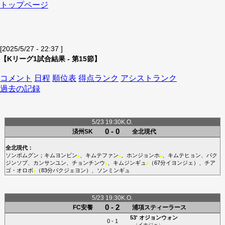
トップページ
[2025/5/27 - 22:37 ]
【Kリーグ1試合結果 - 第15節】
コメント
日程
順位表
得点ランク
アシストランク
過去の記録
5/23 19:30K.O.
0 - 0
済州SK
全北現代
全北現代
：
ソンボムグン
；
キムヨンビン
、
キムテファン
、
ホンジョンホ
、
キムテヒョン
、
パク
■
■
■
ジンソプ
、
カンサンユン
、
チョンチンウ
、
キムジンギュ
（67分
イヨンジェ
）、
チア
■
■
ゴ・オロボ
（83分
パクジェヨン
）、
ソンミンギュ
■
5/23 19:30K.O.
0 - 2
FC安養
浦項スティーラース
53'
オジョンウォン
0 - 1
（
イホジェ
）