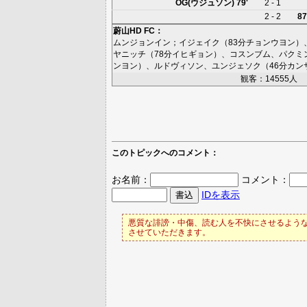
OG(ウジュソン)
79'
2 - 1
2 - 2
87
蔚山HD FC
：
ムンジョンイン
；
イジェイク
（83分
チョンウヨン
）
ヤニッチ
（78分
イヒギョン
）、
コスンブム
、
パクミ
ンヨン
）、
ルドヴィソン
、
ユンジェソク
（46分
カン
観客：14555人
このトピックへのコメント：
お名前：
コメント：
IDを表示
悪質な誹謗・中傷、読む人を不快にさせるような
させていただきます。