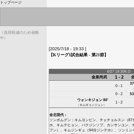
トップページ
（負荷軽減のため省略
中）
[2025/7/18 - 19:33 ]
【Kリーグ1試合結果 - 第21節】
6/27 19:30K.O.
1 - 2
金泉尚武
37
0 - 1
0 - 2
53
ウォンキジョン
80'
1 - 2
（
キムギョンジュン
）
全北現代
：
ソンボムグン
；
キムヨンビン
、
チェチョルスン
（87
ホ
、
キムテヒョン
、
パクジンソプ
、
カンサンユン
、
フン
）、
キムジンギュ
（94分
ジンテホ
）、
ソンミン