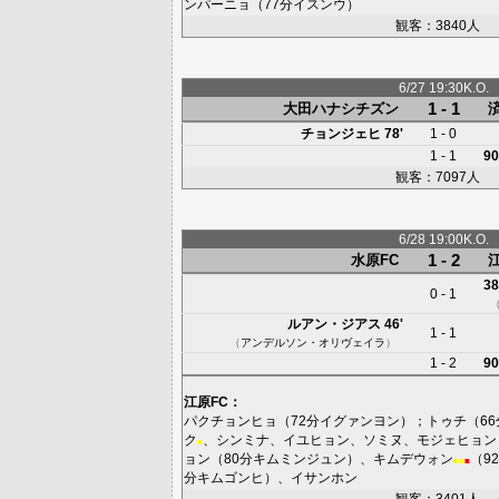
ンパーニョ
（77分
イスンウ
）
観客：3840人
6/27 19:30K.O.
1 - 1
大田ハナシチズン
チョンジェヒ
78'
1 - 0
1 - 1
90
観客：7097人
6/28 19:00K.O.
1 - 2
水原FC
38
0 - 1
ルアン・ジアス
46'
1 - 1
（
アンデルソン・オリヴェイラ
）
1 - 2
90
江原FC
：
パクチョンヒョ
（72分
イグァンヨン
）；
トゥチ
（66
ク
、
シンミナ
、
イユヒョン
、
ソミヌ
、
モジェヒョン
■
ョン
（80分
キムミンジュン
）、
キムデウォン
（9
■
■
■
分
キムゴンヒ
）、
イサンホン
観客：3401人