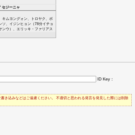
'
セジーニャ
、
キムヨングォン
、
トロヤク
、
ボ
ンソ
、
イジンヒョン
（78分
イチョ
サンウ
）、
エリッキ・ファリアス
ID Key：
書き込みなどはご遠慮ください。 不適切と思われる発言を発見した際には削除