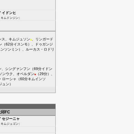
'
イドンヒ
（
キムドンジン
）
ンス
、
キムジュソン
、
リンガード
■
ン
（62分
イスンモ
）、
ドゥガンジ
ムンソンミン
）、
ルーカス・ロドリ
ン
、
シングァンフン
（69分
イドン
ソンウク
、
オベルダン
（29分）、
■
・ローシャ
（60分
キムインソ
ジュン
）
大邱FC
'
セジーニャ
（
キムジュゴン
）