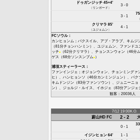
ドゥガンジッチ
45+4'
3 - 0
（
リンガード
）
75
3 - 1
クリマラ
85'
4 - 1
（
ユジェムン
）
FCソウル
：
カンヒョンム
；
パクスイル
、
アブ・アラブ
、
キムジ
（81分
チョンハンミン
）、
ユジェムン
、
ファンドユ
ッチ
（62分
クリマラ
）、
チョンスンウォン
（46分
■
ゲス
（68分
ソンスンブム
）
■
浦項スティーラース
：
ファンインジェ
；
オジョンウォン
、
チョンミングァ
ヒ
）、
ハンヒョンソ
（46分
カンミンジュン
）、
パク
キムドンジン
（83分
ファンソウン
）、
ジュニーニョ
ン
）、
ジョルジ・ルイス
、
イホジェ
（83分
アンジェ
観客：20036人
7/12 19:00K.O.
2 - 2
蔚山HD FC
33
0 - 1
イジンヒョン
64'
1 - 1