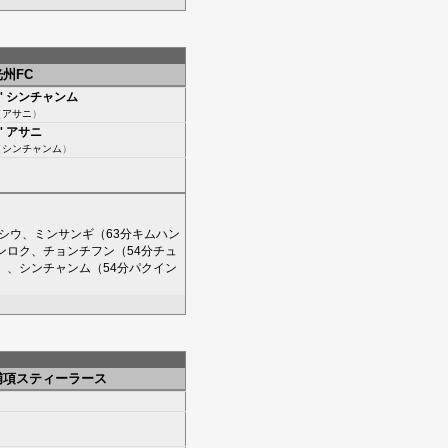
光州FC
'
シンチャンム
（
アサニ
）
'
アサニ
（
シンチャンム
）
シウ
、
ミンサンギ
（63分
キムハン
ンロク
、
チョンチフン
（54分
チュ
）、
シンチャンム
（54分
パクイン
浦項スティーラース