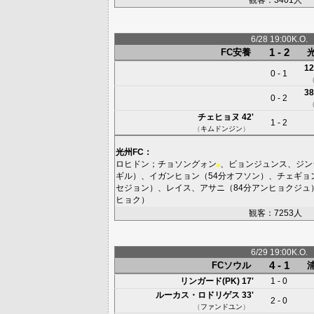
6/28 19:00K.O.
1 - 2
FC安養
12
0 - 1
38
0 - 2
チェヒョヌ
42'
1 - 2
（
キムドンジン
）
光州FC
：
ロヒドン
；
チョソングォン
、
ビョンジュンス
、
ジン
■
ギル
）、
イガンヒョン
（54分
オフソン
）、
チェギョ
セジョン
）、
レイス
、
アサニ
（84分
アンヒョクジュ
ヒョク
）
観客：7253人
6/29 19:00K.O.
4 - 1
FCソウル
リンガード(PK)
17'
1 - 0
ルーカス・ロドリゲス
33'
2 - 0
（
ファンドユン
）