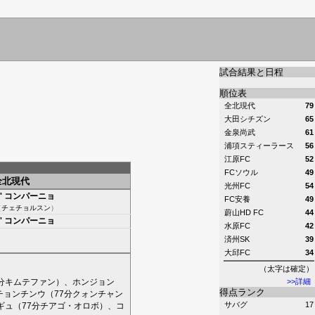
試合結果と日程
順位表
全北現代
79
大田シチズン
65
金泉尚武
61
浦項スティーラース
56
江原FC
52
FCソウル
49
全北現代
光州FC
54
'
コンパーニョ
FC安養
49
（
チェチョルスン
）
蔚山HD FC
44
'
コンパーニョ
水原FC
42
済州SK
39
大邱FC
34
（太字は確定）
分
キムテファン
）、
ホンジョン
>>詳細
得点ランク
チョンチンウ
（77分
クォンチャン
サバグ
17
ギュ
（77分
チアゴ・オロボ
）、
コ