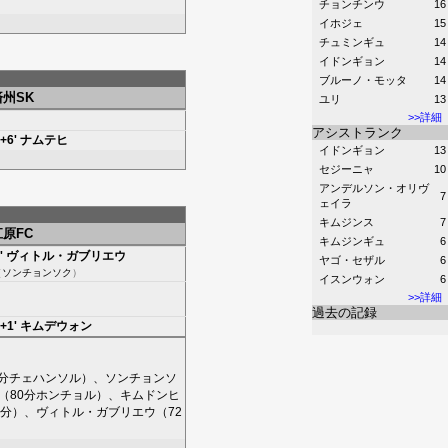
チョンチンウ
16
イホジェ
15
チュミンギュ
14
イドンギョン
14
ブルーノ・モッタ
14
済州SK
ユリ
13
>>詳細
アシストランク
+6'
ナムテヒ
イドンギョン
13
セジーニャ
10
アンデルソン・オリヴ
7
ェイラ
キムジンス
7
江原FC
キムジンギュ
6
'
ヴィトル・ガブリエウ
ヤゴ・セザル
6
（
ソンチョンソク
）
イスンウォン
6
>>詳細
過去の記録
+1'
キムデウォン
分
チェハンソル
）、
ソンチョンソ
（80分
ホンチョル
）、
キムドンヒ
2分）、
ヴィトル・ガブリエウ
（72