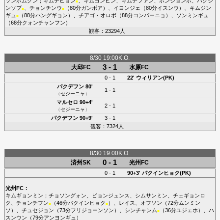
ソンボムグン
；
キムテヒョン
、
キムヨンビン
、
キムテファン
、
ホンジョンホ
、
パクジ
■
ンソプ
、
チョンチンウ
（80分
ガンボア
）、
イヨンジェ
（80分
イスンウ
）、
キムジン
■
■
ギュ
（88分
ハングギョン
）、
チアゴ・オロボ
（88分
コンパーニョ
）、
ソンミンギュ
■
（68分
クォンチャンフン
）
観客：23294人
8/30 19:00K.O.
3 - 1
大邱FC
水原FC
0 - 1
22'
ウィリアン(PK)
パクデフン
80'
1 - 1
（
セジーニャ
）
マルセロ
90+4'
2 - 1
（
セジーニャ
）
パクデフン
90+9'
3 - 1
観客：7324人
8/30 19:00K.O.
0 - 1
済州SK
光州FC
0 - 1
90+3'
パクインヒョク(PK)
光州FC
：
キムギョンミン
；
チョソングォン
、
ビョンジュンス
、
シムサンミン
、
チェギョンロ
ク
、
チョンチフン
（46分
パクインヒョク
）、
レイス
、
オフソン
（72分
ムンミン
■
■
ソ
）、
チュセジョン
（73分
フリジョーンソン
）、
シンチャンム
（36分
ユジェホ
）、
ハ
■
スンウン
（79分
アンヨンギュ
）