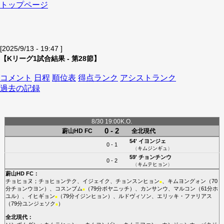
トップページ
[2025/9/13 - 19:47 ]
【Kリーグ1試合結果 - 第28節】
コメント
日程
順位表
得点ランク
アシストランク
過去の記録
8/30 19:00K.O.
0 - 2
蔚山HD FC
全北現代
54'
イヨンジェ
0 - 1
（
キムジンギュ
）
59'
チョンチンウ
0 - 2
（
キムテヒョン
）
蔚山HD FC
：
チョヒョヌ
；
チョヒョンテク
、
イジェイク
、
チョンスンヒョン
、
キムヨングォン
（70
■
分
チョンウヨン
）、
コスンブム
（79分
ボヤニッチ
）、
カンサンウ
、
マルコン
（61分
ホ
■
ユル
）、
イヒギョン
（79分
イジンヒョン
）、
ルドヴィソン
、
エリッキ・ファリアス
■
（79分
ユンジェソク
）
■
全北現代
：