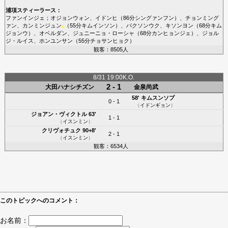
浦項スティーラース
：
ファンインジェ
；
オジョンウォン
、
イドンヒ
（86分
シングァンフン
）、
チョンミング
ァン
、
カンミンジュン
（55分
キムインソン
）、
パクソンウク
、
キソンヨン
（68分
キム
■
ジョンウ
）、
オベルダン
、
ジュニーニョ・ローシャ
（68分
カンヒョンジェ
）、
ジョル
ジ・ルイス
、
ホンユンサン
（55分
チョサンヒョク
）
観客：8505人
8/31 19:00K.O.
2 - 1
大田ハナシチズン
金泉尚武
58'
キムスンソプ
0 - 1
（
イドンギョン
）
ジョアン・ヴィクトル
63'
1 - 1
（
イスンミン
）
クリヴォチュク
90+8'
2 - 1
（
イスンミン
）
観客：6534人
このトピックへのコメント：
お名前：