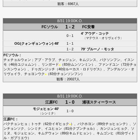
観客：6967人
8/31 19:00K.O.
1 - 2
FCソウル
FC安養
4'
アウデ・コッテ
0 - 1
（
マテウス・オリヴェイラ
）
OG(クォンギョンウォン)
48'
1 - 1
1 - 2
79'
ブルーノ・モッタ
FCソウル
：
チェチョルウォン
；
アブ・アラブ
、
チェジュン
、
キムジンス
、
パクソンフン
、
イスン
モ
（46分
ユジェムン
）、
リンガード
（83分
ムンソンミン
）、
ファンドユン
（72分
チョ
■
ンスンウォン
）、
ドゥガンジッチ
（40分
ルーカス・ロドリゲス
）、
アンデルソン・オ
リヴェイラ
、
チョヨンウク
（83分
チョンソンフン
）
■
観客：20027人
8/31 19:00K.O.
1 - 0
江原FC
浦項スティーラース
モジェヒョン
40'
1 - 0
（
シンミナ
）
江原FC
：
パクチョンヒョ
；
トゥチ
（62分
イギヒョク
）、
パクホヨン
（89分
チョヒョンテ
）、
ソ
■
ンチョンソク
、
シンミナ
、
イユヒョン
（81分
クブンチョル
）、
カンジュンヒョク
、
ソ
ミヌ
、
モジェヒョン
、
キムデウォン
（89分
キムドヒョン
）、
キムゴンヒ
（81分
ヴィト
ル・ガブリエウ
）