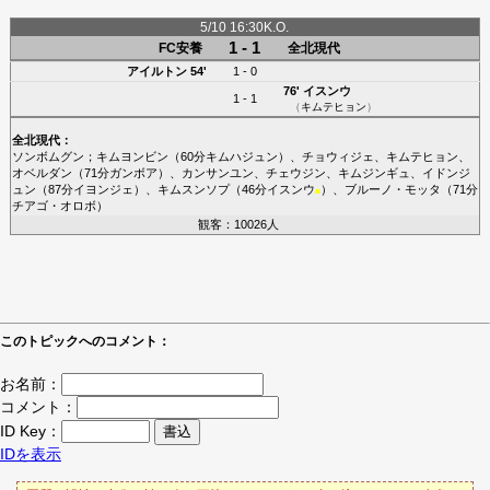
5/10 16:30K.O.
1 - 1
FC安養
全北現代
アイルトン
54'
1 - 0
76'
イスンウ
1 - 1
（
キムテヒョン
）
全北現代
：
ソンボムグン
；
キムヨンビン
（60分
キムハジュン
）、
チョウィジェ
、
キムテヒョン
、
オベルダン
（71分
ガンボア
）、
カンサンユン
、
チェウジン
、
キムジンギュ
、
イドンジ
ュン
（87分
イヨンジェ
）、
キムスンソプ
（46分
イスンウ
）、
ブルーノ・モッタ
（71分
■
チアゴ・オロボ
）
観客：10026人
このトピックへのコメント：
お名前：
コメント：
ID Key：
IDを表示