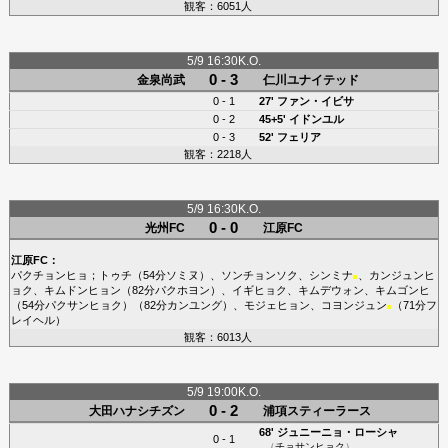
観客：6051人
5/9 16:30K.O.
0 - 3
金泉尚武
仁川ユナイテッド
0 - 1
27'
ファン・イビサ
0 - 2
45+5'
イドンユル
0 - 3
52'
フェリア
観客：2218人
5/9 16:30K.O.
0 - 0
光州FC
江原FC
江原FC
：
パクチョンヒョ
；
トゥチ
（54分
ソミヌ
）、
ソンチョンソク
、
シンミナ
、
カンジュンヒ
■
ョク
、
キムドンヒョン
（82分
パクホヨン
）、
イギヒョク
、
キムデウォン
、
キムゴンヒ
（54分
パクサンヒョク
）（82分
カンユング
）、
モジェヒョン
、
コヨンジュン
（71分
フ
■
レイヘル
）
観客：6013人
5/9 19:00K.O.
0 - 2
大田ハナシチズン
浦項スティーラース
68'
ジュニーニョ・ローシャ
0 - 1
（
チョサンヒョク
）