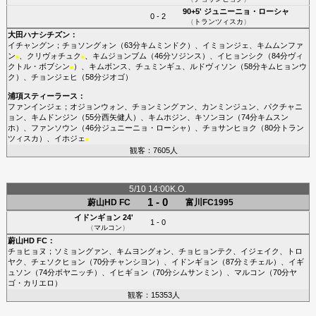
90+5'
ジュニーニョ・ローシャ
0 - 2
（
トランツィスカ
）
大田ハナシチズン
：
イチャングン
；
チョソングォン
（63分
キムミンドク
）、
イミョンジェ
、
キムムンファ
ン
、
クリヴォチュク
、
キムジョンブム
（46分
ソジンス
）、
イヒョンシク
（84分
ヴィ
■
■
クトル・ボブシン
）、
キムボンス
、
チュミンギュ
、
ルドヴィソン
（58分
キムヒョンウ
■
ク
）、
チョンジェヒ
（58分
ジオゴ
）
浦項スティーラース
：
ファンインジェ
；
オジョンウォン
、
チョンミングァン
、
カンミンジュン
、
パクチャニ
ョン
、
キムドンジン
（55分
西矢健人
）、
キムホジン
、
キソンヨン
（74分
キムスン
ホ
）、
ファンソウン
（46分
ジュニーニョ・ローシャ
）、
チョサンヒョク
（80分
トラン
ツィスカ
）、
イホジェ
■
観客：7605人
5/10 14:00K.O.
1 - 0
蔚山HD FC
富川FC1995
イドンギョン
24'
1 - 0
（
マルコン
）
蔚山HD FC
：
チョヒョヌ
；
ソミョングァン
、
キムヨングォン
、
チョヒョンテク
、
イジェイク
、
トロ
ヤク
、
チェソクヒョン
（70分
チャンシヨン
）、
イドンギョン
（87分
ミチェル
）、
イギ
ュソン
（74分
ボヤニッチ
）、
イヒギョン
（70分
シムサンミン
）、
マルコン
（70分
ヤ
ゴ・カリエロ
）
観客：15353人