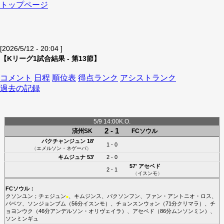
トップページ
[2026/5/12 - 20:04 ]
【Kリーグ1試合結果 - 第13節】
コメント
日程
順位表
得点ランク
アシストランク
過去の記録
5/9 14:00K.O.
2 - 1
済州SK
FCソウル
パクチャンジュン
18'
1 - 0
（
エメルソン・ネゲーバ
）
キムジュナ
53'
2 - 0
57'
アセベド
2 - 1
（
イスンモ
）
FCソウル
：
クソンユン
；
チェジュン
、
キムジンス
、
パクソンフン
、
ファン・アントニオ・ロス
、
■
バベツ
、
ソンジョンブム
（56分
イスンモ
）、
チョンスンウォン
（71分
クリマラ
）、
チ
ョヨンウク
（46分
アンデルソン・オリヴェイラ
）、
アセベド
（86分
ムンソンミン
）、
ソンミンギュ