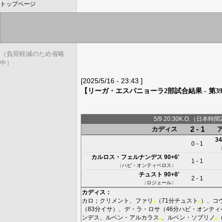
トップページ
（負荷軽減のため省略
中）
[2025/5/16 - 23:43 ]
【リーガ・エスパニョーラ2部試合結果 - 第3
5/9 20:30K.O.（日本時間
2 - 1
カディス
34
0 - 1
カルロス・フェルナンデス
90+6'
1 - 1
（
ハビ・オンティベロス
）
チュスト
90+8'
2 - 1
（
ロジェール
）
カディス
：
カロ
；
クリメント
、
ファリ
（71分
チュスト
）、
コ
■
■
（83分
イサ
）、
デ・ラ・ロサ
（46分
ハビ・オンティ
ンデス
、
ルベン・アルカラス
、
ルベン・ソブリノ
■
■