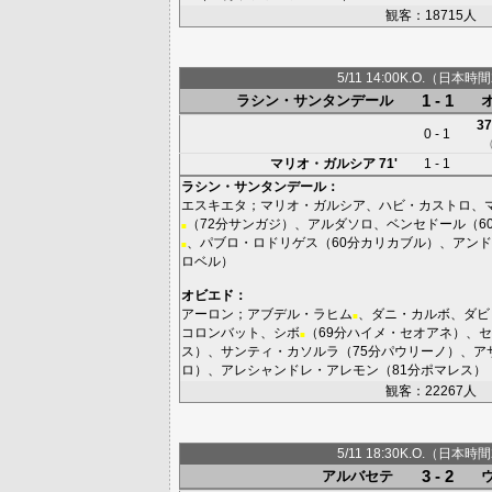
観客：18715人
5/11 14:00K.O.（日本時間
1 - 1
ラシン・サンタンデール
37
0 - 1
マリオ・ガルシア
71'
1 - 1
ラシン・サンタンデール
：
エスキエタ
；
マリオ・ガルシア
、
ハビ・カストロ
、
（72分
サンガジ
）、
アルダソロ
、
ベンセドール
（6
■
、
パブロ・ロドリゲス
（60分
カリカブル
）、
アンド
■
ロベル
）
オビエド
：
アーロン
；
アブデル・ラヒム
、
ダニ・カルボ
、
ダビ
■
コロンバット
、
シボ
（69分
ハイメ・セオアネ
）、
セ
■
ス
）、
サンティ・カソルラ
（75分
パウリーノ
）、
ア
ロ
）、
アレシャンドレ・アレモン
（81分
ポマレス
）
観客：22267人
5/11 18:30K.O.（日本時間
3 - 2
アルバセテ