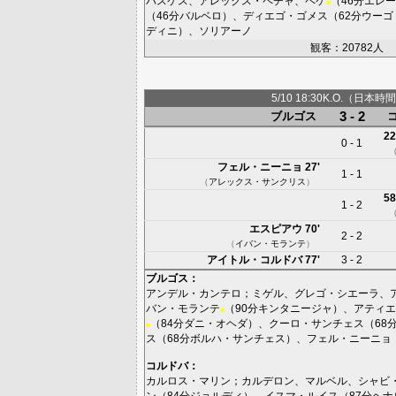
バスケス
、
アレックス・ペチャ
、
ペケ
（46分
エレー
■
（46分
バルベロ
）、
ディエゴ・ゴメス
（62分
ウーゴ
ディニ
）、
ソリアーノ
観客：20782人
5/10 18:30K.O.（日本時間
3 - 2
ブルゴス
22
0 - 1
フェル・ニーニョ
27'
1 - 1
（
アレックス・サンクリス
）
58
1 - 2
エスピアウ
70'
2 - 2
（
イバン・モランテ
）
アイトル・コルドバ
77'
3 - 2
ブルゴス
：
アンデル・カンテロ
；
ミゲル
、
グレゴ・シエーラ
、
バン・モランテ
（90分
キンタニージャ
）、
アティエ
■
（84分
ダニ・オヘダ
）、
クーロ・サンチェス
（68
■
ス
（68分
ボルハ・サンチェス
）、
フェル・ニーニョ
コルドバ
：
カルロス・マリン
；
カルデロン
、
マルベル
、
シャビ
ン
（84分
ジョルディ
）、
イスマ・ルイス
（87分
ヘナ