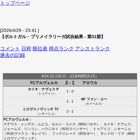
トップページ
[2026/4/29 - 23:41 ]
【ポルトガル・プリメイラリーガ試合結果 - 第31節】
コメント
日程
順位表
得点ランク
アシストランク
過去の記録
4/24 20:15K.O.（日本時間28:15）
2 - 1
FCアルヴェルカ
アロウカ
カイキ・ナヴェス
9'
1 - 0
（
トゥアイジ
）
49'
ファン・エー
1 - 1
（
カイペルス
）
ミロヴァノヴィッチ
71'
2 - 1
（
シキーニョ
）
FCアルヴェルカ
：
マテウス・メンデス
；
ムピユ
、
セルジ・ゴメス
（68分
バセヤ
）、
カイキ・ナヴェス
、
ジェームズ
、
リンコン
、
ハウジネイ
（91分
スペンサー
）、
トゥアイジ
、
シキーニョ
（91分
ヴァスコ・モレイラ
）、
フィゲイレード
（82分
ギー
）、
サンドロ・リマ
（68分
ミロヴァノヴィッチ
）