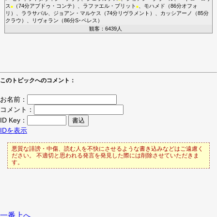
ス
（74分
アブドゥ・コンテ
）、
ラファエル・ブリット
、
モハメド
（86分
オフォ
■
■
リ
）、
ララサバル
、
ジョアン・マルケス
（74分
リヴラメント
）、
カッシアーノ
（85分
クラウ
）、
リヴォラン
（86分
S･ペレス
）
観客：6439人
このトピックへのコメント：
お名前：
コメント：
ID Key：
IDを表示
悪質な誹謗・中傷、読む人を不快にさせるような書き込みなどはご遠慮く
ださい。 不適切と思われる発言を発見した際には削除させていただきま
す。
一番上へ