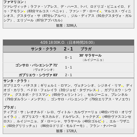
ファマリコン
：
ツァレヴィッチ
；
ラファ・ソアレス
、
デ・ハース
、
I･バ
、
ロドリゴ・ピニェイロ
、
ド
ゥ・アモラン
（83分
マルコス・ペニャ
）、
ファン・デ・ローイ
、
マルコス・ヴィニ
■
■
シオス
、
グスタヴォ・サ
（87分
レアルペ
）、
ジル・ディアス
（91分
グスタヴォ・ガル
シア
）、
エリゾール
（87分
アブバカル
）
観客：3286人
4/26 18:00K.O.（日本時間26:00）
2 - 1
サンタ・クララ
ブラガ
30'
サラサール
0 - 1
（
ルイジーニョ
）
ゴンサロ・パシエンシア
71'
1 - 1
（
ヴェナンシオ
）
ガブリエウ・シウヴァ
83'
2 - 1
サンタ・クララ
：
ガブリエウ・バチスタ
；
ギリェルミ・ロマン
、
ヴェナンシオ
、
シジネイ・リマ
、
ディ
■
オゴ・カリラ
、
ペドロ・フェレイラ
（3分
ジョゼ・タヴァレス
）、
ガブリエウ・シウ
■
ヴァ
、
グスタボ・クリスマン
（65分
ウェリントン
）、
セルジーニョ
、
ブレンネル
■
■
（79分
ダルラン・メンデス
）、
ゴンサロ・パシエンシア
（79分
エリアス・マノエウ
）
ブラガ
：
ティアゴ・サ
；
レオナルド・レロ
、
ヴィトル・カルヴァーリョ
（48分
パウロ・オリヴ
ェイラ
）、
ガブリエウ・モスカルド
、
ドルゲレス
、
トゥクナズ
（48分
ヴァスコンセ
■
■
ロス
）、
ルイジーニョ
、
ダ・ローシャ
、
サラサール
（48分
ゴルビ
）、
エル・ワザニ
■
（60分
グリリッチュ
）（86分
ロドリゴ・モルドーモ
）、
フラン・ナバーロ
■
観客：1728人