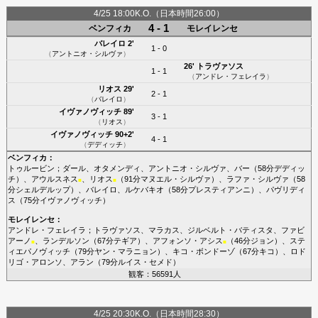
4/25 18:00K.O.（日本時間26:00）
4 - 1
ベンフィカ
モレイレンセ
バレイロ
2'
1 - 0
（
アントニオ・シルヴァ
）
26'
トラヴァソス
1 - 1
（
アンドレ・フェレイラ
）
リオス
29'
2 - 1
（
バレイロ
）
イヴァノヴィッチ
89'
3 - 1
（
リオス
）
イヴァノヴィッチ
90+2'
4 - 1
（
デディッチ
）
ベンフィカ
：
トゥルービン
；
ダール
、
オタメンディ
、
アントニオ・シルヴァ
、
バー
（58分
デディッ
チ
）、
アウルスネス
、
リオス
（91分
マヌエル・シルヴァ
）、
ラファ・シルヴァ
（58
■
■
分
シェルデルップ
）、
バレイロ
、
ルケバキオ
（58分
プレスティアンニ
）、
パヴリディ
ス
（75分
イヴァノヴィッチ
）
モレイレンセ
：
アンドレ・フェレイラ
；
トラヴァソス
、
マラカス
、
ジルベルト・バティスタ
、
ファビ
アーノ
、
ランデルソン
（67分
テギア
）、
アフォンソ・アシス
（46分
ジョン
）、
ステ
■
■
ィエパノヴィッチ
（79分
ヤン・マラニョン
）、
キコ・ボンドーゾ
（67分
キコ
）、
ロド
リゴ・アロンソ
、
アラン
（79分
ルイス・セメド
）
観客：56591人
4/25 20:30K.O.（日本時間28:30）