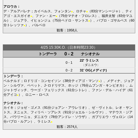
アロウカ
：
デ・アルアバレナ
；
カイペルス
、
フォンタン
、
ロチャ
（83分
マンシージャ
）、
ティ
■
■
アゴ・エスガイオ
、
ファン・エー
（75分
マテオ・フロレス
）、
福井太智
（83分
マユ
■
■
ル
）、
ジュアラ
、
イヒョンジュ
（75分
ペドロ・サントス
）、
パブロ・ゴサルベス
（60
■
分
トレッツァ
）、
バルベロ
■
観客：1958人
4/25 15:30K.O.（日本時間23:30）
0 - 2
トンデーラ
ナシオナル
22'
ラミレス
0 - 1
（
ダニエウ
）
0 - 2
31'
OG(メディナ)
トンデーラ
：
ベルナルド
；
ロドリゴ・コンセイソン
（38分
ティアゴ・マンソ
）、
メディナ
、
ジョア
■
ン・シルヴァ
、
ベベット
、
J･ロドリゲス
、
ホッジ
（76分
ムブンガ・キンピオカ
）、
ム
ジャトヴィッチ
、
ウーゴ・フェリックス
（61分
シトレ
）、
ファン・デル・ハイデ
（61
分
アイコ
）、
ロニー・ロペス
■
ナシオナル
：
カイキ
；
ジョゼ・ゴメス
（91分
ジョアン・アウレリオ
）、
ゼ・ヴィトル
、
レオ・サン
トス
、
ヌニェス
、
フィリペ・ソアレス
（91分
ジョエル・シルヴァ
）、
マテウス・ジア
ス
、
パウリーニョ
、
ダニエウ
（78分
アンドレ・ソウザ
）、
ガブリエウ・ヴェロン
（14
分
パブロ・ルアン
）、
ラミレス
■
観客：2574人