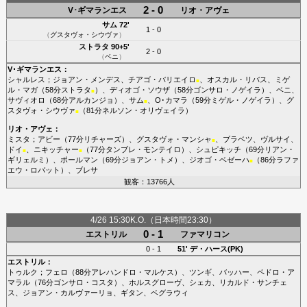
2 - 0
V･ギマランエス
リオ・アヴェ
サム
72'
1 - 0
（
グスタヴォ・シウヴァ
）
ストラタ
90+5'
2 - 0
（
ベニ
）
V･ギマランエス
：
シャルレス
；
ジョアン・メンデス
、
チアゴ・バリエイロ
、
オスカル・リバス
、
ミゲ
■
ル・マガ
（58分
ストラタ
）、
ディオゴ・ソウザ
（58分
ゴンサロ・ノゲイラ
）、
ベニ
、
■
サヴィオロ
（68分
アルカンジョ
）、
サム
、
O･カマラ
（59分
ミゲル・ノゲイラ
）、
グ
■
スタヴォ・シウヴァ
（81分
ネルソン・オリヴェイラ
）
■
リオ・アヴェ
：
ミスタ
；
アビー
（77分
リチャーズ
）、
グスタヴォ・マンシャ
、
ブラベツ
、
ヴルサイ
、
■
ドイ
、
ニキッチャー
（77分
タンブレ・モンテイロ
）、
シュピキッチ
（69分
リアン・
■
■
ギリェルミ
）、
ポールマン
（69分
ジョアン・トメ
）、
ジオゴ・ベゼーハ
（86分
ラファ
■
エウ・ロバット
）、
ブレサ
観客：13766人
4/26 15:30K.O.（日本時間23:30）
0 - 1
エストリル
ファマリコン
0 - 1
51'
デ・ハース(PK)
エストリル
：
トゥルク
；
フェロ
（88分
アレハンドロ・マルケス
）、
ツンギ
、
バッハー
、
ペドロ・ア
マラル
（76分
ゴンサロ・コスタ
）、
ホルスグローヴ
、
シェカ
、
リカルド・サンチェ
ス
、
ジョアン・カルヴァーリョ
、
ギタン
、
ベグラウィ