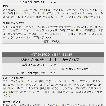
ペドロ・リマ(PK)
66'
1 - 1
AVS
：
アドリエウ
；
リバス
、
パウロ・ヴィトル
、
カストロ
、
マテウス・ピヴォ
、
ペドロ・リ
■
マ
（84分
ネネ
）、
ロニ
、
メンドンサ
（73分
ガジェット
）、
ギリェルミ・ネイヴァ
（74
■
分
ペレア
）、
D･ドゥアルテ
（84分
ギジェム・モリナ
）、
アキンソラ
（92分
ポンク
）
■
スポルティングCP
：
ルイ・シルヴァ
；
リカルド・マンガス
（74分
M･アラウーホ
）、
デバスト
、
ディオマン
デ
、
ヴァギアンニディス
、
コチョラシュヴィリ
（84分
ブラガンサ
）、
守田英正
、
ペド
■
ロ・ゴンサルヴェス
（74分
ルイス・ギリェルミ
）、
トリンコン
、
ケンダ
（57分
ジェニ
ー
）、
ラファエル・ネル
（57分
スアレス
）
観客：3567人
4/27 20:15K.O.（日本時間28:15）
2 - 1
ジル・ヴィセンテ
カーザ・ピア
ムリロ・コスタ
31'
1 - 0
1 - 1
45+7'
カッシアーノ(PK)
ムリロ・コスタ(PK)
73'
2 - 1
ジル・ヴィセンテ
：
ダニ・フィゲイラ
；
ムトンボ
（82分
エヴェルトン・サントス
）、
ブアトゥ・マナン
■
ガ
、
エランビ
、
ゼ・カルロス
、
ルイス・エステヴェス
、
ゼ・カルロス
（88分
エスピ
■
■
ガレス
）、
M･フェルナンデス
（61分
モレイラ
）、
サンティ・ガルシア
、
ムリロ・コ
■
スタ
（87分
セルヒオ・ベルメホ
）、
エクトル・エルナンデス
（61分
グスタヴォ・ヴァ
レラ
）
■
カーザ・ピア
：
P･セケイラ
；
ダヴィジ・ソウザ
、
ジェラルデス
、
ジョアン・グラール
、
ペドロ・ロサ
■