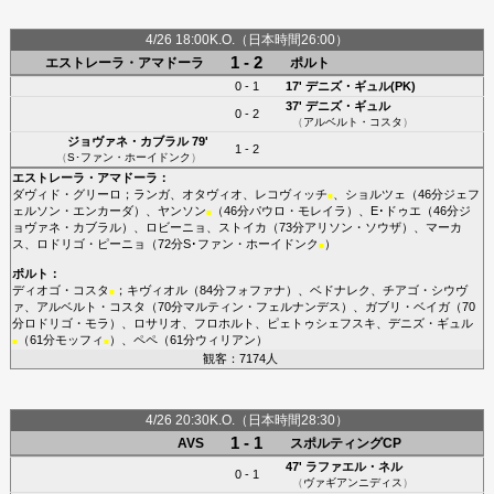
4/26 18:00K.O.（日本時間26:00）
1 - 2
エストレーラ・アマドーラ
ポルト
0 - 1
17'
デニズ・ギュル(PK)
37'
デニズ・ギュル
0 - 2
（
アルベルト・コスタ
）
ジョヴァネ・カブラル
79'
1 - 2
（
S･ファン・ホーイドンク
）
エストレーラ・アマドーラ
：
ダヴィド・グリーロ
；
ランガ
、
オタヴィオ
、
レコヴィッチ
、
ショルツェ
（46分
ジェフ
■
ェルソン・エンカーダ
）、
ヤンソン
（46分
パウロ・モレイラ
）、
E･ドゥエ
（46分
ジ
■
ョヴァネ・カブラル
）、
ロビーニョ
、
ストイカ
（73分
アリソン・ソウザ
）、
マーカ
ス
、
ロドリゴ・ピーニョ
（72分
S･ファン・ホーイドンク
）
■
ポルト
：
ディオゴ・コスタ
；
キヴィオル
（84分
フォファナ
）、
ベドナレク
、
チアゴ・シウヴ
■
ァ
、
アルベルト・コスタ
（70分
マルティン・フェルナンデス
）、
ガブリ・ベイガ
（70
分
ロドリゴ・モラ
）、
ロサリオ
、
フロホルト
、
ピェトゥシェフスキ
、
デニズ・ギュル
（61分
モッフィ
）、
ペペ
（61分
ウィリアン
）
■
■
観客：7174人
4/26 20:30K.O.（日本時間28:30）
1 - 1
AVS
スポルティングCP
47'
ラファエル・ネル
0 - 1
（
ヴァギアンニディス
）