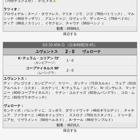
（70分
チュクエゼ
）、
S･ヒメネス
■
ラツィオ
：
プロヴェデル
；
ヌーノ・タヴァレス
、
マリオ・ジラ
、
ジゴ
（78分
パトリック
）、
マル
シッチ
（46分
ラッザリ
）、
グエンドゥジ
、
ロヴェッラ
、
ザッカーニ
（79分
ペドロ
）、
ディア
（88分
ノスリン
）、
イサクセン
、
チャウナ
（58分
ベシノ
）
■
観客：65969人
採点する
3/3 20:45K.O.（日本時間28:45）
2 - 0
ユヴェントス
ヴェローナ
K･テュラム・ユリアン
72'
1 - 0
（
カンビアーゾ
）
コープマイネルス
90'
2 - 0
（
ムバングラ
）
ユヴェントス
：
ディ・グレゴリオ
；
カンビアーゾ
、
ケリー
、
ガッティ
（71分
カルル
）、
ウェア
（61分
■
アルベルト・コスタ
）、
ロカテッリ
、
K･テュラム・ユリアン
、
N･ゴンサレス
、
マッケ
ニー
（60分
コープマイネルス
）、
ケナン・ユルドゥズ
（82分
ムバングラ
）、
コロ・ム
アニ
（82分
ヴラホヴィッチ
）
ヴェローナ
：
モンティポ
；
バレンティニ
、
コッポラ
、
ダヴィドヴィチ
（46分
ギラルディ
）、
チャチ
ュア
、
ファラオーニ
（46分
オイェゴケ
）、
ススロフ
（79分
カスタノス
）、
ドゥーダ
、
ニアセ
、
リヴラメント
（56分
ベルネド
）、
A･サール
（86分
ランブルド
）
観客：36215人
採点する