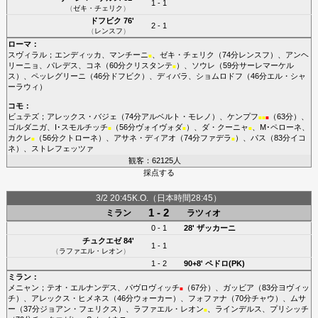
1 - 1
（
ゼキ・チェリク
）
ドフビク
76'
2 - 1
（
レンスフ
）
ローマ
：
スヴィラル
；
エンディッカ
、
マンチーニ
、
ゼキ・チェリク
（74分
レンスフ
）、
アンヘ
■
リーニョ
、
パレデス
、
コネ
（60分
クリスタンテ
）、
ソウレ
（59分
サーレマーケル
■
ス
）、
ペッレグリーニ
（46分
ドフビク
）、
ディバラ
、
ショムロドフ
（46分
エル・シャ
ーラウィ
）
コモ
：
ビュテズ
；
アレックス・バジェ
（74分
アルベルト・モレノ
）、
ケンプフ
（63分）、
■
■
■
ゴルダニガ
、
I･スモルチッチ
（56分
ヴォイヴォダ
）、
ダ・クーニャ
、
M･ペローネ
、
■
■
■
カクレ
（56分
クトローネ
）、
アサネ・ディアオ
（74分
ファデラ
）、
パス
（83分
イコ
■
■
ネ
）、
ストレフェッツァ
観客：62125人
採点する
3/2 20:45K.O.（日本時間28:45）
1 - 2
ミラン
ラツィオ
0 - 1
28'
ザッカーニ
チュクエゼ
84'
1 - 1
（
ラファエル・レオン
）
1 - 2
90+8'
ペドロ(PK)
ミラン
：
メニャン
；
テオ・エルナンデス
、
パヴロヴィッチ
（67分）、
ガッビア
（83分
ヨヴィッ
■
チ
）、
アレックス・ヒメネス
（46分
ウォーカー
）、
フォファナ
（70分
チャウ
）、
ムサ
ー
（37分
ジョアン・フェリクス
）、
ラファエル・レオン
、
ラインデルス
、
プリシッチ
■