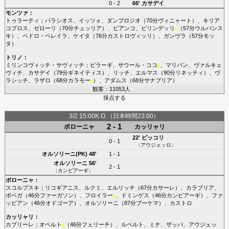
0 - 2
66'
カサデイ
モンツァ
：
トゥラーティ
；
パラシオス
、
イッツォ
、
ダンブロジオ
（70分
ヴィニャート
）、
キリア
コプロス
、
ゼローリ
（70分
チュッリア
）、
ビアンコ
、
ビリンデッリ
（57分
ウルバンス
■
キ
）、
ペドロ・ペレイラ
、
ケイタ
（76分
カストロヴィッリ
）、
ガンヴラ
（57分
モッ
タ
）
トリノ
：
ミリンコヴィッチ・サヴィッチ
；
ビラーギ
、
サウール・ココ
、
マリパン
、
ヴァルキェ
■
ヴィチ
、
カサデイ
（79分
ギネイティス
）、
リッチ
、
エルマス
（90分
リネッティ
）、
ヴ
ラシッチ
、
ラザロ
（68分
カラモー
）、
アダムス
（68分
サナブリア
）
■
観客：11053人
採点する
3/2 15:00K.O.（日本時間23:00）
2 - 1
ボローニャ
カッリャリ
22'
ピッコリ
0 - 1
（
アウジェッロ
）
オルソリーニ(PK)
48'
1 - 1
オルソリーニ
56'
2 - 1
（
カンビアーギ
）
ボローニャ
：
スコルプスキ
；
リコギアニス
、
ルクミ
、
エルリッチ
（67分
カサーレ
）、
カラブリア
、
ポベガ
（46分
ファーガソン
）、
フロイラー
、
ドミンゲス
（46分
カンビアーギ
）、
ファ
■
ッビアン
（46分
オドゴーア
）、
オルソリーニ
（87分
ブーケマ
）、
カストロ
カッリャリ
：
カプリーレ
；
オベルト
（46分
フェリーチ
）、
ルペルト
、
ミナ
、
ザッパ
、
アウジェッ
■