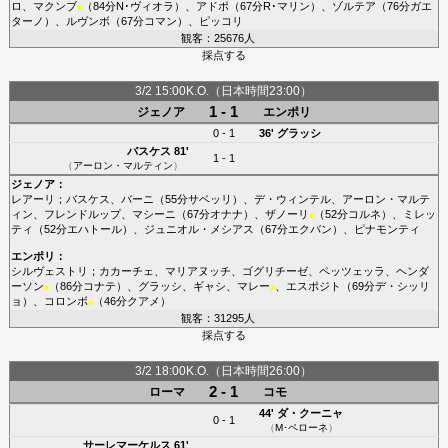
ロ
、
マクンブ
（84分
N･ヴィオラ
）、
アドポ
（67分
R･マリン
）、
ゾルテア
（76分
ガエ
■
ターノ
）、
ルヴンボ
（67分
コマン
）、
ピッコリ
観客：25676人
採点する
3/2 15:00K.O.（日本時間23:00）
1 - 1
ジェノア
エンポリ
0 - 1
36'
グラッシ
バスケス
81'
1 - 1
（
アーロン・マルティン
）
ジェノア
：
レアーリ
；
バスケス
、
バーニ
（55分
サベッリ
）、
デ・ウィンテル
、
アーロン・マルテ
ィン
、
フレンドルップ
、
マシーニ
（67分
オナナ
）、
ザノーリ
（52分
コルネ
）、
ミレッ
■
ティ
（52分
エハトール
）、
ジュニオル・メシアス
（67分
エクバン
）、
ピナモンティ
エンポリ
：
シルヴェストリ
；
カカーチェ
、
マリアヌッチ
、
ゴグリチーゼ
、
ペッツェッラ
、
ヘンダ
ーソン
（86分
コナテ
）、
グラッシ
、
ギャシ
、
マレー
、
エスポジト
（69分
デ・シッリ
■
■
ョ
）、
コロンボ
（46分
クアメ
）
■
観客：31295人
採点する
3/2 18:00K.O.（日本時間26:00）
2 - 1
ローマ
コモ
44'
ダ・クーニャ
0 - 1
（
M･ペローネ
）
サーレマーケルス
61'