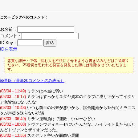
このトピックへのコメント：
お名前：
コメント：
ID Key：
IDを表示
悪質な誹謗・中傷、読む人を不快にさせるような書き込みなどはご遠慮く
ださい。 不適切と思われる発言を発見した際には削除させていただきま
す。
軽量版（最新20コメントのみ表示）
(03/04 - 11:49)
ミランは本当に弱い
(03/03 - 18:17)
ミランはすっかりユダヤ資本のクラブに成り下がってイタリ
ア色皆無になったな
(03/03 - 10:43)
いつも前半の出来が悪いから、試合開始から15分間ミラニス
タが声援を送らない抗議
(03/03 - 06:49)
ミラン逆転負けで連敗、いやーひどい
(03/02 - 18:08)
トヴァンウディネーゼにいたんだな。ハイライト見たらほと
んどトヴァンとザイオンだった。
(03/02 - 13:55)
スクデット争いが面白い展開