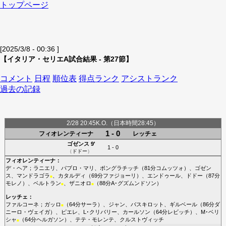
トップページ
[2025/3/8 - 00:36 ]
【イタリア・セリエA試合結果 - 第27節】
コメント
日程
順位表
得点ランク
アシストランク
過去の記録
2/28 20:45K.O.（日本時間28:45）
1 - 0
フィオレンティーナ
レッチェ
ゴゼンス
9'
1 - 0
（
ドドー
）
フィオレンティーナ
：
デ・ヘア
；
ラニエリ
、
パブロ・マリ
、
ポングラチッチ
（81分
コムッツォ
）、
ゴゼン
ス
、
マンドラゴラ
、
カタルディ
（69分
ファジョーリ
）、
エンドゥール
、
ドドー
（87分
■
モレノ
）、
ベルトラン
、
ザニオロ
（88分
A･グズムンドソン
）
■
■
レッチェ
：
ファルコーネ
；
ガッロ
（64分
サーラ
）、
ジャン
、
バスキロット
、
ギルベール
（86分
ダ
■
ニーロ・ヴェイガ
）、
ピエレ
、
L･クリバリー
、
カールソン
（64分
レビッチ
）、
M･ベリ
シャ
（64分
ヘルガソン
）、
テテ・モレンテ
、
クルストヴィッチ
■