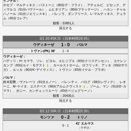
インテル
：
ホセプ・マルティネス
；
バストーニ
（80分
デ・フライ
）、
アチェルビ
、
ビセック
、
デ
ィマルコ
（51分
パヴァール
）、
ムヒタリアン
（80分
フラッテージ
）、
ハカン・チャル
ハノール
（51分
ジエリンスキ
）、
バレッラ
、
ダンフリース
、
L･マルティネス
、
テュラ
ム
（65分
コレア
）
観客：53851人
採点する
3/1 20:45K.O.（日本時間28:45）
1 - 0
ウディネーゼ
パルマ
トヴァン(PK)
38'
1 - 0
ウディネーゼ
：
パデッリ
；
H･カマラ
、
ソレ
、
ビヨル
、
エヒジブエ
（83分
クリステンセン
）、
エケレン
カンプ
（83分
ルイ・モデスト
）、
カールストローム
、
ロフリッチ
、
アッタ
（59分
サラ
■
ガ
）、
ルッカ
（90分
K･デイヴィス
）、
トヴァン
（83分
イケル・ブラボ
）
パルマ
：
鈴木彩艶
；
ヴァレーリ
（91分
エノー
）、
バレンティ
、
バログ
（58分
レヴィク
）、
レオ
ーニ
、
M･ケイタ
、
エステベス
（58分
アルムクヴィスト
）、
ゾーム
、
マン
（91分
D･カ
■
マラ
）、
ボニー
、
カンチェッリエーリ
（83分
ペジェグリーノ
）
観客：20430人
採点する
3/2 12:30K.O.（日本時間20:30）
0 - 2
モンツァ
トリノ
41'
エルマス
0 - 1
（
ラザロ
）