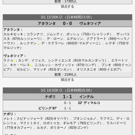
観客：17383人
採点する
3/1 15:00K.O.（日本時間23:00）
0 - 0
アタランタ
ヴェネツィア
アタランタ
：
カルネセッキ
；
コラシナツ
、
ジムシティ
、
ポッシュ
（73分
パシャリッチ
）、
ザッパコ
スタ
（87分
ルッジェーリ
）、
デ・ローン
、
エデルソン
、
クアドラード
（59分
ベッラノ
ーヴァ
）、
ルックマン
、
デ・ケテラーレ
（60分
D･マルディーニ
）、
レテギ
（73分
サ
■
マルジッチ
）
ヴェネツィア
：
ラドゥ
；
カンデ
、
イツェス
、
シンティエンヌ
（81分
マルカンダッリ
）、
エラートソ
■
ン
、
キケ・ペレス
、
ニコルッシ・カヴィッリャ
（87分
コンデ
）、
ブシオ
（60分
ドゥン
■
ビア
）、
ゼルビン
、
マリッチ
（81分
ダンカン
）、
オリスタニオ
（60分
イエボア
）
観客：21991人
採点する
3/1 18:00K.O.（日本時間26:00）
1 - 1
ナポリ
インテル
0 - 1
22'
ディマルコ
ビリング
87'
1 - 1
ナポリ
：
メレト
；
スピナッツォーラ
（82分
オリベラ
）、
ブオンジョルノ
、
ラフマニ
、
ディ・ロ
レンツォ
、
マクトミネイ
、
ロボトゥカ
、
ギルモア
（79分
ビリング
）、
ラスパドーリ
（77分
オカフォー
）、
ルカク
、
ポリターノ
（82分
ゴンゲ
）